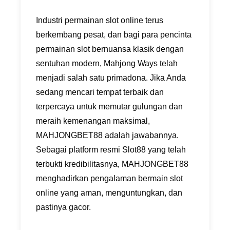
Industri permainan slot online terus
berkembang pesat, dan bagi para pencinta
permainan slot bernuansa klasik dengan
sentuhan modern, Mahjong Ways telah
menjadi salah satu primadona. Jika Anda
sedang mencari tempat terbaik dan
terpercaya untuk memutar gulungan dan
meraih kemenangan maksimal,
MAHJONGBET88 adalah jawabannya.
Sebagai platform resmi Slot88 yang telah
terbukti kredibilitasnya, MAHJONGBET88
menghadirkan pengalaman bermain slot
online yang aman, menguntungkan, dan
pastinya gacor.