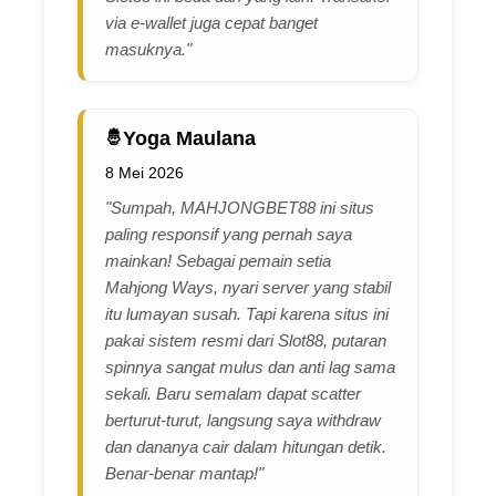
via e-wallet juga cepat banget
masuknya."
Yoga Maulana
8 Mei 2026
"Sumpah, MAHJONGBET88 ini situs
paling responsif yang pernah saya
mainkan! Sebagai pemain setia
Mahjong Ways, nyari server yang stabil
itu lumayan susah. Tapi karena situs ini
pakai sistem resmi dari Slot88, putaran
spinnya sangat mulus dan anti lag sama
sekali. Baru semalam dapat scatter
berturut-turut, langsung saya withdraw
dan dananya cair dalam hitungan detik.
Benar-benar mantap!"