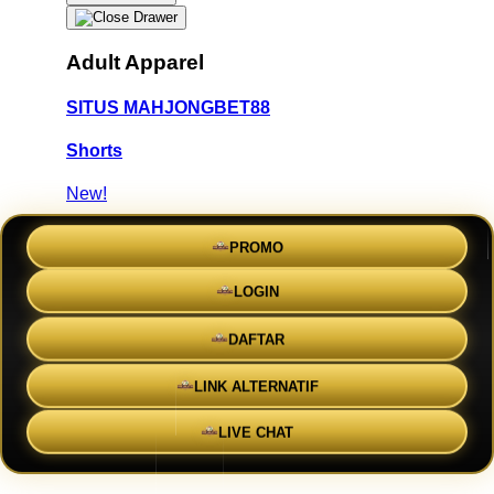
Adult Apparel
SITUS MAHJONGBET88
Shorts
New!
Hoodies
PROMO
Long Sleeve SITUS MAHJONGBET88
LOGIN
Crewneck Sweatshirts
DAFTAR
Tank Tops
LINK ALTERNATIF
Baseball SITUS MAHJONGBET88
LIVE CHAT
Kids Apparel