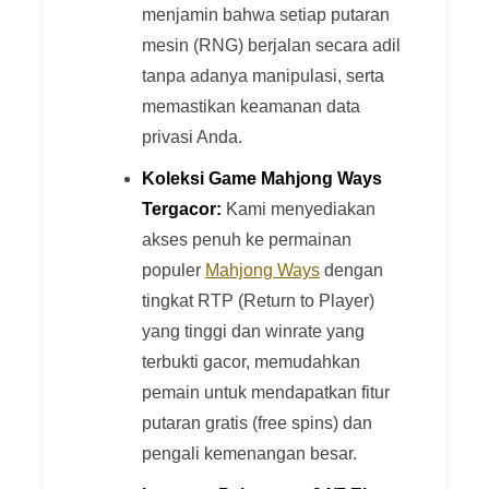
menjamin bahwa setiap putaran
mesin (RNG) berjalan secara adil
tanpa adanya manipulasi, serta
memastikan keamanan data
privasi Anda.
Koleksi Game Mahjong Ways
Tergacor:
Kami menyediakan
akses penuh ke permainan
populer
Mahjong Ways
dengan
tingkat RTP (Return to Player)
yang tinggi dan winrate yang
terbukti gacor, memudahkan
pemain untuk mendapatkan fitur
putaran gratis (free spins) dan
pengali kemenangan besar.