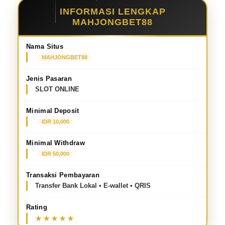
INFORMASI LENGKAP
MAHJONGBET88
Nama Situs
MAHJONGBET88
Jenis Pasaran
SLOT ONLINE
Minimal Deposit
IDR 10,000
Minimal Withdraw
IDR 50,000
Transaksi Pembayaran
Transfer Bank Lokal • E-wallet • QRIS
Rating