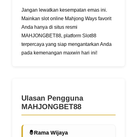
Jangan lewatkan kesempatan emas ini.
Mainkan slot online Mahjong Ways favorit
Anda hanya di situs resmi
MAHJONGBET88, platform Slot88
terpercaya yang siap mengantarkan Anda
pada kemenangan maxwin hari ini!
Ulasan Pengguna
MAHJONGBET88
Rama Wijaya