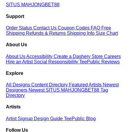
SITUS MAHJONGBET88
Support
Order Status
Contact Us
Coupon Codes
FAQ
Free
Shipping
Refunds & Returns
Shipping Info
Size Chart
About Us
About Us
Accessibility
Create a Dashery Store
Careers
Hire an Artist
Social Responsibility
TeePublic Reviews
Explore
All Designs
Content Directory
Featured Artists
Newest
Designers
Newest SITUS MAHJONGBET88
Tag
Directory
Artists
Artist Signup
Design Guide
TeePublic Blog
Follow Us