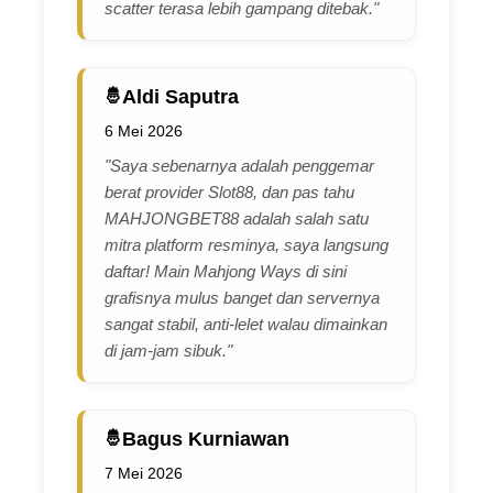
scatter terasa lebih gampang ditebak."
Aldi Saputra
6 Mei 2026
"Saya sebenarnya adalah penggemar
berat provider Slot88, dan pas tahu
MAHJONGBET88 adalah salah satu
mitra platform resminya, saya langsung
daftar! Main Mahjong Ways di sini
grafisnya mulus banget dan servernya
sangat stabil, anti-lelet walau dimainkan
di jam-jam sibuk."
Bagus Kurniawan
7 Mei 2026