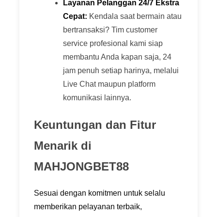
Layanan Pelanggan 24/7 Ekstra
Cepat:
Kendala saat bermain atau
bertransaksi? Tim customer
service profesional kami siap
membantu Anda kapan saja, 24
jam penuh setiap harinya, melalui
Live Chat maupun platform
komunikasi lainnya.
Keuntungan dan Fitur
Menarik di
MAHJONGBET88
Sesuai dengan komitmen untuk selalu
memberikan pelayanan terbaik,