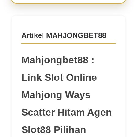
Artikel MAHJONGBET88
Mahjongbet88 :
Link Slot Online
Mahjong Ways
Scatter Hitam Agen
Slot88 Pilihan