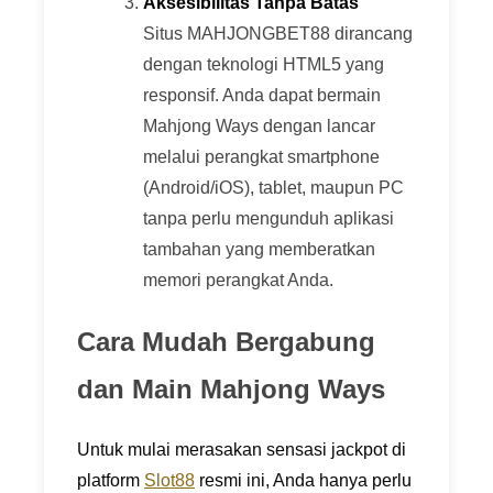
Aksesibilitas Tanpa Batas
Situs MAHJONGBET88 dirancang
dengan teknologi HTML5 yang
responsif. Anda dapat bermain
Mahjong Ways dengan lancar
melalui perangkat smartphone
(Android/iOS), tablet, maupun PC
tanpa perlu mengunduh aplikasi
tambahan yang memberatkan
memori perangkat Anda.
Cara Mudah Bergabung
dan Main Mahjong Ways
Untuk mulai merasakan sensasi jackpot di
platform
Slot88
resmi ini, Anda hanya perlu