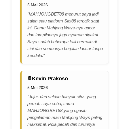
5 Mei 2026
"MAHJONGBET88 menurut saya jadi
salah satu platform Slot88 terbaik saat
ini. Game Mahjong Ways-nya gacor
dan tampilannya juga nyaman dipakai.
Saya sudah beberapa kali bermain di
sini dan semuanya berjalan lancar tanpa
kendala."
Kevin Prakoso
5 Mei 2026
"Jujur, dari sekian banyak situs yang
pernah saya coba, cuma
MAHJONGBET88 yang ngasih
pengalaman main Mahjong Ways paling
maksimal. Pola pecah dan turunnya