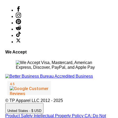
We Accept
© TP Apparel LLC 2012 - 2025
United States - $ USD
Product Safety
Intellectual Property Policy
CA: Do Not