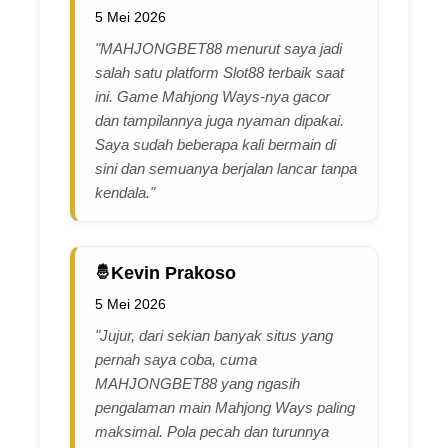
5 Mei 2026
"MAHJONGBET88 menurut saya jadi
salah satu platform Slot88 terbaik saat
ini. Game Mahjong Ways-nya gacor
dan tampilannya juga nyaman dipakai.
Saya sudah beberapa kali bermain di
sini dan semuanya berjalan lancar tanpa
kendala."
Kevin Prakoso
5 Mei 2026
"Jujur, dari sekian banyak situs yang
pernah saya coba, cuma
MAHJONGBET88 yang ngasih
pengalaman main Mahjong Ways paling
maksimal. Pola pecah dan turunnya