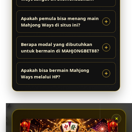
Apakah pemula bisa menang main
Mahjong Ways di situs ini?
Berapa modal yang dibutuhkan
untuk bermain di MAHJONGBET88?
Apakah bisa bermain Mahjong
Ways melalui HP?
Nikmati
Bonus Deposit 5%
Bagi Pemain Setia
×
MAHJONGBET88!