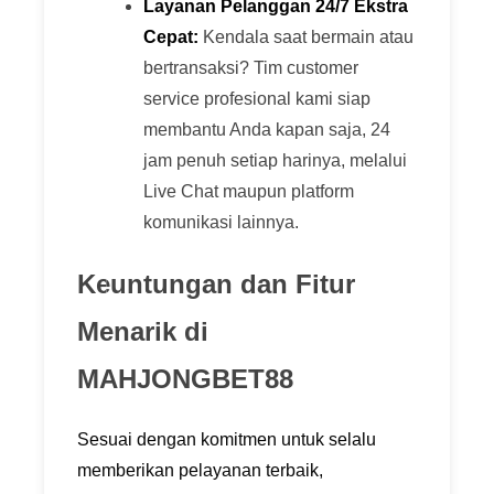
Layanan Pelanggan 24/7 Ekstra
Cepat:
Kendala saat bermain atau
bertransaksi? Tim customer
service profesional kami siap
membantu Anda kapan saja, 24
jam penuh setiap harinya, melalui
Live Chat maupun platform
komunikasi lainnya.
Keuntungan dan Fitur
Menarik di
MAHJONGBET88
Sesuai dengan komitmen untuk selalu
memberikan pelayanan terbaik,