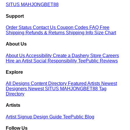
SITUS MAHJONGBET88
Support
Order Status
Contact Us
Coupon Codes
FAQ
Free
Shipping
Refunds & Returns
Shipping Info
Size Chart
About Us
About Us
Accessibility
Create a Dashery Store
Careers
Hire an Artist
Social Responsibility
TeePublic Reviews
Explore
All Designs
Content Directory
Featured Artists
Newest
Designers
Newest SITUS MAHJONGBET88
Tag
Directory
Artists
Artist Signup
Design Guide
TeePublic Blog
Follow Us