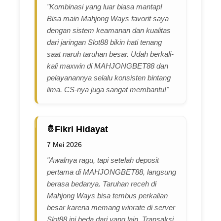
"Kombinasi yang luar biasa mantap!
Bisa main Mahjong Ways favorit saya
dengan sistem keamanan dan kualitas
dari jaringan Slot88 bikin hati tenang
saat naruh taruhan besar. Udah berkali-
kali maxwin di MAHJONGBET88 dan
pelayanannya selalu konsisten bintang
lima. CS-nya juga sangat membantu!"
Fikri Hidayat
7 Mei 2026
"Awalnya ragu, tapi setelah deposit
pertama di MAHJONGBET88, langsung
berasa bedanya. Taruhan receh di
Mahjong Ways bisa tembus perkalian
besar karena memang winrate di server
Slot88 ini beda dari yang lain. Transaksi