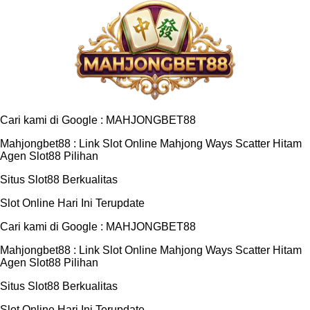
Cari kami di Google : MAHJONGBET88
Mahjongbet88 : Link Slot Online Mahjong Ways Scatter Hitam
Agen Slot88 Pilihan
Situs Slot88 Berkualitas
Slot Online Hari Ini Terupdate
Cari kami di Google : MAHJONGBET88
Mahjongbet88 : Link Slot Online Mahjong Ways Scatter Hitam
Agen Slot88 Pilihan
Situs Slot88 Berkualitas
Slot Online Hari Ini Terupdate