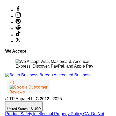
We Accept
© TP Apparel LLC 2012 - 2025
United States - $ USD
Product Safety
Intellectual Property Policy
CA: Do Not