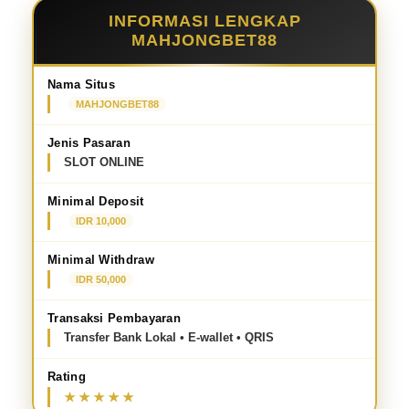
INFORMASI LENGKAP
MAHJONGBET88
Nama Situs
MAHJONGBET88
Jenis Pasaran
SLOT ONLINE
Minimal Deposit
IDR 10,000
Minimal Withdraw
IDR 50,000
Transaksi Pembayaran
Transfer Bank Lokal • E-wallet • QRIS
Rating