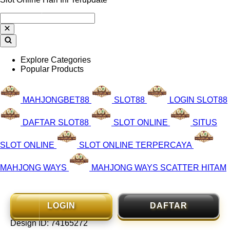
Explore Categories
Popular Products
MAHJONGBET88
SLOT88
LOGIN SLOT88
DAFTAR SLOT88
SLOT ONLINE
SITUS
SLOT ONLINE
SLOT ONLINE TERPERCAYA
MAHJONG WAYS
MAHJONG WAYS SCATTER HITAM
LOGIN
DAFTAR
Design ID: 74165272