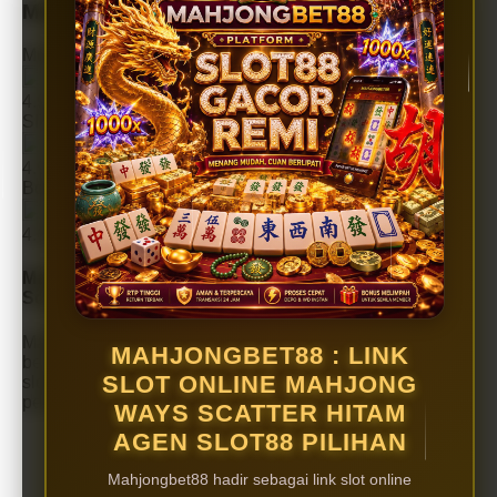
MARKET SITUS MAHJONGBET88
Murah!
4.9 out of 5
SITUS MAHJONGBET88
4.9 out of 5
Bonus Terbesar
4.6 out of 5
Mahjongbet88 : Link Slot Online Mahjong Ways
Scatter Hitam Agen Slot88 Pilihan
Mahjongbet88 hadir sebagai link slot online favorit untuk
MAHJONGBET88 : LINK
bermain Mahjong Ways dengan scatter hitam! agen
SLOT ONLINE MAHJONG
slot88 pilihan yang mudah menang & memberikan
pelayanan tanggap.
WAYS SCATTER HITAM
AGEN SLOT88 PILIHAN
Mahjongbet88 hadir sebagai link slot online