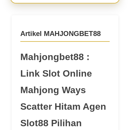
Artikel MAHJONGBET88
Mahjongbet88 :
Link Slot Online
Mahjong Ways
Scatter Hitam Agen
Slot88 Pilihan