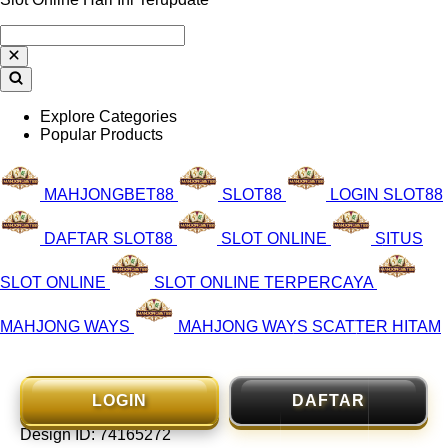
Explore Categories
Popular Products
MAHJONGBET88
SLOT88
LOGIN SLOT88
DAFTAR SLOT88
SLOT ONLINE
SITUS
SLOT ONLINE
SLOT ONLINE TERPERCAYA
MAHJONG WAYS
MAHJONG WAYS SCATTER HITAM
LOGIN
DAFTAR
Design ID: 74165272