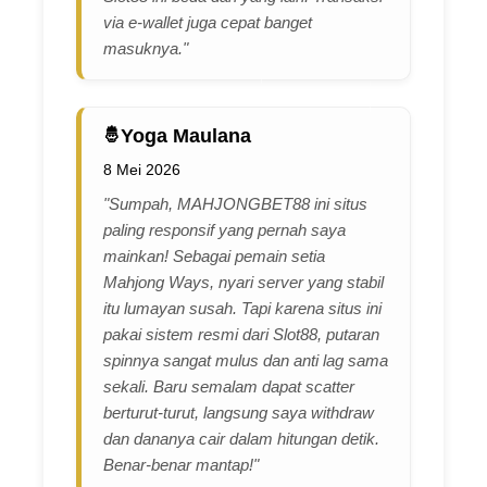
via e-wallet juga cepat banget
masuknya."
Yoga Maulana
8 Mei 2026
"Sumpah, MAHJONGBET88 ini situs
paling responsif yang pernah saya
mainkan! Sebagai pemain setia
Mahjong Ways, nyari server yang stabil
itu lumayan susah. Tapi karena situs ini
pakai sistem resmi dari Slot88, putaran
spinnya sangat mulus dan anti lag sama
sekali. Baru semalam dapat scatter
berturut-turut, langsung saya withdraw
dan dananya cair dalam hitungan detik.
Benar-benar mantap!"