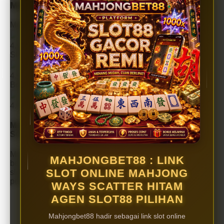
MARKET SITUS MAHJONGBET88
Murah!
4.9 out of 5
SITUS MAHJONGBET88
4.9 out of 5
Bonus Terbesar
4.6 out of 5
Mahjongbet88 : Link Slot Online Mahjong Ways
Scatter Hitam Agen Slot88 Pilihan
Mahjongbet88 hadir sebagai link slot online favorit untuk
MAHJONGBET88 : LINK
bermain Mahjong Ways dengan scatter hitam! agen
SLOT ONLINE MAHJONG
slot88 pilihan yang mudah menang & memberikan
pelayanan tanggap.
WAYS SCATTER HITAM
AGEN SLOT88 PILIHAN
Mahjongbet88 hadir sebagai link slot online