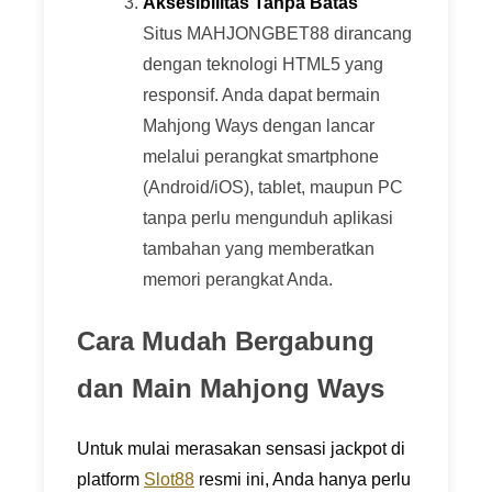
Aksesibilitas Tanpa Batas
Situs MAHJONGBET88 dirancang
dengan teknologi HTML5 yang
responsif. Anda dapat bermain
Mahjong Ways dengan lancar
melalui perangkat smartphone
(Android/iOS), tablet, maupun PC
tanpa perlu mengunduh aplikasi
tambahan yang memberatkan
memori perangkat Anda.
Cara Mudah Bergabung
dan Main Mahjong Ways
Untuk mulai merasakan sensasi jackpot di
platform
Slot88
resmi ini, Anda hanya perlu