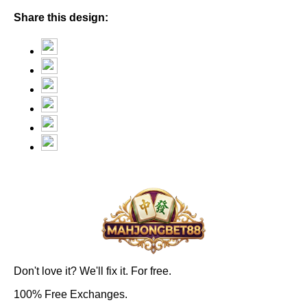
Share this design:
Don't love it? We'll fix it. For free.
100% Free Exchanges.