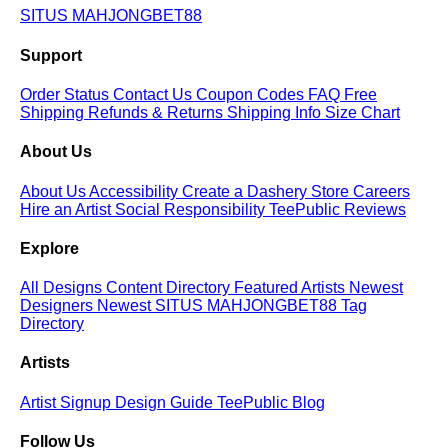
SITUS MAHJONGBET88
Support
Order Status
Contact Us
Coupon Codes
FAQ
Free
Shipping
Refunds & Returns
Shipping Info
Size Chart
About Us
About Us
Accessibility
Create a Dashery Store
Careers
Hire an Artist
Social Responsibility
TeePublic Reviews
Explore
All Designs
Content Directory
Featured Artists
Newest
Designers
Newest SITUS MAHJONGBET88
Tag
Directory
Artists
Artist Signup
Design Guide
TeePublic Blog
Follow Us