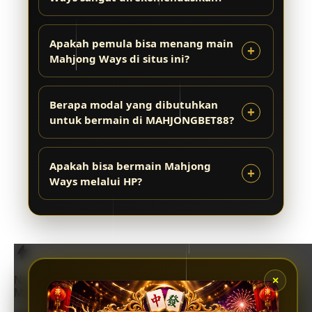
Apakah pemula bisa menang main
Mahjong Ways di situs ini?
Berapa modal yang dibutuhkan
untuk bermain di MAHJONGBET88?
Apakah bisa bermain Mahjong
Ways melalui HP?
Nikmati
Bonus Deposit 5%
Bagi Pemain Setia
×
MAHJONGBET88!