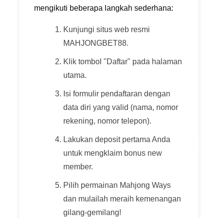
mengikuti beberapa langkah sederhana:
Kunjungi situs web resmi
MAHJONGBET88.
Klik tombol "Daftar" pada halaman
utama.
Isi formulir pendaftaran dengan
data diri yang valid (nama, nomor
rekening, nomor telepon).
Lakukan deposit pertama Anda
untuk mengklaim bonus new
member.
Pilih permainan Mahjong Ways
dan mulailah meraih kemenangan
gilang-gemilang!