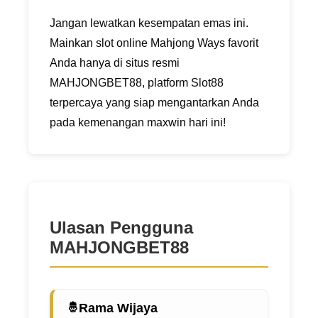
Jangan lewatkan kesempatan emas ini.
Mainkan slot online Mahjong Ways favorit
Anda hanya di situs resmi
MAHJONGBET88, platform Slot88
terpercaya yang siap mengantarkan Anda
pada kemenangan maxwin hari ini!
Ulasan Pengguna
MAHJONGBET88
Rama Wijaya