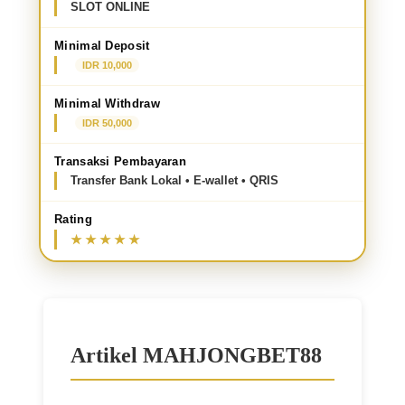
SLOT ONLINE
Minimal Deposit
IDR 10,000
Minimal Withdraw
IDR 50,000
Transaksi Pembayaran
Transfer Bank Lokal • E-wallet • QRIS
Rating
Artikel MAHJONGBET88