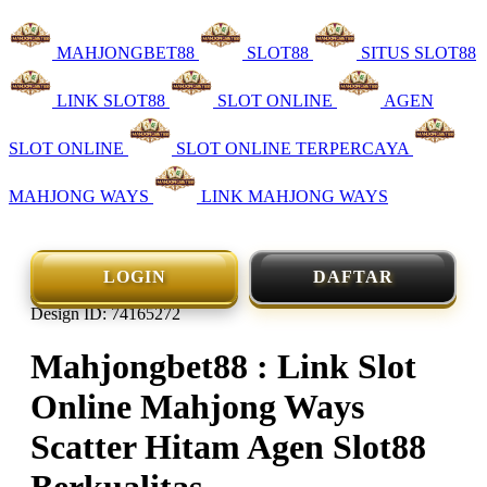
MAHJONGBET88
SLOT88
SITUS SLOT88
LINK SLOT88
SLOT ONLINE
AGEN
SLOT ONLINE
SLOT ONLINE TERPERCAYA
MAHJONG WAYS
LINK MAHJONG WAYS
LOGIN
DAFTAR
Design ID: 74165272
Mahjongbet88 : Link Slot
Online Mahjong Ways
Scatter Hitam Agen Slot88