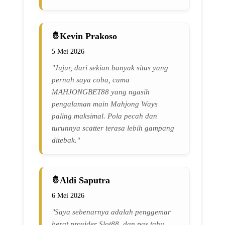
Kevin Prakoso
5 Mei 2026
"Jujur, dari sekian banyak situs yang
pernah saya coba, cuma
MAHJONGBET88 yang ngasih
pengalaman main Mahjong Ways
paling maksimal. Pola pecah dan
turunnya scatter terasa lebih gampang
ditebak."
Aldi Saputra
6 Mei 2026
"Saya sebenarnya adalah penggemar
berat provider Slot88, dan pas tahu