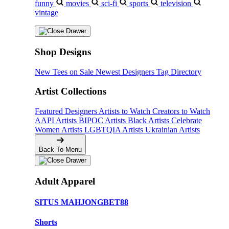
funny
movies
sci-fi
sports
television
vintage
Shop Designs
New Tees on Sale
Newest Designers
Tag Directory
Artist Collections
Featured Designers
Artists to Watch
Creators to Watch
AAPI Artists
BIPOC Artists
Black Artists
Celebrate
Women Artists
LGBTQIA Artists
Ukrainian Artists
Back To Menu
Adult Apparel
SITUS MAHJONGBET88
Shorts