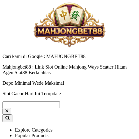
Cari kami di Google : MAHJONGBET88
Mahjongbet88 : Link Slot Online Mahjong Ways Scatter Hitam
Agen Slot88 Berkualitas
Depo Minimal Wede Maksimal
Slot Gacor Hari Ini Terupdate
Explore Categories
Popular Products