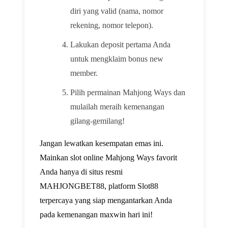
diri yang valid (nama, nomor
rekening, nomor telepon).
Lakukan deposit pertama Anda
untuk mengklaim bonus new
member.
Pilih permainan Mahjong Ways dan
mulailah meraih kemenangan
gilang-gemilang!
Jangan lewatkan kesempatan emas ini.
Mainkan slot online Mahjong Ways favorit
Anda hanya di situs resmi
MAHJONGBET88, platform Slot88
terpercaya yang siap mengantarkan Anda
pada kemenangan maxwin hari ini!