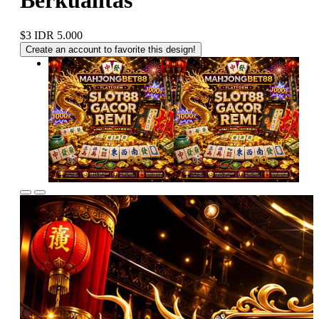
Berkualitas
$3
IDR 5.000
Create an account to favorite this design!