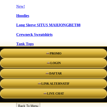
New!
Hoodies
Long Sleeve SITUS MAHJONGBET88
Crewneck Sweatshirts
Tank Tops
Baseball SITUS MAHJONGBET88
PROMO
Kids Apparel
LOGIN
Kids SITUS MAHJONGBET88
DAFTAR
Kids Hoodie
LINK ALTERNATIF
Kids Long Sleeve SITUS MAHJONGBET88
LIVE CHAT
Back To Menu