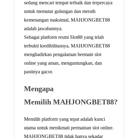
sedang mencari tempat terbaik dan terpercaya
untuk memutar gulungan dan meraih
kemenangan maksimal, MAHJONGBET88
adalah jawabannya.
Sebagai platform resmi Slot88 yang telah
terbukti kredibilitasnya, MAHJONGBET88
menghadirkan pengalaman bermain slot
online yang aman, menguntungkan, dan
pastinya gacor.
Mengapa
Memilih MAHJONGBET88?
Memilih platform yang tepat adalah kunci
utama untuk menikmati permainan slot online.
MAHJONGBET88 tidak hanya sekadar