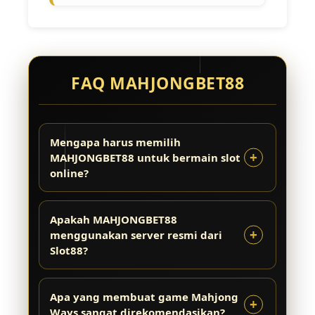
FAQ MAHJONGBET88
Mengapa harus memilih
MAHJONGBET88 untuk bermain slot
online?
Apakah MAHJONGBET88
menggunakan server resmi dari
Slot88?
Apa yang membuat game Mahjong
Ways sangat direkomendasikan?