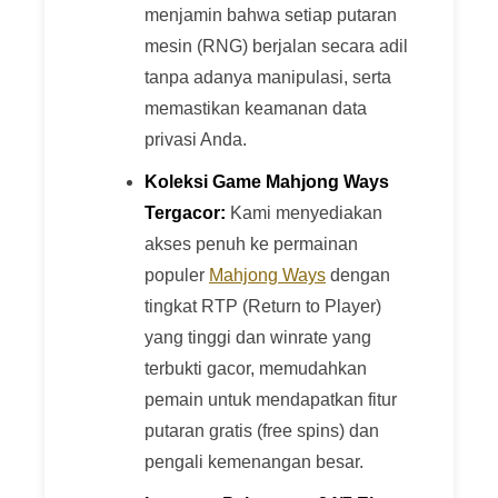
menjamin bahwa setiap putaran
mesin (RNG) berjalan secara adil
tanpa adanya manipulasi, serta
memastikan keamanan data
privasi Anda.
Koleksi Game Mahjong Ways
Tergacor:
Kami menyediakan
akses penuh ke permainan
populer
Mahjong Ways
dengan
tingkat RTP (Return to Player)
yang tinggi dan winrate yang
terbukti gacor, memudahkan
pemain untuk mendapatkan fitur
putaran gratis (free spins) dan
pengali kemenangan besar.