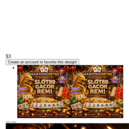
Mahjongbet88 : Link Slot
Online Mahjong Ways
Scatter Hitam Agen Slot88
Pilihan
$3
IDR 5.000
Create an account to favorite this design!