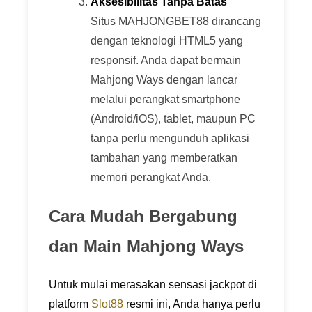
Aksesibilitas Tanpa Batas
Situs MAHJONGBET88 dirancang
dengan teknologi HTML5 yang
responsif. Anda dapat bermain
Mahjong Ways dengan lancar
melalui perangkat smartphone
(Android/iOS), tablet, maupun PC
tanpa perlu mengunduh aplikasi
tambahan yang memberatkan
memori perangkat Anda.
Cara Mudah Bergabung
dan Main Mahjong Ways
Untuk mulai merasakan sensasi jackpot di
platform
Slot88
resmi ini, Anda hanya perlu