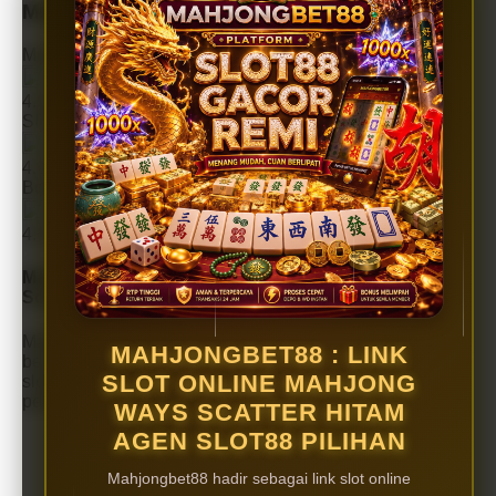
MARKET SITUS MAHJONGBET88
Murah!
4.9 out of 5
SITUS MAHJONGBET88
4.9 out of 5
Bonus Terbesar
4.6 out of 5
Mahjongbet88 : Link Slot Online Mahjong Ways
Scatter Hitam Agen Slot88 Pilihan
Mahjongbet88 hadir sebagai link slot online favorit untuk
MAHJONGBET88 : LINK
bermain Mahjong Ways dengan scatter hitam! agen
SLOT ONLINE MAHJONG
slot88 pilihan yang mudah menang & memberikan
pelayanan tanggap.
WAYS SCATTER HITAM
AGEN SLOT88 PILIHAN
Mahjongbet88 hadir sebagai link slot online