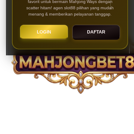
favorit untuk bermain Mahjong Ways dengan
scatter hitam! agen slot88 pilihan yang mudah
menang & memberikan pelayanan tanggap.
LOGIN
DAFTAR