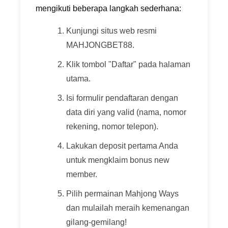
mengikuti beberapa langkah sederhana:
Kunjungi situs web resmi
MAHJONGBET88.
Klik tombol "Daftar" pada halaman
utama.
Isi formulir pendaftaran dengan
data diri yang valid (nama, nomor
rekening, nomor telepon).
Lakukan deposit pertama Anda
untuk mengklaim bonus new
member.
Pilih permainan Mahjong Ways
dan mulailah meraih kemenangan
gilang-gemilang!