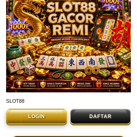
SLOT88
LOGIN
DAFTAR