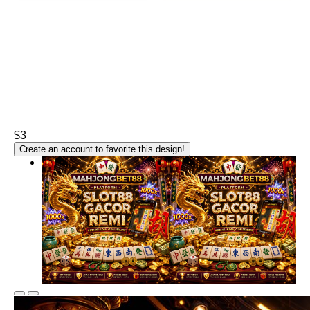
Mahjongbet88 : Link Slot
Online Mahjong Ways
Scatter Hitam Agen Slot88
Pilihan
$3
IDR 5.000
Create an account to favorite this design!