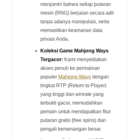
menjamin bahwa setiap putaran
mesin (RNG) berjalan secara adil
tanpa adanya manipulasi, serta
memastikan keamanan data
privasi Anda.
Koleksi Game Mahjong Ways
Tergacor:
Kami menyediakan
akses penuh ke permainan
populer
Mahjong Ways
dengan
tingkat RTP (Return to Player)
yang tinggi dan winrate yang
terbukti gacor, memudahkan
pemain untuk mendapatkan fitur
putaran gratis (free spins) dan
pengali kemenangan besar.