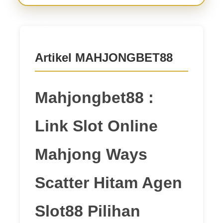
Artikel MAHJONGBET88
Mahjongbet88 :
Link Slot Online
Mahjong Ways
Scatter Hitam Agen
Slot88 Pilihan