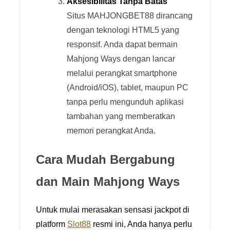
Aksesibilitas Tanpa Batas
Situs MAHJONGBET88 dirancang
dengan teknologi HTML5 yang
responsif. Anda dapat bermain
Mahjong Ways dengan lancar
melalui perangkat smartphone
(Android/iOS), tablet, maupun PC
tanpa perlu mengunduh aplikasi
tambahan yang memberatkan
memori perangkat Anda.
Cara Mudah Bergabung
dan Main Mahjong Ways
Untuk mulai merasakan sensasi jackpot di
platform
Slot88
resmi ini, Anda hanya perlu