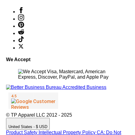
We Accept
© TP Apparel LLC 2012 - 2025
United States - $ USD
Product Safety
Intellectual Property Policy
CA: Do Not