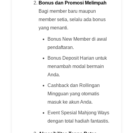
Bonus dan Promosi Melimpah
Bagi member baru maupun
member setia, selalu ada bonus
yang menanti.
Bonus New Member di awal
pendaftaran.
Bonus Deposit Harian untuk
menambah modal bermain
Anda.
Cashback dan Rollingan
Mingguan yang otomatis
masuk ke akun Anda.
Event Spesial Mahjong Ways
dengan total hadiah fantastis.