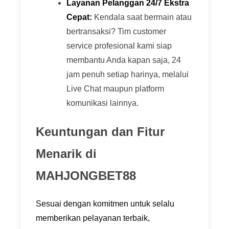
Layanan Pelanggan 24/7 Ekstra
Cepat:
Kendala saat bermain atau
bertransaksi? Tim customer
service profesional kami siap
membantu Anda kapan saja, 24
jam penuh setiap harinya, melalui
Live Chat maupun platform
komunikasi lainnya.
Keuntungan dan Fitur
Menarik di
MAHJONGBET88
Sesuai dengan komitmen untuk selalu
memberikan pelayanan terbaik,