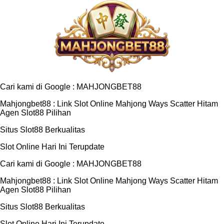
Cari kami di Google : MAHJONGBET88
Mahjongbet88 : Link Slot Online Mahjong Ways Scatter Hitam
Agen Slot88 Pilihan
Situs Slot88 Berkualitas
Slot Online Hari Ini Terupdate
Cari kami di Google : MAHJONGBET88
Mahjongbet88 : Link Slot Online Mahjong Ways Scatter Hitam
Agen Slot88 Pilihan
Situs Slot88 Berkualitas
Slot Online Hari Ini Terupdate