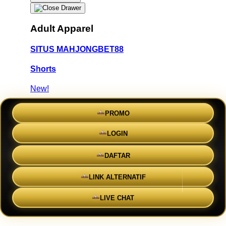
Adult Apparel
SITUS MAHJONGBET88
Shorts
New!
Hoodies
PROMO
Long Sleeve SITUS MAHJONGBET88
LOGIN
Crewneck Sweatshirts
DAFTAR
Tank Tops
LINK ALTERNATIF
Baseball SITUS MAHJONGBET88
LIVE CHAT
Kids Apparel