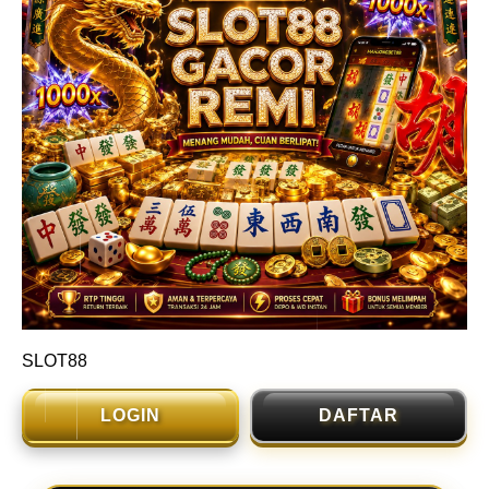
SLOT88
LOGIN
DAFTAR