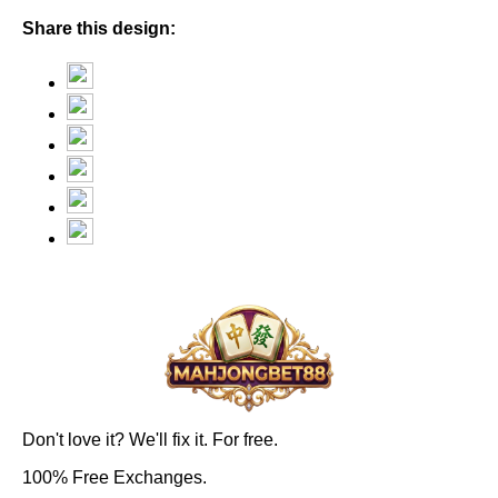
Share this design:
Don't love it? We'll fix it. For free.
100% Free Exchanges.