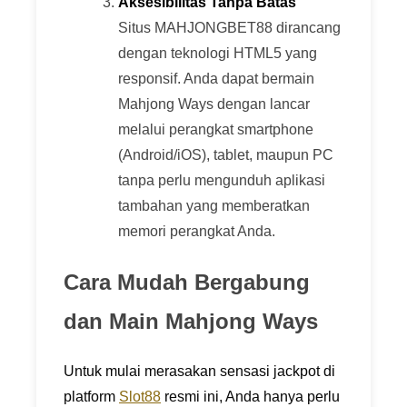
Aksesibilitas Tanpa Batas
Situs MAHJONGBET88 dirancang
dengan teknologi HTML5 yang
responsif. Anda dapat bermain
Mahjong Ways dengan lancar
melalui perangkat smartphone
(Android/iOS), tablet, maupun PC
tanpa perlu mengunduh aplikasi
tambahan yang memberatkan
memori perangkat Anda.
Cara Mudah Bergabung
dan Main Mahjong Ways
Untuk mulai merasakan sensasi jackpot di
platform
Slot88
resmi ini, Anda hanya perlu