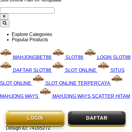
Explore Categories
Popular Products
MAHJONGBET88
SLOT88
LOGIN SLOT88
DAFTAR SLOT88
SLOT ONLINE
SITUS
SLOT ONLINE
SLOT ONLINE TERPERCAYA
MAHJONG WAYS
MAHJONG WAYS SCATTER HITAM
LOGIN
DAFTAR
Design ID: 74165272