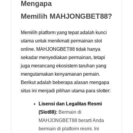
Mengapa
Memilih MAHJONGBET88?
Memilih platform yang tepat adalah kunci
utama untuk menikmati permainan slot
online. MAHJONGBET88 tidak hanya
sekadar menyediakan permainan, tetapi
juga merancang ekosistem taruhan yang
mengutamakan kenyamanan pemain.
Berikut adalah beberapa alasan mengapa
situs ini menjadi pilihan utama para slotter:
Lisensi dan Legalitas Resmi
(Slot88):
Bermain di
MAHJONGBET88 berarti Anda
bermain di platform resmi. Ini