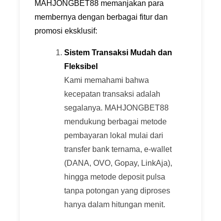
MAHJONGBET88 memanjakan para
membernya dengan berbagai fitur dan
promosi eksklusif:
Sistem Transaksi Mudah dan
Fleksibel
Kami memahami bahwa
kecepatan transaksi adalah
segalanya. MAHJONGBET88
mendukung berbagai metode
pembayaran lokal mulai dari
transfer bank ternama, e-wallet
(DANA, OVO, Gopay, LinkAja),
hingga metode deposit pulsa
tanpa potongan yang diproses
hanya dalam hitungan menit.