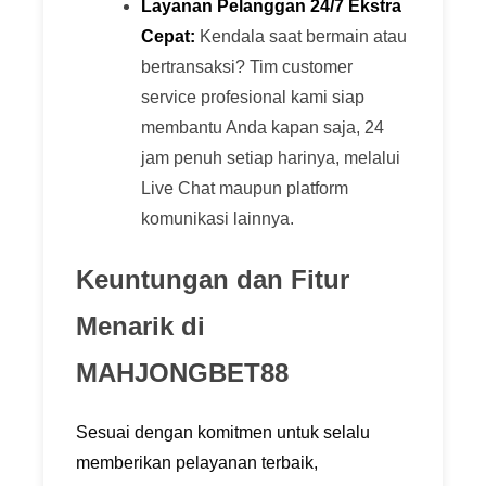
Layanan Pelanggan 24/7 Ekstra
Cepat:
Kendala saat bermain atau
bertransaksi? Tim customer
service profesional kami siap
membantu Anda kapan saja, 24
jam penuh setiap harinya, melalui
Live Chat maupun platform
komunikasi lainnya.
Keuntungan dan Fitur
Menarik di
MAHJONGBET88
Sesuai dengan komitmen untuk selalu
memberikan pelayanan terbaik,