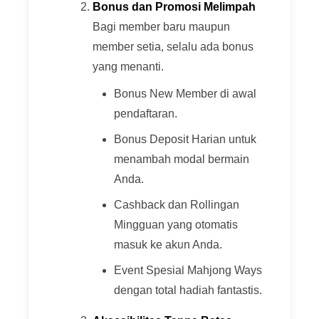
Bonus dan Promosi Melimpah
Bagi member baru maupun
member setia, selalu ada bonus
yang menanti.
Bonus New Member di awal
pendaftaran.
Bonus Deposit Harian untuk
menambah modal bermain
Anda.
Cashback dan Rollingan
Mingguan yang otomatis
masuk ke akun Anda.
Event Spesial Mahjong Ways
dengan total hadiah fantastis.