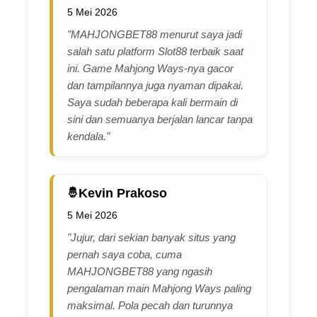
5 Mei 2026
"MAHJONGBET88 menurut saya jadi
salah satu platform Slot88 terbaik saat
ini. Game Mahjong Ways-nya gacor
dan tampilannya juga nyaman dipakai.
Saya sudah beberapa kali bermain di
sini dan semuanya berjalan lancar tanpa
kendala."
Kevin Prakoso
5 Mei 2026
"Jujur, dari sekian banyak situs yang
pernah saya coba, cuma
MAHJONGBET88 yang ngasih
pengalaman main Mahjong Ways paling
maksimal. Pola pecah dan turunnya