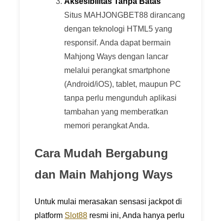
Aksesibilitas Tanpa Batas
Situs MAHJONGBET88 dirancang
dengan teknologi HTML5 yang
responsif. Anda dapat bermain
Mahjong Ways dengan lancar
melalui perangkat smartphone
(Android/iOS), tablet, maupun PC
tanpa perlu mengunduh aplikasi
tambahan yang memberatkan
memori perangkat Anda.
Cara Mudah Bergabung
dan Main Mahjong Ways
Untuk mulai merasakan sensasi jackpot di
platform
Slot88
resmi ini, Anda hanya perlu