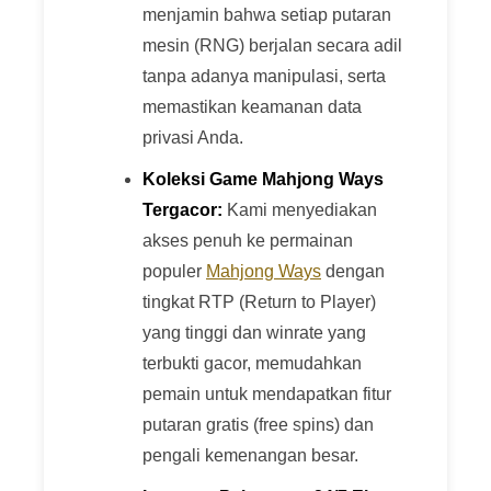
menjamin bahwa setiap putaran
mesin (RNG) berjalan secara adil
tanpa adanya manipulasi, serta
memastikan keamanan data
privasi Anda.
Koleksi Game Mahjong Ways
Tergacor:
Kami menyediakan
akses penuh ke permainan
populer
Mahjong Ways
dengan
tingkat RTP (Return to Player)
yang tinggi dan winrate yang
terbukti gacor, memudahkan
pemain untuk mendapatkan fitur
putaran gratis (free spins) dan
pengali kemenangan besar.