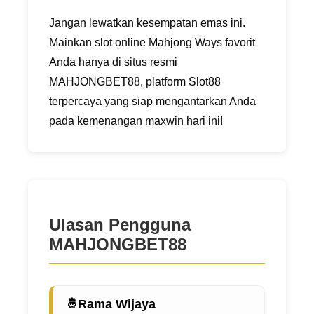
Jangan lewatkan kesempatan emas ini.
Mainkan slot online Mahjong Ways favorit
Anda hanya di situs resmi
MAHJONGBET88, platform Slot88
terpercaya yang siap mengantarkan Anda
pada kemenangan maxwin hari ini!
Ulasan Pengguna
MAHJONGBET88
Rama Wijaya