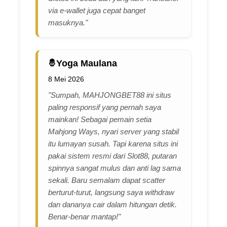
via e-wallet juga cepat banget
masuknya."
Yoga Maulana
8 Mei 2026
"Sumpah, MAHJONGBET88 ini situs
paling responsif yang pernah saya
mainkan! Sebagai pemain setia
Mahjong Ways, nyari server yang stabil
itu lumayan susah. Tapi karena situs ini
pakai sistem resmi dari Slot88, putaran
spinnya sangat mulus dan anti lag sama
sekali. Baru semalam dapat scatter
berturut-turut, langsung saya withdraw
dan dananya cair dalam hitungan detik.
Benar-benar mantap!"