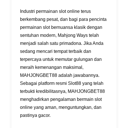
Industri permainan slot online terus
berkembang pesat, dan bagi para pencinta
permainan slot bernuansa klasik dengan
sentuhan modern, Mahjong Ways telah
menjadi salah satu primadona. Jika Anda
sedang mencari tempat terbaik dan
terpercaya untuk memutar gulungan dan
meraih kemenangan maksimal,
MAHJONGBET88 adalah jawabannya.
Sebagai platform resmi Slot88 yang telah
terbukti kredibilitasnya, MAHJONGBET88
menghadirkan pengalaman bermain slot
online yang aman, menguntungkan, dan
pastinya gacor.