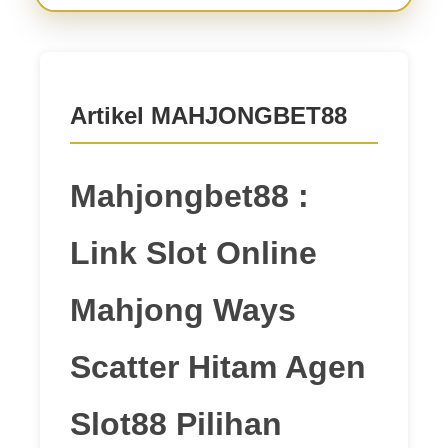
Artikel MAHJONGBET88
Mahjongbet88 :
Link Slot Online
Mahjong Ways
Scatter Hitam Agen
Slot88 Pilihan