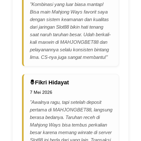
"Kombinasi yang luar biasa mantap!
Bisa main Mahjong Ways favorit saya
dengan sistem keamanan dan kualitas
dari jaringan Slot88 bikin hati tenang
saat naruh taruhan besar. Udah berkali-
kali maxwin di MAHJONGBET88 dan
pelayanannya selalu konsisten bintang
lima. CS-nya juga sangat membantu!"
Fikri Hidayat
7 Mei 2026
"Awalnya ragu, tapi setelah deposit
pertama di MAHJONGBET88, langsung
berasa bedanya. Taruhan receh di
Mahjong Ways bisa tembus perkalian
besar karena memang winrate di server
Slot88 ini beda dari yang lain. Transaksi