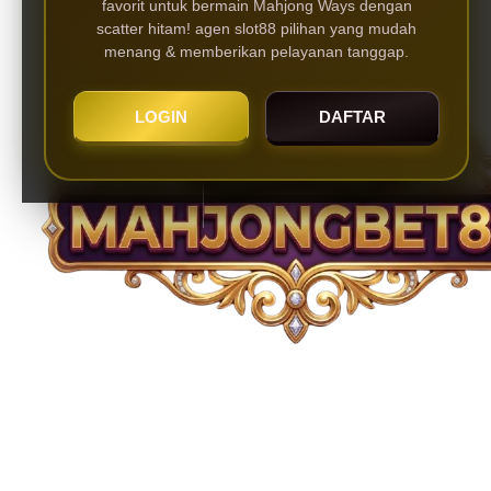
favorit untuk bermain Mahjong Ways dengan
scatter hitam! agen slot88 pilihan yang mudah
menang & memberikan pelayanan tanggap.
LOGIN
DAFTAR