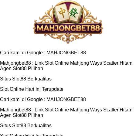
Cari kami di Google : MAHJONGBET88
Mahjongbet88 : Link Slot Online Mahjong Ways Scatter Hitam
Agen Slot88 Pilihan
Situs Slot88 Berkualitas
Slot Online Hari Ini Terupdate
Cari kami di Google : MAHJONGBET88
Mahjongbet88 : Link Slot Online Mahjong Ways Scatter Hitam
Agen Slot88 Pilihan
Situs Slot88 Berkualitas
Slot Online Hari Ini Terupdate