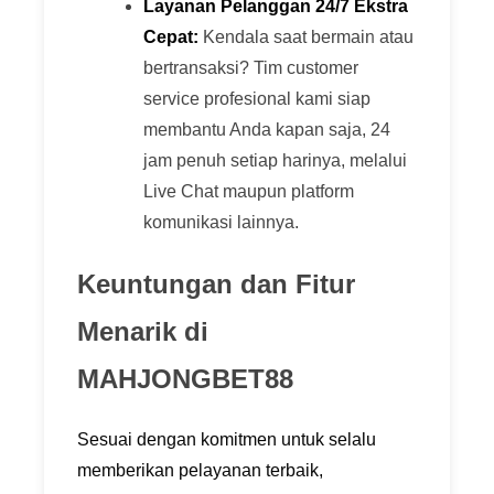
Layanan Pelanggan 24/7 Ekstra
Cepat:
Kendala saat bermain atau
bertransaksi? Tim customer
service profesional kami siap
membantu Anda kapan saja, 24
jam penuh setiap harinya, melalui
Live Chat maupun platform
komunikasi lainnya.
Keuntungan dan Fitur
Menarik di
MAHJONGBET88
Sesuai dengan komitmen untuk selalu
memberikan pelayanan terbaik,