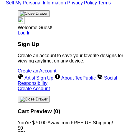
Sell My Personal Information
Privacy Policy
Terms
Welcome Guest!
Log In
Sign Up
Create an account to save your favorite designs for
viewing anytime, on any device.
Create an Account
Artist Sign Up
About TeePublic
Social
Responsibility
Create Account
Cart Preview (0)
You're
$70.00
Away from
FREE US Shipping!
$0