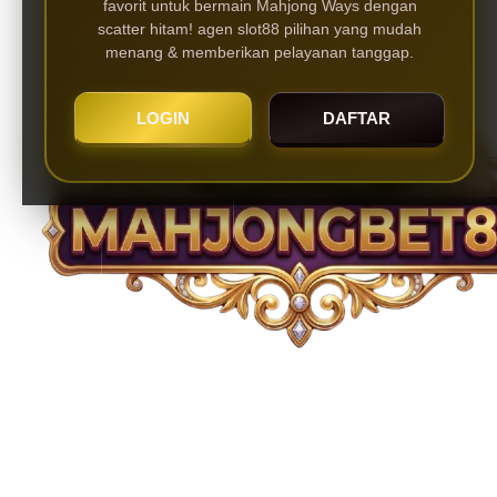
favorit untuk bermain Mahjong Ways dengan
scatter hitam! agen slot88 pilihan yang mudah
menang & memberikan pelayanan tanggap.
LOGIN
DAFTAR