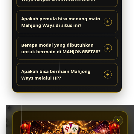
Apakah pemula bisa menang main
Mahjong Ways di situs ini?
Berapa modal yang dibutuhkan
untuk bermain di MAHJONGBET88?
Apakah bisa bermain Mahjong
Ways melalui HP?
Nikmati
Bonus Deposit 5%
Bagi Pemain Setia
×
MAHJONGBET88!