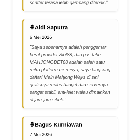
scatter terasa lebih gampang ditebak."
Aldi Saputra
6 Mei 2026
"Saya sebenarnya adalah penggemar
berat provider Slot88, dan pas tahu
MAHJONGBET88 adalah salah satu
mitra platform resminya, saya langsung
daftar! Main Mahjong Ways di sini
grafisnya mulus banget dan servernya
sangat stabil, anti-lelet walau dimainkan
di jam-jam sibuk."
Bagus Kurniawan
7 Mei 2026