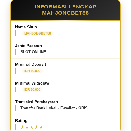
INFORMASI LENGKAP
MAHJONGBET88
Nama Situs
MAHJONGBET88
Jenis Pasaran
SLOT ONLINE
Minimal Deposit
IDR 10,000
Minimal Withdraw
IDR 50,000
Transaksi Pembayaran
Transfer Bank Lokal • E-wallet • QRIS
Rating