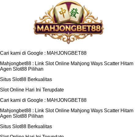
Cari kami di Google : MAHJONGBET88
Mahjongbet88 : Link Slot Online Mahjong Ways Scatter Hitam
Agen Slot88 Pilihan
Situs Slot88 Berkualitas
Slot Online Hari Ini Terupdate
Cari kami di Google : MAHJONGBET88
Mahjongbet88 : Link Slot Online Mahjong Ways Scatter Hitam
Agen Slot88 Pilihan
Situs Slot88 Berkualitas
Slot Online Hari Ini Terupdate