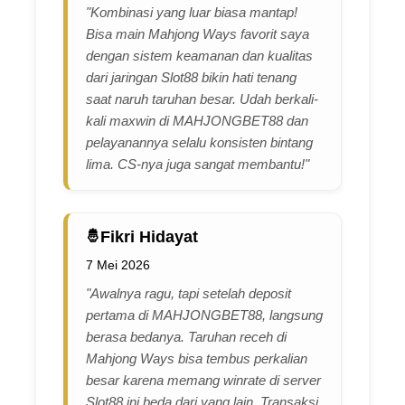
"Kombinasi yang luar biasa mantap!
Bisa main Mahjong Ways favorit saya
dengan sistem keamanan dan kualitas
dari jaringan Slot88 bikin hati tenang
saat naruh taruhan besar. Udah berkali-
kali maxwin di MAHJONGBET88 dan
pelayanannya selalu konsisten bintang
lima. CS-nya juga sangat membantu!"
Fikri Hidayat
7 Mei 2026
"Awalnya ragu, tapi setelah deposit
pertama di MAHJONGBET88, langsung
berasa bedanya. Taruhan receh di
Mahjong Ways bisa tembus perkalian
besar karena memang winrate di server
Slot88 ini beda dari yang lain. Transaksi