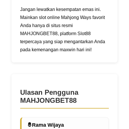
Jangan lewatkan kesempatan emas ini.
Mainkan slot online Mahjong Ways favorit
Anda hanya di situs resmi
MAHJONGBET88, platform Slot88
terpercaya yang siap mengantarkan Anda
pada kemenangan maxwin hari ini!
Ulasan Pengguna
MAHJONGBET88
Rama Wijaya