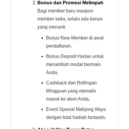
Bonus dan Promosi Melimpah
Bagi member baru maupun
member setia, selalu ada bonus
yang menanti.
Bonus New Member di awal
pendaftaran.
Bonus Deposit Harian untuk
menambah modal bermain
Anda.
Cashback dan Rollingan
Mingguan yang otomatis
masuk ke akun Anda.
Event Spesial Mahjong Ways
dengan total hadiah fantastis.