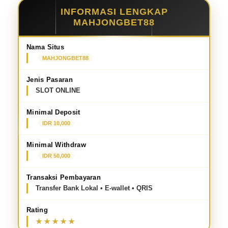
INFORMASI LENGKAP
MAHJONGBET88
Nama Situs
MAHJONGBET88
Jenis Pasaran
SLOT ONLINE
Minimal Deposit
IDR 10,000
Minimal Withdraw
IDR 50,000
Transaksi Pembayaran
Transfer Bank Lokal • E-wallet • QRIS
Rating