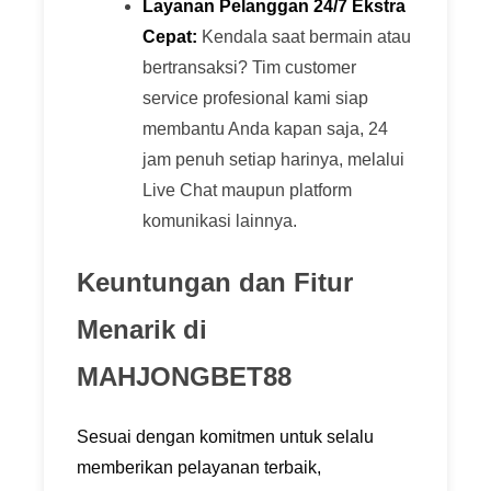
Layanan Pelanggan 24/7 Ekstra
Cepat:
Kendala saat bermain atau
bertransaksi? Tim customer
service profesional kami siap
membantu Anda kapan saja, 24
jam penuh setiap harinya, melalui
Live Chat maupun platform
komunikasi lainnya.
Keuntungan dan Fitur
Menarik di
MAHJONGBET88
Sesuai dengan komitmen untuk selalu
memberikan pelayanan terbaik,