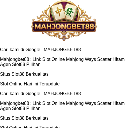
Cari kami di Google : MAHJONGBET88
Mahjongbet88 : Link Slot Online Mahjong Ways Scatter Hitam
Agen Slot88 Pilihan
Situs Slot88 Berkualitas
Slot Online Hari Ini Terupdate
Cari kami di Google : MAHJONGBET88
Mahjongbet88 : Link Slot Online Mahjong Ways Scatter Hitam
Agen Slot88 Pilihan
Situs Slot88 Berkualitas
Slot Online Hari Ini Terupdate