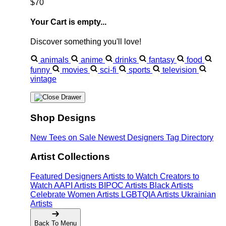
$70
Your Cart is empty...
Discover something you'll love!
animals
anime
drinks
fantasy
food
funny
movies
sci-fi
sports
television
vintage
Shop Designs
New Tees on Sale
Newest Designers
Tag Directory
Artist Collections
Featured Designers
Artists to Watch
Creators to
Watch
AAPI Artists
BIPOC Artists
Black Artists
Celebrate Women Artists
LGBTQIA Artists
Ukrainian
Artists
Back To Menu