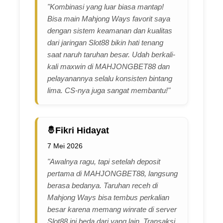
"Kombinasi yang luar biasa mantap!
Bisa main Mahjong Ways favorit saya
dengan sistem keamanan dan kualitas
dari jaringan Slot88 bikin hati tenang
saat naruh taruhan besar. Udah berkali-
kali maxwin di MAHJONGBET88 dan
pelayanannya selalu konsisten bintang
lima. CS-nya juga sangat membantu!"
Fikri Hidayat
7 Mei 2026
"Awalnya ragu, tapi setelah deposit
pertama di MAHJONGBET88, langsung
berasa bedanya. Taruhan receh di
Mahjong Ways bisa tembus perkalian
besar karena memang winrate di server
Slot88 ini beda dari yang lain. Transaksi