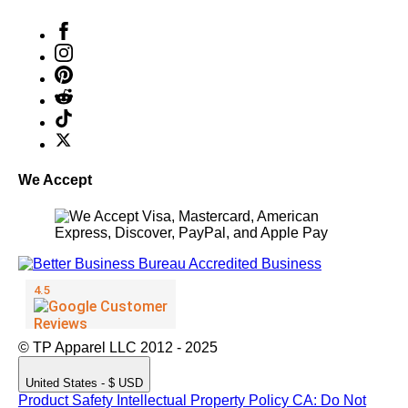
We Accept
© TP Apparel LLC 2012 - 2025
United States - $ USD
Product Safety
Intellectual Property Policy
CA: Do Not