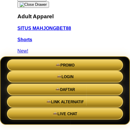
Adult Apparel
SITUS MAHJONGBET88
Shorts
New!
Hoodies
PROMO
Long Sleeve SITUS MAHJONGBET88
LOGIN
Crewneck Sweatshirts
DAFTAR
Tank Tops
LINK ALTERNATIF
Baseball SITUS MAHJONGBET88
LIVE CHAT
Kids Apparel