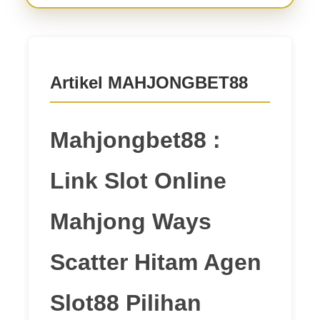
Artikel MAHJONGBET88
Mahjongbet88 :
Link Slot Online
Mahjong Ways
Scatter Hitam Agen
Slot88 Pilihan