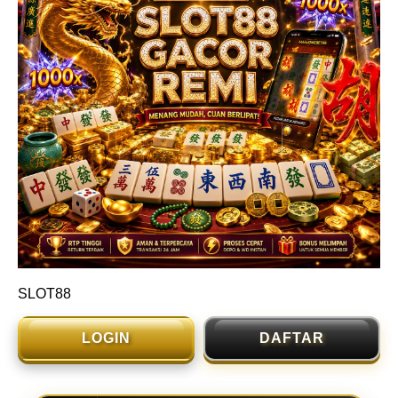
SLOT88
LOGIN
DAFTAR