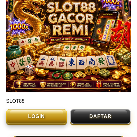
SLOT88
LOGIN
DAFTAR