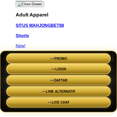
Adult Apparel
SITUS MAHJONGBET88
Shorts
New!
Hoodies
PROMO
Long Sleeve SITUS MAHJONGBET88
LOGIN
Crewneck Sweatshirts
DAFTAR
Tank Tops
LINK ALTERNATIF
Baseball SITUS MAHJONGBET88
LIVE CHAT
Kids Apparel