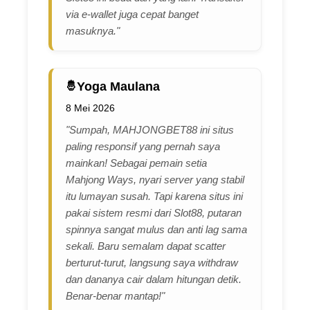
via e-wallet juga cepat banget
masuknya."
Yoga Maulana
8 Mei 2026
"Sumpah, MAHJONGBET88 ini situs
paling responsif yang pernah saya
mainkan! Sebagai pemain setia
Mahjong Ways, nyari server yang stabil
itu lumayan susah. Tapi karena situs ini
pakai sistem resmi dari Slot88, putaran
spinnya sangat mulus dan anti lag sama
sekali. Baru semalam dapat scatter
berturut-turut, langsung saya withdraw
dan dananya cair dalam hitungan detik.
Benar-benar mantap!"