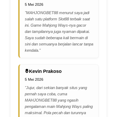
5 Mei 2026
"MAHJONGBET88 menurut saya jadi
salah satu platform Slot88 terbaik saat
ini. Game Mahjong Ways-nya gacor
dan tampilannya juga nyaman dipakai.
Saya sudah beberapa kali bermain di
sini dan semuanya berjalan lancar tanpa
kendala."
Kevin Prakoso
5 Mei 2026
"Jujur, dari sekian banyak situs yang
pernah saya coba, cuma
MAHJONGBET88 yang ngasih
pengalaman main Mahjong Ways paling
maksimal. Pola pecah dan turunnya