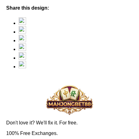
Share this design:
Don't love it? We'll fix it. For free.
100% Free Exchanges.