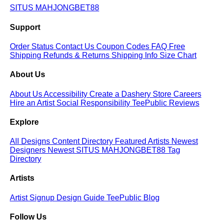
SITUS MAHJONGBET88
Support
Order Status
Contact Us
Coupon Codes
FAQ
Free
Shipping
Refunds & Returns
Shipping Info
Size Chart
About Us
About Us
Accessibility
Create a Dashery Store
Careers
Hire an Artist
Social Responsibility
TeePublic Reviews
Explore
All Designs
Content Directory
Featured Artists
Newest
Designers
Newest SITUS MAHJONGBET88
Tag
Directory
Artists
Artist Signup
Design Guide
TeePublic Blog
Follow Us