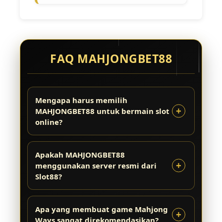
FAQ MAHJONGBET88
Mengapa harus memilih
MAHJONGBET88 untuk bermain slot
online?
Apakah MAHJONGBET88
menggunakan server resmi dari
Slot88?
Apa yang membuat game Mahjong
Ways sangat direkomendasikan?