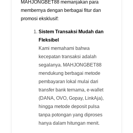
MAHJONGBET88 memanjakan para
membernya dengan berbagai fitur dan
promosi eksklusif:
Sistem Transaksi Mudah dan
Fleksibel
Kami memahami bahwa
kecepatan transaksi adalah
segalanya. MAHJONGBET88
mendukung berbagai metode
pembayaran lokal mulai dari
transfer bank ternama, e-wallet
(DANA, OVO, Gopay, LinkAja),
hingga metode deposit pulsa
tanpa potongan yang diproses
hanya dalam hitungan menit.