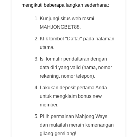
mengikuti beberapa langkah sederhana:
Kunjungi situs web resmi
MAHJONGBET88.
Klik tombol "Daftar" pada halaman
utama.
Isi formulir pendaftaran dengan
data diri yang valid (nama, nomor
rekening, nomor telepon).
Lakukan deposit pertama Anda
untuk mengklaim bonus new
member.
Pilih permainan Mahjong Ways
dan mulailah meraih kemenangan
gilang-gemilang!