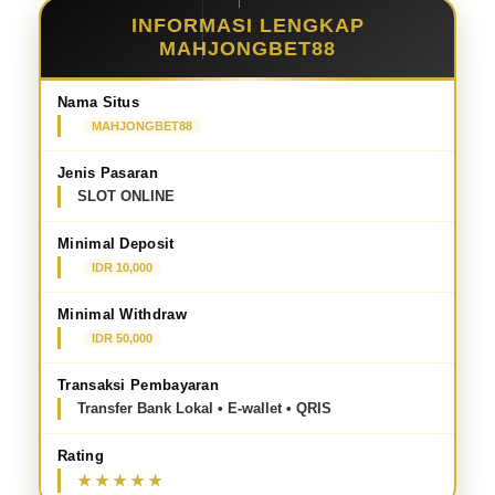
INFORMASI LENGKAP
MAHJONGBET88
Nama Situs
MAHJONGBET88
Jenis Pasaran
SLOT ONLINE
Minimal Deposit
IDR 10,000
Minimal Withdraw
IDR 50,000
Transaksi Pembayaran
Transfer Bank Lokal • E-wallet • QRIS
Rating