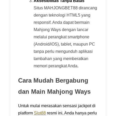
Aksesibilitas Tanpa Batas
Situs MAHJONGBET88 dirancang
dengan teknologi HTML5 yang
responsif. Anda dapat bermain
Mahjong Ways dengan lancar
melalui perangkat smartphone
(Android/iOS), tablet, maupun PC
tanpa perlu mengunduh aplikasi
tambahan yang memberatkan
memori perangkat Anda.
Cara Mudah Bergabung
dan Main Mahjong Ways
Untuk mulai merasakan sensasi jackpot di
platform
Slot88
resmi ini, Anda hanya perlu