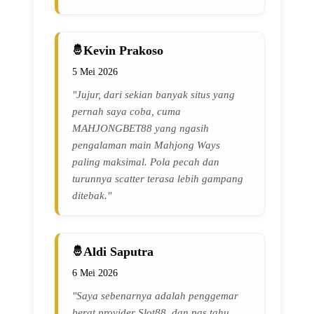
Kevin Prakoso
5 Mei 2026
"Jujur, dari sekian banyak situs yang
pernah saya coba, cuma
MAHJONGBET88 yang ngasih
pengalaman main Mahjong Ways
paling maksimal. Pola pecah dan
turunnya scatter terasa lebih gampang
ditebak."
Aldi Saputra
6 Mei 2026
"Saya sebenarnya adalah penggemar
berat provider Slot88, dan pas tahu