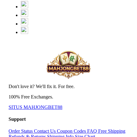
Don't love it? We'll fix it. For free.
100% Free Exchanges.
SITUS MAHJONGBET88
Support
Order Status
Contact Us
Coupon Codes
FAQ
Free Shipping
Refunds & Returns
Shipping Info
Size Chart