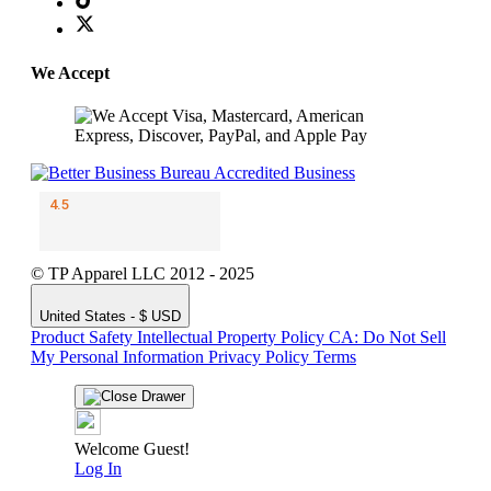
We Accept
© TP Apparel LLC 2012 - 2025
United States - $ USD
Product Safety
Intellectual Property Policy
CA: Do Not Sell
My Personal Information
Privacy Policy
Terms
Welcome Guest!
Log In