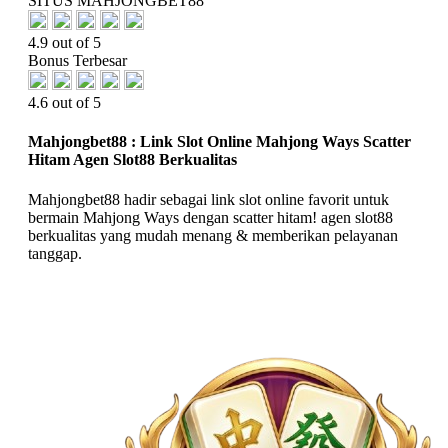
SITUS MAHJONGBET88
4.9 out of 5
Bonus Terbesar
4.6 out of 5
Mahjongbet88 : Link Slot Online Mahjong Ways Scatter
Hitam Agen Slot88 Berkualitas
Mahjongbet88 hadir sebagai link slot online favorit untuk
bermain Mahjong Ways dengan scatter hitam! agen slot88
berkualitas yang mudah menang & memberikan pelayanan
tanggap.