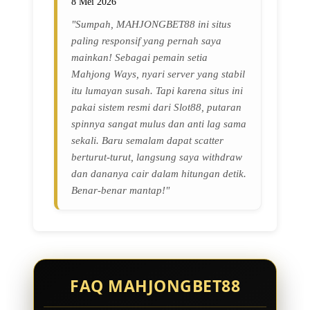
8 Mei 2026
"Sumpah, MAHJONGBET88 ini situs
paling responsif yang pernah saya
mainkan! Sebagai pemain setia
Mahjong Ways, nyari server yang stabil
itu lumayan susah. Tapi karena situs ini
pakai sistem resmi dari Slot88, putaran
spinnya sangat mulus dan anti lag sama
sekali. Baru semalam dapat scatter
berturut-turut, langsung saya withdraw
dan dananya cair dalam hitungan detik.
Benar-benar mantap!"
FAQ MAHJONGBET88