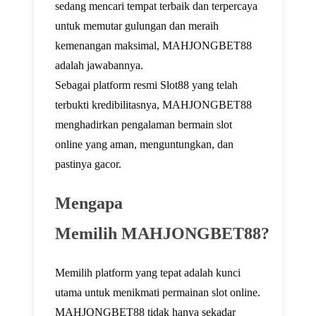
sedang mencari tempat terbaik dan terpercaya
untuk memutar gulungan dan meraih
kemenangan maksimal, MAHJONGBET88
adalah jawabannya.
Sebagai platform resmi Slot88 yang telah
terbukti kredibilitasnya, MAHJONGBET88
menghadirkan pengalaman bermain slot
online yang aman, menguntungkan, dan
pastinya gacor.
Mengapa
Memilih MAHJONGBET88?
Memilih platform yang tepat adalah kunci
utama untuk menikmati permainan slot online.
MAHJONGBET88 tidak hanya sekadar