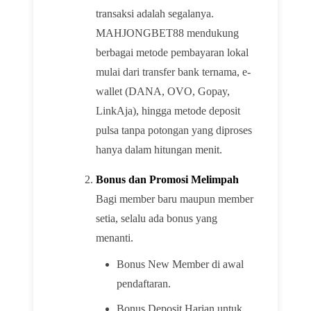
transaksi adalah segalanya.
MAHJONGBET88 mendukung
berbagai metode pembayaran lokal
mulai dari transfer bank ternama, e-
wallet (DANA, OVO, Gopay,
LinkAja), hingga metode deposit
pulsa tanpa potongan yang diproses
hanya dalam hitungan menit.
Bonus dan Promosi Melimpah
Bagi member baru maupun member
setia, selalu ada bonus yang
menanti.
Bonus New Member di awal
pendaftaran.
Bonus Deposit Harian untuk