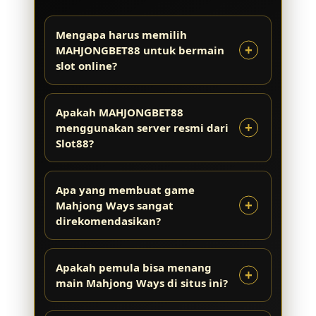
Mengapa harus memilih
MAHJONGBET88 untuk bermain
slot online?
Apakah MAHJONGBET88
menggunakan server resmi dari
Slot88?
Apa yang membuat game
Mahjong Ways sangat
direkomendasikan?
Apakah pemula bisa menang
main Mahjong Ways di situs ini?