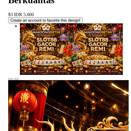
Berkualitas
$3
IDR 5.000
Create an account to favorite this design!