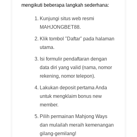
mengikuti beberapa langkah sederhana:
Kunjungi situs web resmi
MAHJONGBET88.
Klik tombol "Daftar" pada halaman
utama.
Isi formulir pendaftaran dengan
data diri yang valid (nama, nomor
rekening, nomor telepon).
Lakukan deposit pertama Anda
untuk mengklaim bonus new
member.
Pilih permainan Mahjong Ways
dan mulailah meraih kemenangan
gilang-gemilang!