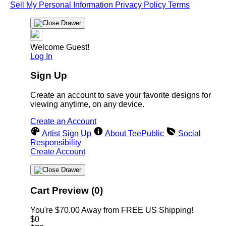
Sell My Personal Information
Privacy Policy
Terms
Welcome Guest!
Log In
Sign Up
Create an account to save your favorite designs for
viewing anytime, on any device.
Create an Account
Artist Sign Up
About TeePublic
Social
Responsibility
Create Account
Cart Preview (0)
You're
$70.00
Away from
FREE US Shipping!
$0