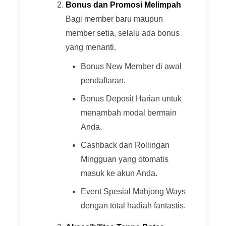
Bonus dan Promosi Melimpah
Bagi member baru maupun
member setia, selalu ada bonus
yang menanti.
Bonus New Member di awal
pendaftaran.
Bonus Deposit Harian untuk
menambah modal bermain
Anda.
Cashback dan Rollingan
Mingguan yang otomatis
masuk ke akun Anda.
Event Spesial Mahjong Ways
dengan total hadiah fantastis.