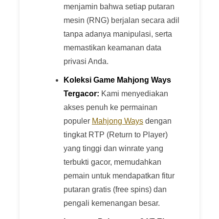
menjamin bahwa setiap putaran
mesin (RNG) berjalan secara adil
tanpa adanya manipulasi, serta
memastikan keamanan data
privasi Anda.
Koleksi Game Mahjong Ways
Tergacor:
Kami menyediakan
akses penuh ke permainan
populer
Mahjong Ways
dengan
tingkat RTP (Return to Player)
yang tinggi dan winrate yang
terbukti gacor, memudahkan
pemain untuk mendapatkan fitur
putaran gratis (free spins) dan
pengali kemenangan besar.