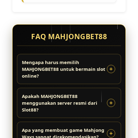
FAQ MAHJONGBET88
Mengapa harus memilih
MAHJONGBET88 untuk bermain slot
online?
Apakah MAHJONGBET88
menggunakan server resmi dari
Slot88?
Apa yang membuat game Mahjong
Ways sangat direkomendasikan?