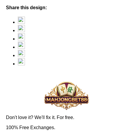
Share this design:
Don't love it? We'll fix it. For free.
100% Free Exchanges.