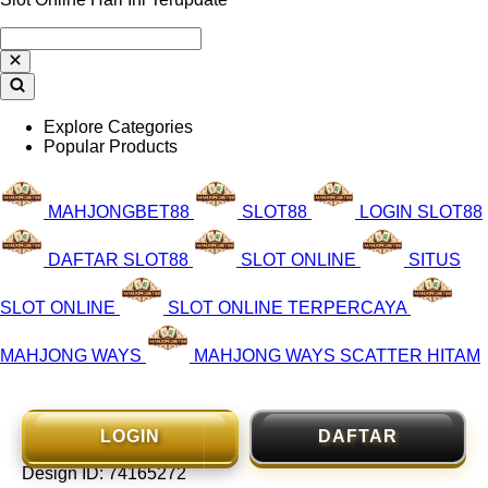
Explore Categories
Popular Products
MAHJONGBET88
SLOT88
LOGIN SLOT88
DAFTAR SLOT88
SLOT ONLINE
SITUS
SLOT ONLINE
SLOT ONLINE TERPERCAYA
MAHJONG WAYS
MAHJONG WAYS SCATTER HITAM
LOGIN
DAFTAR
Design ID: 74165272