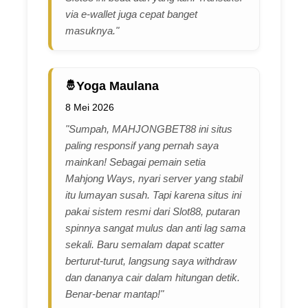
via e-wallet juga cepat banget
masuknya."
Yoga Maulana
8 Mei 2026
"Sumpah, MAHJONGBET88 ini situs
paling responsif yang pernah saya
mainkan! Sebagai pemain setia
Mahjong Ways, nyari server yang stabil
itu lumayan susah. Tapi karena situs ini
pakai sistem resmi dari Slot88, putaran
spinnya sangat mulus dan anti lag sama
sekali. Baru semalam dapat scatter
berturut-turut, langsung saya withdraw
dan dananya cair dalam hitungan detik.
Benar-benar mantap!"