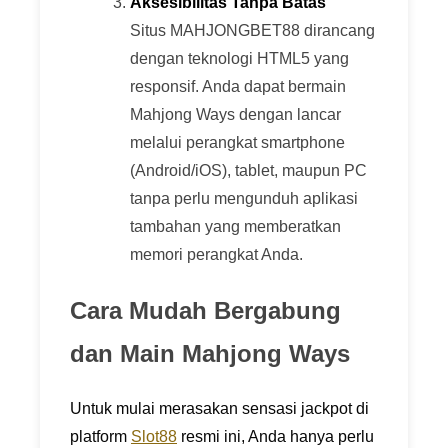
Aksesibilitas Tanpa Batas
Situs MAHJONGBET88 dirancang
dengan teknologi HTML5 yang
responsif. Anda dapat bermain
Mahjong Ways dengan lancar
melalui perangkat smartphone
(Android/iOS), tablet, maupun PC
tanpa perlu mengunduh aplikasi
tambahan yang memberatkan
memori perangkat Anda.
Cara Mudah Bergabung
dan Main Mahjong Ways
Untuk mulai merasakan sensasi jackpot di
platform
Slot88
resmi ini, Anda hanya perlu