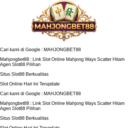
Cari kami di Google : MAHJONGBET88
Mahjongbet88 : Link Slot Online Mahjong Ways Scatter Hitam
Agen Slot88 Pilihan
Situs Slot88 Berkualitas
Slot Online Hari Ini Terupdate
Cari kami di Google : MAHJONGBET88
Mahjongbet88 : Link Slot Online Mahjong Ways Scatter Hitam
Agen Slot88 Pilihan
Situs Slot88 Berkualitas
Slot Online Hari Ini Terupdate