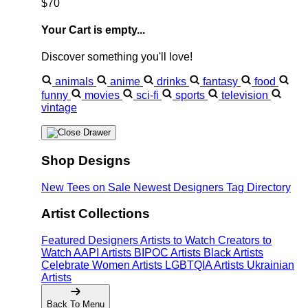
$70
Your Cart is empty...
Discover something you'll love!
animals
anime
drinks
fantasy
food
funny
movies
sci-fi
sports
television
vintage
Shop Designs
New Tees on Sale
Newest Designers
Tag Directory
Artist Collections
Featured Designers
Artists to Watch
Creators to
Watch
AAPI Artists
BIPOC Artists
Black Artists
Celebrate Women Artists
LGBTQIA Artists
Ukrainian
Artists
Back To Menu