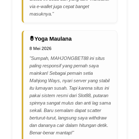
via e-wallet juga cepat banget
masuknya."
Yoga Maulana
8 Mei 2026
"Sumpah, MAHJONGBET88 ini situs
paling responsif yang pernah saya
mainkan! Sebagai pemain setia
Mahjong Ways, nyari server yang stabil
itu lumayan susah. Tapi karena situs ini
pakai sistem resmi dari Slot88, putaran
spinnya sangat mulus dan anti lag sama
sekali. Baru semalam dapat scatter
berturut-turut, langsung saya withdraw
dan dananya cair dalam hitungan detik.
Benar-benar mantap!"