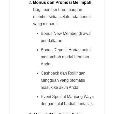
Bonus dan Promosi Melimpah
Bagi member baru maupun
member setia, selalu ada bonus
yang menanti.
Bonus New Member di awal
pendaftaran.
Bonus Deposit Harian untuk
menambah modal bermain
Anda.
Cashback dan Rollingan
Mingguan yang otomatis
masuk ke akun Anda.
Event Spesial Mahjong Ways
dengan total hadiah fantastis.