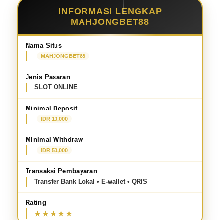
INFORMASI LENGKAP
MAHJONGBET88
Nama Situs
MAHJONGBET88
Jenis Pasaran
SLOT ONLINE
Minimal Deposit
IDR 10,000
Minimal Withdraw
IDR 50,000
Transaksi Pembayaran
Transfer Bank Lokal • E-wallet • QRIS
Rating