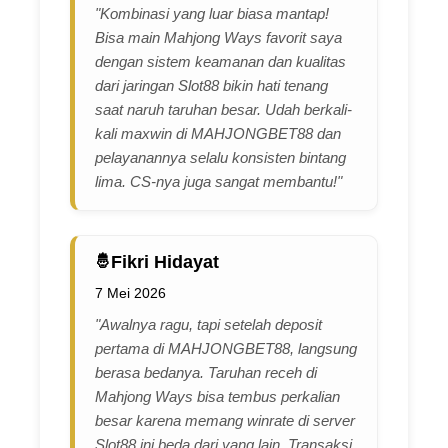
"Kombinasi yang luar biasa mantap!
Bisa main Mahjong Ways favorit saya
dengan sistem keamanan dan kualitas
dari jaringan Slot88 bikin hati tenang
saat naruh taruhan besar. Udah berkali-
kali maxwin di MAHJONGBET88 dan
pelayanannya selalu konsisten bintang
lima. CS-nya juga sangat membantu!"
Fikri Hidayat
7 Mei 2026
"Awalnya ragu, tapi setelah deposit
pertama di MAHJONGBET88, langsung
berasa bedanya. Taruhan receh di
Mahjong Ways bisa tembus perkalian
besar karena memang winrate di server
Slot88 ini beda dari yang lain. Transaksi