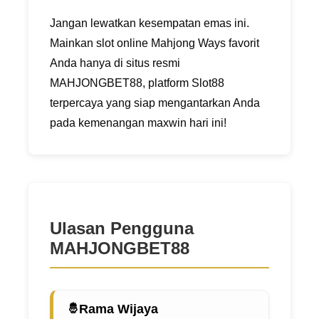
Jangan lewatkan kesempatan emas ini.
Mainkan slot online Mahjong Ways favorit
Anda hanya di situs resmi
MAHJONGBET88, platform Slot88
terpercaya yang siap mengantarkan Anda
pada kemenangan maxwin hari ini!
Ulasan Pengguna
MAHJONGBET88
Rama Wijaya