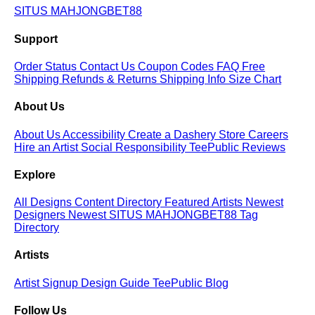
SITUS MAHJONGBET88
Support
Order Status
Contact Us
Coupon Codes
FAQ
Free
Shipping
Refunds & Returns
Shipping Info
Size Chart
About Us
About Us
Accessibility
Create a Dashery Store
Careers
Hire an Artist
Social Responsibility
TeePublic Reviews
Explore
All Designs
Content Directory
Featured Artists
Newest
Designers
Newest SITUS MAHJONGBET88
Tag
Directory
Artists
Artist Signup
Design Guide
TeePublic Blog
Follow Us