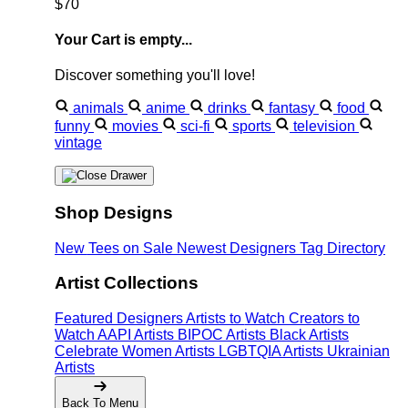
$70
Your Cart is empty...
Discover something you'll love!
animals
anime
drinks
fantasy
food
funny
movies
sci-fi
sports
television
vintage
Shop Designs
New Tees on Sale
Newest Designers
Tag Directory
Artist Collections
Featured Designers
Artists to Watch
Creators to
Watch
AAPI Artists
BIPOC Artists
Black Artists
Celebrate Women Artists
LGBTQIA Artists
Ukrainian
Artists
Back To Menu