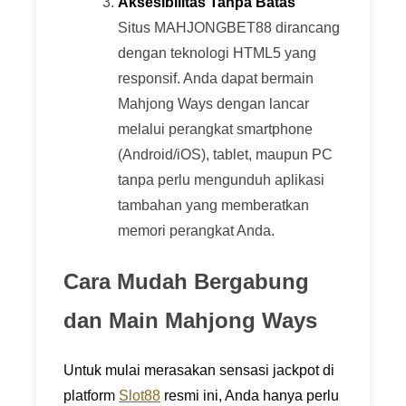
Aksesibilitas Tanpa Batas
Situs MAHJONGBET88 dirancang
dengan teknologi HTML5 yang
responsif. Anda dapat bermain
Mahjong Ways dengan lancar
melalui perangkat smartphone
(Android/iOS), tablet, maupun PC
tanpa perlu mengunduh aplikasi
tambahan yang memberatkan
memori perangkat Anda.
Cara Mudah Bergabung
dan Main Mahjong Ways
Untuk mulai merasakan sensasi jackpot di
platform
Slot88
resmi ini, Anda hanya perlu