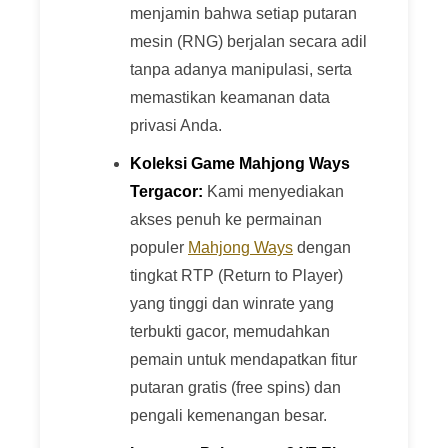
menjamin bahwa setiap putaran
mesin (RNG) berjalan secara adil
tanpa adanya manipulasi, serta
memastikan keamanan data
privasi Anda.
Koleksi Game Mahjong Ways
Tergacor:
Kami menyediakan
akses penuh ke permainan
populer
Mahjong Ways
dengan
tingkat RTP (Return to Player)
yang tinggi dan winrate yang
terbukti gacor, memudahkan
pemain untuk mendapatkan fitur
putaran gratis (free spins) dan
pengali kemenangan besar.