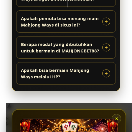
Apakah pemula bisa menang main
Mahjong Ways di situs ini?
Berapa modal yang dibutuhkan
untuk bermain di MAHJONGBET88?
Apakah bisa bermain Mahjong
Ways melalui HP?
Nikmati
Bonus Deposit 5%
Bagi Pemain Setia
×
MAHJONGBET88!