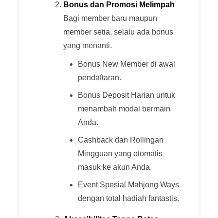
Bonus dan Promosi Melimpah
Bagi member baru maupun
member setia, selalu ada bonus
yang menanti.
Bonus New Member di awal
pendaftaran.
Bonus Deposit Harian untuk
menambah modal bermain
Anda.
Cashback dan Rollingan
Mingguan yang otomatis
masuk ke akun Anda.
Event Spesial Mahjong Ways
dengan total hadiah fantastis.