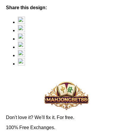
Share this design:
Don't love it? We'll fix it. For free.
100% Free Exchanges.