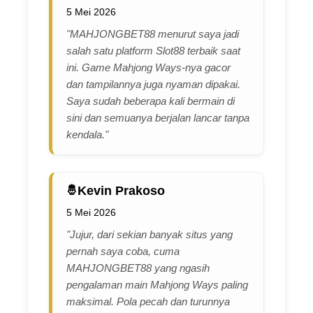
5 Mei 2026
"MAHJONGBET88 menurut saya jadi
salah satu platform Slot88 terbaik saat
ini. Game Mahjong Ways-nya gacor
dan tampilannya juga nyaman dipakai.
Saya sudah beberapa kali bermain di
sini dan semuanya berjalan lancar tanpa
kendala."
Kevin Prakoso
5 Mei 2026
"Jujur, dari sekian banyak situs yang
pernah saya coba, cuma
MAHJONGBET88 yang ngasih
pengalaman main Mahjong Ways paling
maksimal. Pola pecah dan turunnya