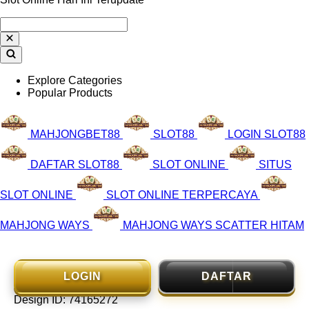
Explore Categories
Popular Products
MAHJONGBET88
SLOT88
LOGIN SLOT88
DAFTAR SLOT88
SLOT ONLINE
SITUS
SLOT ONLINE
SLOT ONLINE TERPERCAYA
MAHJONG WAYS
MAHJONG WAYS SCATTER HITAM
LOGIN
DAFTAR
Design ID: 74165272