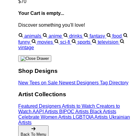
$70
Your Cart is empty...
Discover something you'll love!
animals
anime
drinks
fantasy
food
funny
movies
sci-fi
sports
television
vintage
Shop Designs
New Tees on Sale
Newest Designers
Tag Directory
Artist Collections
Featured Designers
Artists to Watch
Creators to
Watch
AAPI Artists
BIPOC Artists
Black Artists
Celebrate Women Artists
LGBTQIA Artists
Ukrainian
Artists
Back To Menu