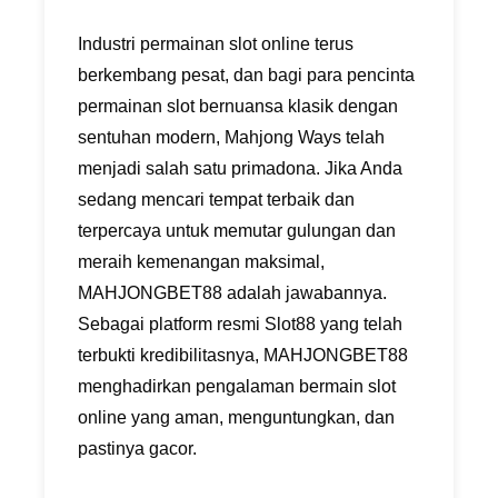
Industri permainan slot online terus
berkembang pesat, dan bagi para pencinta
permainan slot bernuansa klasik dengan
sentuhan modern, Mahjong Ways telah
menjadi salah satu primadona. Jika Anda
sedang mencari tempat terbaik dan
terpercaya untuk memutar gulungan dan
meraih kemenangan maksimal,
MAHJONGBET88 adalah jawabannya.
Sebagai platform resmi Slot88 yang telah
terbukti kredibilitasnya, MAHJONGBET88
menghadirkan pengalaman bermain slot
online yang aman, menguntungkan, dan
pastinya gacor.