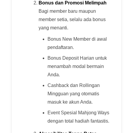
Bonus dan Promosi Melimpah
Bagi member baru maupun
member setia, selalu ada bonus
yang menanti.
Bonus New Member di awal
pendaftaran.
Bonus Deposit Harian untuk
menambah modal bermain
Anda.
Cashback dan Rollingan
Mingguan yang otomatis
masuk ke akun Anda.
Event Spesial Mahjong Ways
dengan total hadiah fantastis.