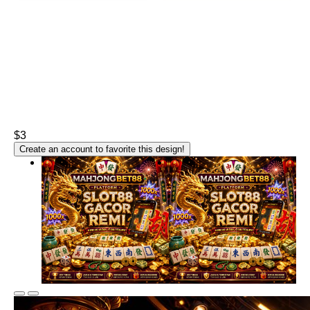
Mahjongbet88 : Link Slot
Online Mahjong Ways
Scatter Hitam Agen Slot88
Pilihan
$3
IDR 5.000
Create an account to favorite this design!