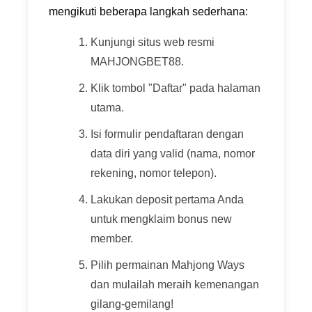
mengikuti beberapa langkah sederhana:
Kunjungi situs web resmi
MAHJONGBET88.
Klik tombol "Daftar" pada halaman
utama.
Isi formulir pendaftaran dengan
data diri yang valid (nama, nomor
rekening, nomor telepon).
Lakukan deposit pertama Anda
untuk mengklaim bonus new
member.
Pilih permainan Mahjong Ways
dan mulailah meraih kemenangan
gilang-gemilang!