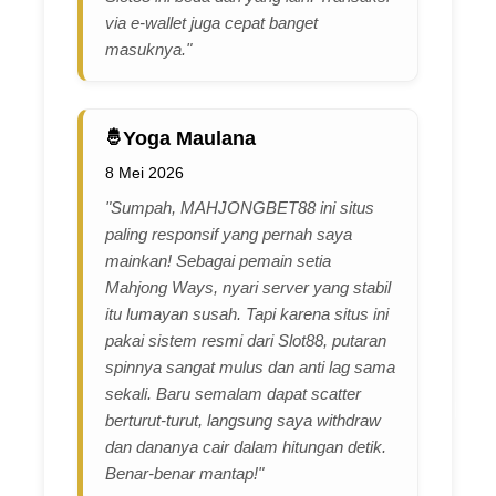
via e-wallet juga cepat banget
masuknya."
Yoga Maulana
8 Mei 2026
"Sumpah, MAHJONGBET88 ini situs
paling responsif yang pernah saya
mainkan! Sebagai pemain setia
Mahjong Ways, nyari server yang stabil
itu lumayan susah. Tapi karena situs ini
pakai sistem resmi dari Slot88, putaran
spinnya sangat mulus dan anti lag sama
sekali. Baru semalam dapat scatter
berturut-turut, langsung saya withdraw
dan dananya cair dalam hitungan detik.
Benar-benar mantap!"