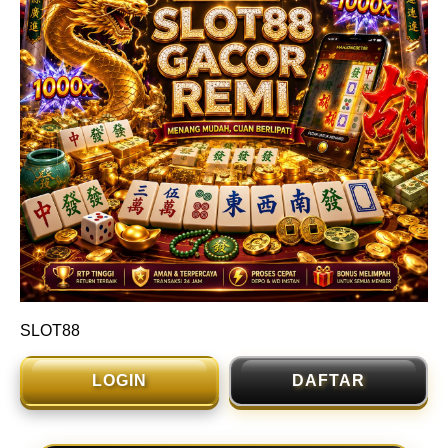
SLOT88
LOGIN
DAFTAR