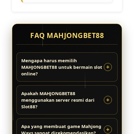
FAQ MAHJONGBET88
Mengapa harus memilih
MAHJONGBET88 untuk bermain slot
online?
Apakah MAHJONGBET88
menggunakan server resmi dari
Slot88?
Apa yang membuat game Mahjong
Ways sangat direkomendasikan?