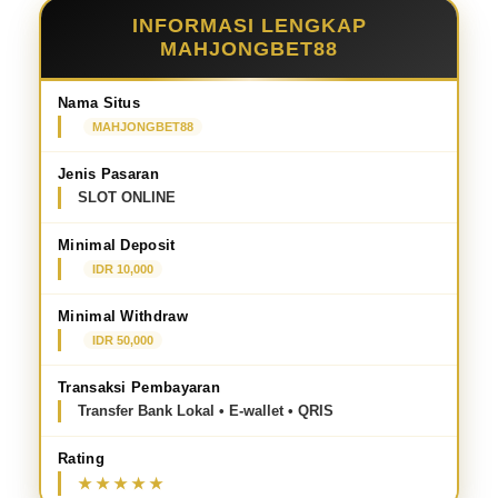
INFORMASI LENGKAP
MAHJONGBET88
Nama Situs
MAHJONGBET88
Jenis Pasaran
SLOT ONLINE
Minimal Deposit
IDR 10,000
Minimal Withdraw
IDR 50,000
Transaksi Pembayaran
Transfer Bank Lokal • E-wallet • QRIS
Rating