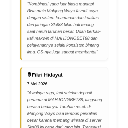
"Kombinasi yang luar biasa mantap!
Bisa main Mahjong Ways favorit saya
dengan sistem keamanan dan kualitas
dari jaringan Slot88 bikin hati tenang
saat naruh taruhan besar. Udah berkali-
kali maxwin di MAHJONGBET88 dan
pelayanannya selalu konsisten bintang
lima. CS-nya juga sangat membantu!"
Fikri Hidayat
7 Mei 2026
"Awalnya ragu, tapi setelah deposit
pertama di MAHJONGBET88, langsung
berasa bedanya. Taruhan receh di
Mahjong Ways bisa tembus perkalian
besar karena memang winrate di server
Slot88 ini beda dari yang lain. Transaksi