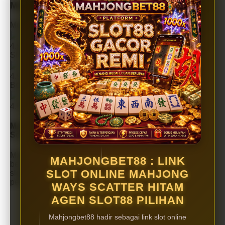
MARKET SITUS MAHJONGBET88
Murah!
4.9 out of 5
SITUS MAHJONGBET88
4.9 out of 5
Bonus Terbesar
4.6 out of 5
Mahjongbet88 : Link Slot Online Mahjong Ways
Scatter Hitam Agen Slot88 Pilihan
Mahjongbet88 hadir sebagai link slot online favorit untuk
MAHJONGBET88 : LINK
bermain Mahjong Ways dengan scatter hitam! agen
SLOT ONLINE MAHJONG
slot88 pilihan yang mudah menang & memberikan
pelayanan tanggap.
WAYS SCATTER HITAM
AGEN SLOT88 PILIHAN
Mahjongbet88 hadir sebagai link slot online