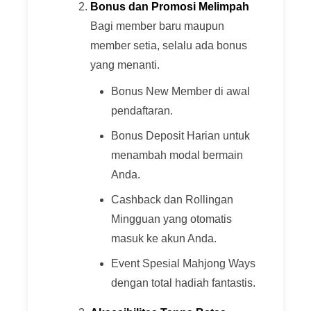
Bonus dan Promosi Melimpah
Bagi member baru maupun
member setia, selalu ada bonus
yang menanti.
Bonus New Member di awal
pendaftaran.
Bonus Deposit Harian untuk
menambah modal bermain
Anda.
Cashback dan Rollingan
Mingguan yang otomatis
masuk ke akun Anda.
Event Spesial Mahjong Ways
dengan total hadiah fantastis.