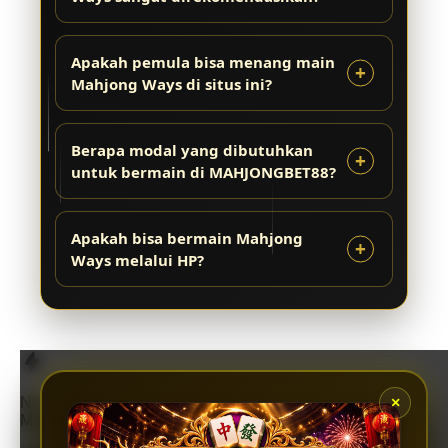
Apakah pemula bisa menang main
Mahjong Ways di situs ini?
Berapa modal yang dibutuhkan
untuk bermain di MAHJONGBET88?
Apakah bisa bermain Mahjong
Ways melalui HP?
Nikmati
Bonus Deposit 5%
Bagi Pemain Setia
×
MAHJONGBET88!