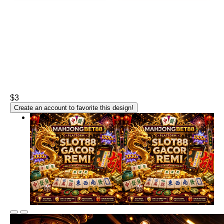
Mahjongbet88 : Link Slot
Online Mahjong Ways
Scatter Hitam Agen Slot88
Pilihan
$3
IDR 5.000
Create an account to favorite this design!