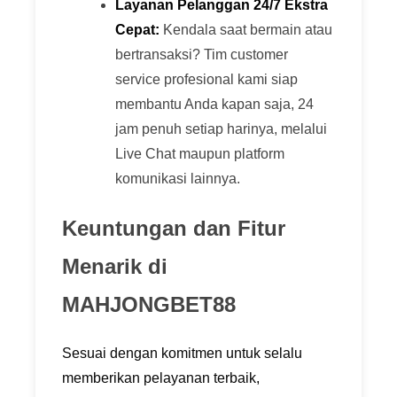
Layanan Pelanggan 24/7 Ekstra
Cepat:
Kendala saat bermain atau
bertransaksi? Tim customer
service profesional kami siap
membantu Anda kapan saja, 24
jam penuh setiap harinya, melalui
Live Chat maupun platform
komunikasi lainnya.
Keuntungan dan Fitur
Menarik di
MAHJONGBET88
Sesuai dengan komitmen untuk selalu
memberikan pelayanan terbaik,