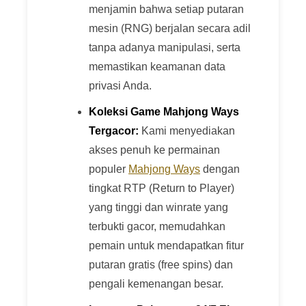
menjamin bahwa setiap putaran
mesin (RNG) berjalan secara adil
tanpa adanya manipulasi, serta
memastikan keamanan data
privasi Anda.
Koleksi Game Mahjong Ways
Tergacor:
Kami menyediakan
akses penuh ke permainan
populer
Mahjong Ways
dengan
tingkat RTP (Return to Player)
yang tinggi dan winrate yang
terbukti gacor, memudahkan
pemain untuk mendapatkan fitur
putaran gratis (free spins) dan
pengali kemenangan besar.