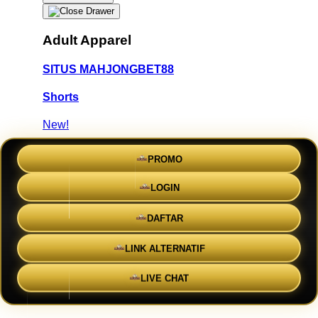
Adult Apparel
SITUS MAHJONGBET88
Shorts
New!
Hoodies
PROMO
Long Sleeve SITUS MAHJONGBET88
LOGIN
Crewneck Sweatshirts
DAFTAR
Tank Tops
LINK ALTERNATIF
Baseball SITUS MAHJONGBET88
LIVE CHAT
Kids Apparel