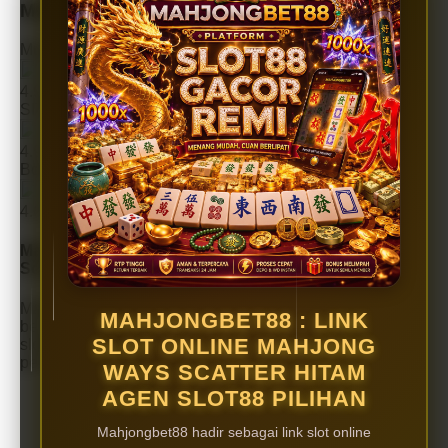
MARKET SITUS MAHJONGBET88
Murah!
4.9 out of 5
SITUS MAHJONGBET88
4.9 out of 5
Bonus Terbesar
4.6 out of 5
Mahjongbet88 : Link Slot Online Mahjong Ways
Scatter Hitam Agen Slot88 Pilihan
Mahjongbet88 hadir sebagai link slot online favorit untuk
MAHJONGBET88 : LINK
bermain Mahjong Ways dengan scatter hitam! agen
SLOT ONLINE MAHJONG
slot88 pilihan yang mudah menang & memberikan
pelayanan tanggap.
WAYS SCATTER HITAM
AGEN SLOT88 PILIHAN
Mahjongbet88 hadir sebagai link slot online