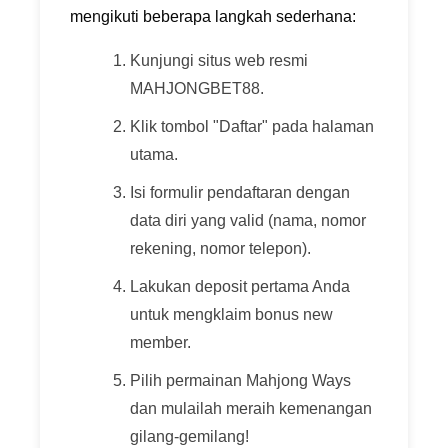
mengikuti beberapa langkah sederhana:
Kunjungi situs web resmi
MAHJONGBET88.
Klik tombol "Daftar" pada halaman
utama.
Isi formulir pendaftaran dengan
data diri yang valid (nama, nomor
rekening, nomor telepon).
Lakukan deposit pertama Anda
untuk mengklaim bonus new
member.
Pilih permainan Mahjong Ways
dan mulailah meraih kemenangan
gilang-gemilang!