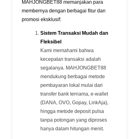
MAHJONGBET88 memanjakan para
membernya dengan berbagai fitur dan
promosi eksklusif:
Sistem Transaksi Mudah dan
Fleksibel
Kami memahami bahwa
kecepatan transaksi adalah
segalanya. MAHJONGBET88
mendukung berbagai metode
pembayaran lokal mulai dari
transfer bank ternama, e-wallet
(DANA, OVO, Gopay, LinkAja),
hingga metode deposit pulsa
tanpa potongan yang diproses
hanya dalam hitungan menit.