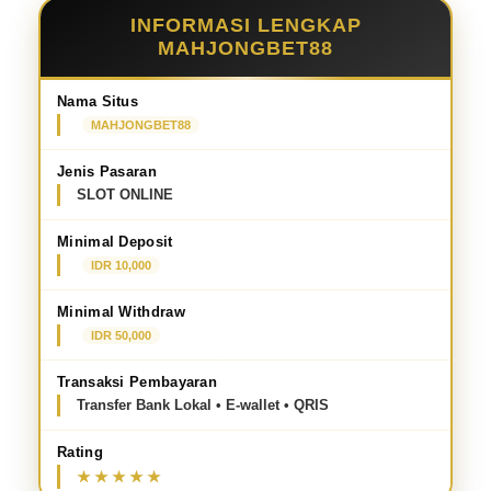
INFORMASI LENGKAP
MAHJONGBET88
Nama Situs
MAHJONGBET88
Jenis Pasaran
SLOT ONLINE
Minimal Deposit
IDR 10,000
Minimal Withdraw
IDR 50,000
Transaksi Pembayaran
Transfer Bank Lokal • E-wallet • QRIS
Rating