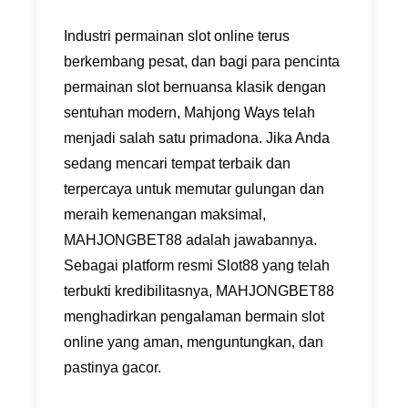
Industri permainan slot online terus
berkembang pesat, dan bagi para pencinta
permainan slot bernuansa klasik dengan
sentuhan modern, Mahjong Ways telah
menjadi salah satu primadona. Jika Anda
sedang mencari tempat terbaik dan
terpercaya untuk memutar gulungan dan
meraih kemenangan maksimal,
MAHJONGBET88 adalah jawabannya.
Sebagai platform resmi Slot88 yang telah
terbukti kredibilitasnya, MAHJONGBET88
menghadirkan pengalaman bermain slot
online yang aman, menguntungkan, dan
pastinya gacor.