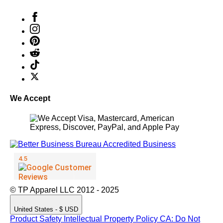
We Accept
© TP Apparel LLC 2012 - 2025
United States - $ USD
Product Safety
Intellectual Property Policy
CA: Do Not