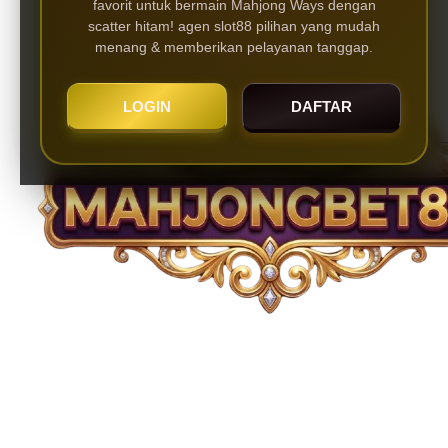
favorit untuk bermain Mahjong Ways dengan
scatter hitam! agen slot88 pilihan yang mudah
menang & memberikan pelayanan tanggap.
LOGIN
DAFTAR