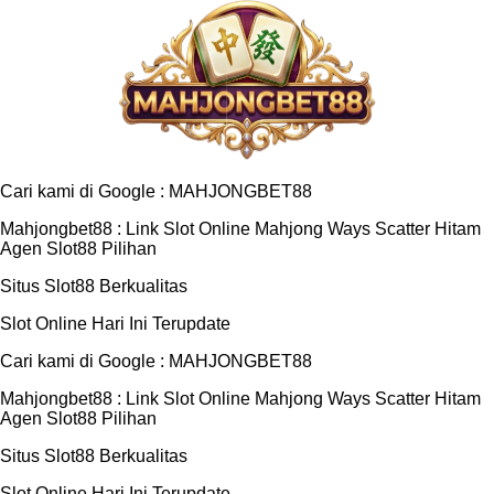
Cari kami di Google : MAHJONGBET88
Mahjongbet88 : Link Slot Online Mahjong Ways Scatter Hitam
Agen Slot88 Pilihan
Situs Slot88 Berkualitas
Slot Online Hari Ini Terupdate
Cari kami di Google : MAHJONGBET88
Mahjongbet88 : Link Slot Online Mahjong Ways Scatter Hitam
Agen Slot88 Pilihan
Situs Slot88 Berkualitas
Slot Online Hari Ini Terupdate