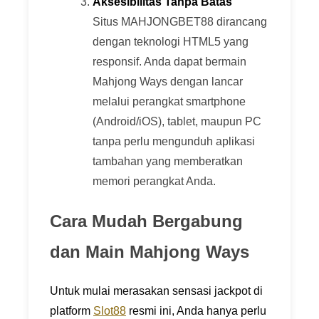
Aksesibilitas Tanpa Batas
Situs MAHJONGBET88 dirancang
dengan teknologi HTML5 yang
responsif. Anda dapat bermain
Mahjong Ways dengan lancar
melalui perangkat smartphone
(Android/iOS), tablet, maupun PC
tanpa perlu mengunduh aplikasi
tambahan yang memberatkan
memori perangkat Anda.
Cara Mudah Bergabung
dan Main Mahjong Ways
Untuk mulai merasakan sensasi jackpot di
platform
Slot88
resmi ini, Anda hanya perlu