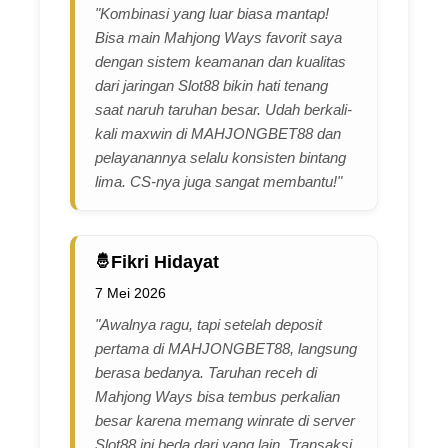
"Kombinasi yang luar biasa mantap!
Bisa main Mahjong Ways favorit saya
dengan sistem keamanan dan kualitas
dari jaringan Slot88 bikin hati tenang
saat naruh taruhan besar. Udah berkali-
kali maxwin di MAHJONGBET88 dan
pelayanannya selalu konsisten bintang
lima. CS-nya juga sangat membantu!"
Fikri Hidayat
7 Mei 2026
"Awalnya ragu, tapi setelah deposit
pertama di MAHJONGBET88, langsung
berasa bedanya. Taruhan receh di
Mahjong Ways bisa tembus perkalian
besar karena memang winrate di server
Slot88 ini beda dari yang lain. Transaksi