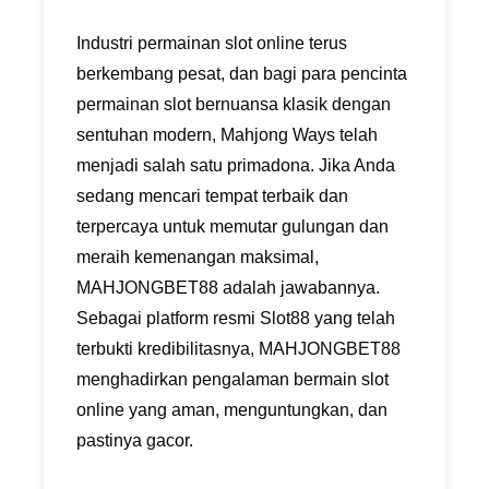
Industri permainan slot online terus
berkembang pesat, dan bagi para pencinta
permainan slot bernuansa klasik dengan
sentuhan modern, Mahjong Ways telah
menjadi salah satu primadona. Jika Anda
sedang mencari tempat terbaik dan
terpercaya untuk memutar gulungan dan
meraih kemenangan maksimal,
MAHJONGBET88 adalah jawabannya.
Sebagai platform resmi Slot88 yang telah
terbukti kredibilitasnya, MAHJONGBET88
menghadirkan pengalaman bermain slot
online yang aman, menguntungkan, dan
pastinya gacor.