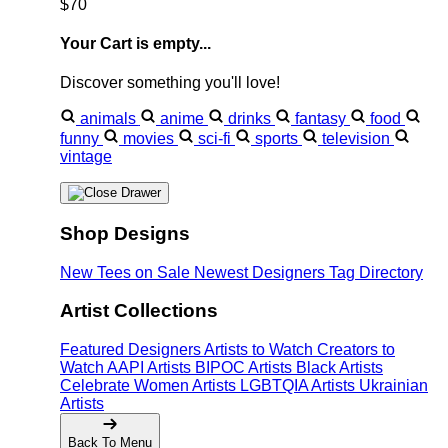
$70
Your Cart is empty...
Discover something you'll love!
animals
anime
drinks
fantasy
food
funny
movies
sci-fi
sports
television
vintage
Shop Designs
New Tees on Sale
Newest Designers
Tag Directory
Artist Collections
Featured Designers
Artists to Watch
Creators to
Watch
AAPI Artists
BIPOC Artists
Black Artists
Celebrate Women Artists
LGBTQIA Artists
Ukrainian
Artists
Back To Menu