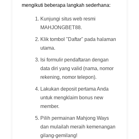
mengikuti beberapa langkah sederhana:
Kunjungi situs web resmi
MAHJONGBET88.
Klik tombol "Daftar" pada halaman
utama.
Isi formulir pendaftaran dengan
data diri yang valid (nama, nomor
rekening, nomor telepon).
Lakukan deposit pertama Anda
untuk mengklaim bonus new
member.
Pilih permainan Mahjong Ways
dan mulailah meraih kemenangan
gilang-gemilang!