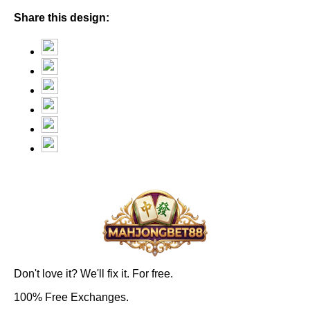
Share this design:
Don't love it? We'll fix it. For free.
100% Free Exchanges.