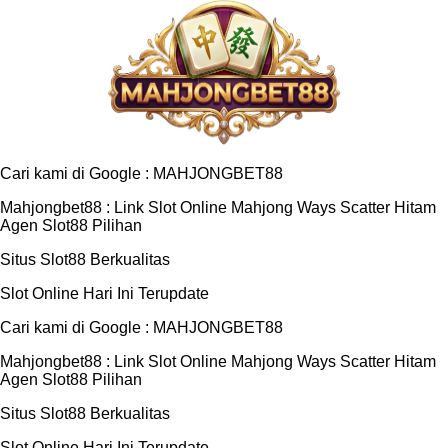
Cari kami di Google : MAHJONGBET88
Mahjongbet88 : Link Slot Online Mahjong Ways Scatter Hitam
Agen Slot88 Pilihan
Situs Slot88 Berkualitas
Slot Online Hari Ini Terupdate
Cari kami di Google : MAHJONGBET88
Mahjongbet88 : Link Slot Online Mahjong Ways Scatter Hitam
Agen Slot88 Pilihan
Situs Slot88 Berkualitas
Slot Online Hari Ini Terupdate