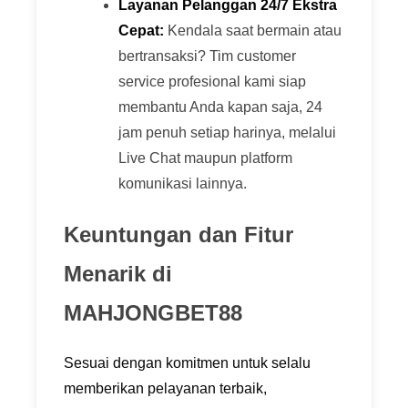
Layanan Pelanggan 24/7 Ekstra
Cepat:
Kendala saat bermain atau
bertransaksi? Tim customer
service profesional kami siap
membantu Anda kapan saja, 24
jam penuh setiap harinya, melalui
Live Chat maupun platform
komunikasi lainnya.
Keuntungan dan Fitur
Menarik di
MAHJONGBET88
Sesuai dengan komitmen untuk selalu
memberikan pelayanan terbaik,