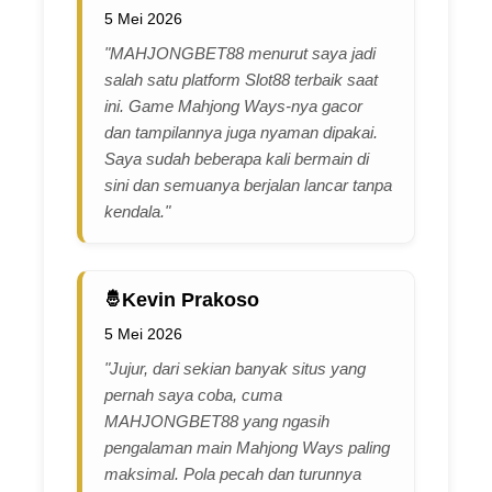
5 Mei 2026
"MAHJONGBET88 menurut saya jadi
salah satu platform Slot88 terbaik saat
ini. Game Mahjong Ways-nya gacor
dan tampilannya juga nyaman dipakai.
Saya sudah beberapa kali bermain di
sini dan semuanya berjalan lancar tanpa
kendala."
Kevin Prakoso
5 Mei 2026
"Jujur, dari sekian banyak situs yang
pernah saya coba, cuma
MAHJONGBET88 yang ngasih
pengalaman main Mahjong Ways paling
maksimal. Pola pecah dan turunnya