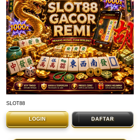
SLOT88
LOGIN
DAFTAR