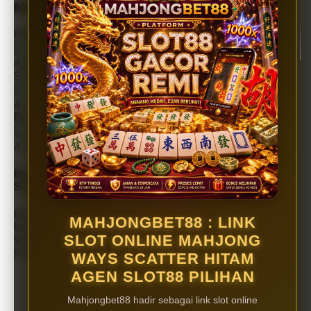
MARKET SITUS MAHJONGBET88
Murah!
4.9 out of 5
SITUS MAHJONGBET88
4.9 out of 5
Bonus Terbesar
4.6 out of 5
Mahjongbet88 : Link Slot Online Mahjong Ways
Scatter Hitam Agen Slot88 Pilihan
Mahjongbet88 hadir sebagai link slot online favorit untuk
MAHJONGBET88 : LINK
bermain Mahjong Ways dengan scatter hitam! agen
SLOT ONLINE MAHJONG
slot88 pilihan yang mudah menang & memberikan
pelayanan tanggap.
WAYS SCATTER HITAM
AGEN SLOT88 PILIHAN
Mahjongbet88 hadir sebagai link slot online