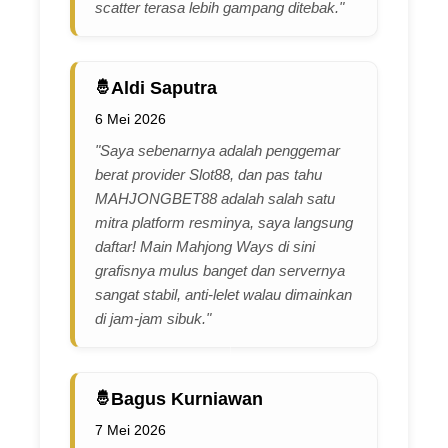
scatter terasa lebih gampang ditebak."
Aldi Saputra
6 Mei 2026
"Saya sebenarnya adalah penggemar
berat provider Slot88, dan pas tahu
MAHJONGBET88 adalah salah satu
mitra platform resminya, saya langsung
daftar! Main Mahjong Ways di sini
grafisnya mulus banget dan servernya
sangat stabil, anti-lelet walau dimainkan
di jam-jam sibuk."
Bagus Kurniawan
7 Mei 2026