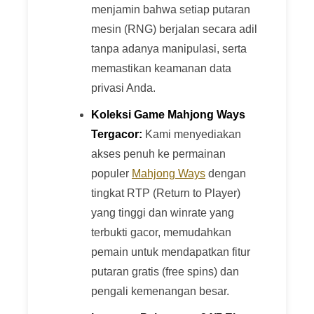
menjamin bahwa setiap putaran
mesin (RNG) berjalan secara adil
tanpa adanya manipulasi, serta
memastikan keamanan data
privasi Anda.
Koleksi Game Mahjong Ways
Tergacor:
Kami menyediakan
akses penuh ke permainan
populer
Mahjong Ways
dengan
tingkat RTP (Return to Player)
yang tinggi dan winrate yang
terbukti gacor, memudahkan
pemain untuk mendapatkan fitur
putaran gratis (free spins) dan
pengali kemenangan besar.