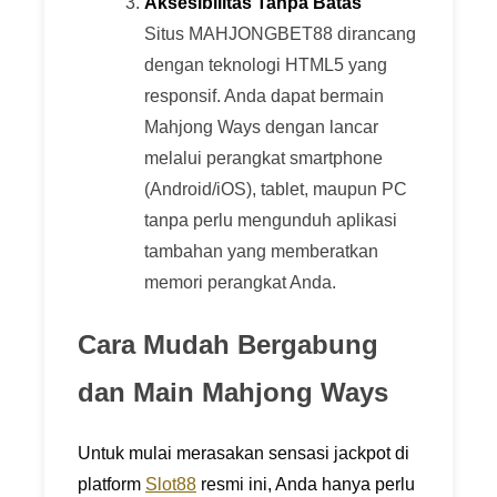
Aksesibilitas Tanpa Batas
Situs MAHJONGBET88 dirancang
dengan teknologi HTML5 yang
responsif. Anda dapat bermain
Mahjong Ways dengan lancar
melalui perangkat smartphone
(Android/iOS), tablet, maupun PC
tanpa perlu mengunduh aplikasi
tambahan yang memberatkan
memori perangkat Anda.
Cara Mudah Bergabung
dan Main Mahjong Ways
Untuk mulai merasakan sensasi jackpot di
platform
Slot88
resmi ini, Anda hanya perlu