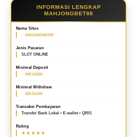
INFORMASI LENGKAP
MAHJONGBET88
Nama Situs
MAHJONGBET88
Jenis Pasaran
SLOT ONLINE
Minimal Deposit
IDR 10,000
Minimal Withdraw
IDR 50,000
Transaksi Pembayaran
Transfer Bank Lokal • E-wallet • QRIS
Rating