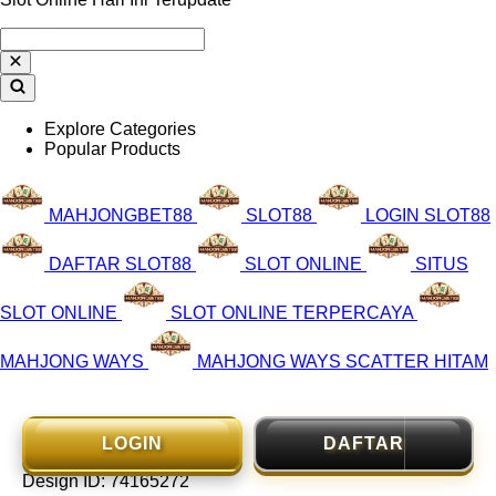
Explore Categories
Popular Products
MAHJONGBET88
SLOT88
LOGIN SLOT88
DAFTAR SLOT88
SLOT ONLINE
SITUS
SLOT ONLINE
SLOT ONLINE TERPERCAYA
MAHJONG WAYS
MAHJONG WAYS SCATTER HITAM
LOGIN
DAFTAR
Design ID: 74165272