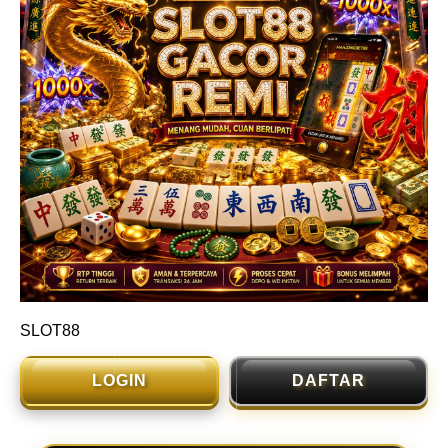
SLOT88
LOGIN
DAFTAR