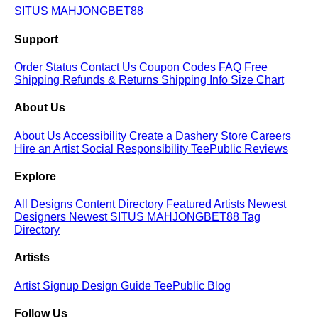
SITUS MAHJONGBET88
Support
Order Status
Contact Us
Coupon Codes
FAQ
Free
Shipping
Refunds & Returns
Shipping Info
Size Chart
About Us
About Us
Accessibility
Create a Dashery Store
Careers
Hire an Artist
Social Responsibility
TeePublic Reviews
Explore
All Designs
Content Directory
Featured Artists
Newest
Designers
Newest SITUS MAHJONGBET88
Tag
Directory
Artists
Artist Signup
Design Guide
TeePublic Blog
Follow Us