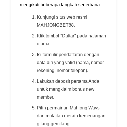
mengikuti beberapa langkah sederhana:
Kunjungi situs web resmi
MAHJONGBET88.
Klik tombol "Daftar" pada halaman
utama.
Isi formulir pendaftaran dengan
data diri yang valid (nama, nomor
rekening, nomor telepon).
Lakukan deposit pertama Anda
untuk mengklaim bonus new
member.
Pilih permainan Mahjong Ways
dan mulailah meraih kemenangan
gilang-gemilang!