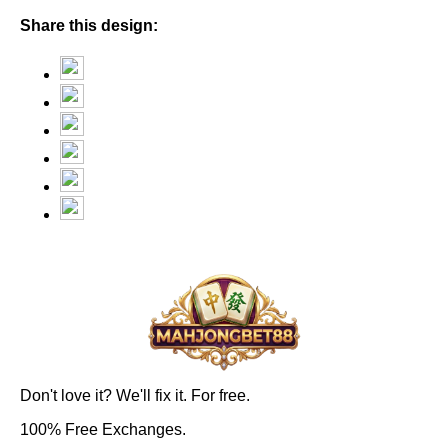
Share this design:
Don't love it? We'll fix it. For free.
100% Free Exchanges.