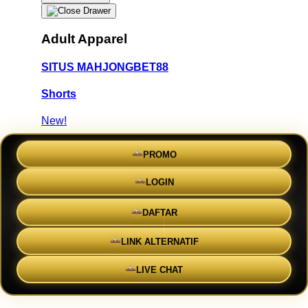
Adult Apparel
SITUS MAHJONGBET88
Shorts
New!
Hoodies
PROMO
Long Sleeve SITUS MAHJONGBET88
LOGIN
Crewneck Sweatshirts
DAFTAR
Tank Tops
LINK ALTERNATIF
Baseball SITUS MAHJONGBET88
LIVE CHAT
Kids Apparel