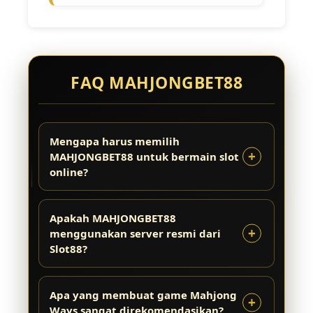
FAQ MAHJONGBET88
Mengapa harus memilih
MAHJONGBET88 untuk bermain slot
online?
Apakah MAHJONGBET88
menggunakan server resmi dari
Slot88?
Apa yang membuat game Mahjong
Ways sangat direkomendasikan?