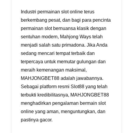
Industri permainan slot online terus
berkembang pesat, dan bagi para pencinta
permainan slot bernuansa klasik dengan
sentuhan modern, Mahjong Ways telah
menjadi salah satu primadona. Jika Anda
sedang mencari tempat terbaik dan
terpercaya untuk memutar gulungan dan
meraih kemenangan maksimal,
MAHJONGBET88 adalah jawabannya.
Sebagai platform resmi Slot88 yang telah
terbukti kredibilitasnya, MAHJONGBET88
menghadirkan pengalaman bermain slot
online yang aman, menguntungkan, dan
pastinya gacor.