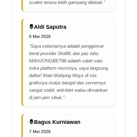
scatter terasa lebih gampang ditebak."
Aldi Saputra
6 Mei 2026
"Saya sebenarnya adalah penggemar
berat provider Slot88, dan pas tahu
MAHJONGBET88 adalah salah satu
mitra platform resminya, saya langsung
daftar! Main Mahjong Ways di sini
grafisnya mulus banget dan servernya
sangat stabil, anti-lelet walau dimainkan
di jam-jam sibuk."
Bagus Kurniawan
7 Mei 2026