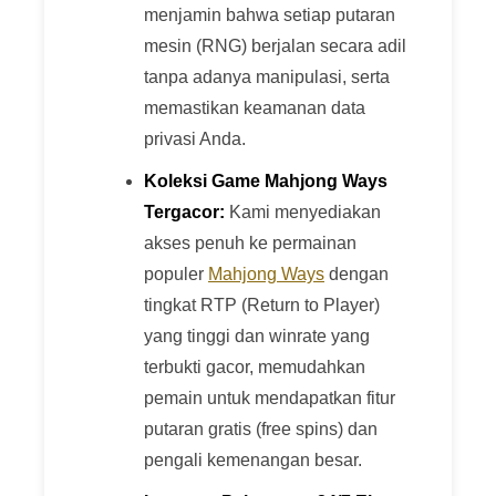
menjamin bahwa setiap putaran
mesin (RNG) berjalan secara adil
tanpa adanya manipulasi, serta
memastikan keamanan data
privasi Anda.
Koleksi Game Mahjong Ways
Tergacor:
Kami menyediakan
akses penuh ke permainan
populer
Mahjong Ways
dengan
tingkat RTP (Return to Player)
yang tinggi dan winrate yang
terbukti gacor, memudahkan
pemain untuk mendapatkan fitur
putaran gratis (free spins) dan
pengali kemenangan besar.