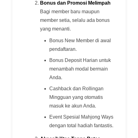
Bonus dan Promosi Melimpah
Bagi member baru maupun
member setia, selalu ada bonus
yang menanti.
Bonus New Member di awal
pendaftaran.
Bonus Deposit Harian untuk
menambah modal bermain
Anda.
Cashback dan Rollingan
Mingguan yang otomatis
masuk ke akun Anda.
Event Spesial Mahjong Ways
dengan total hadiah fantastis.