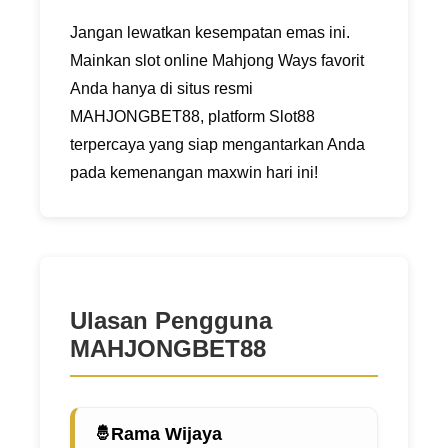
Jangan lewatkan kesempatan emas ini.
Mainkan slot online Mahjong Ways favorit
Anda hanya di situs resmi
MAHJONGBET88, platform Slot88
terpercaya yang siap mengantarkan Anda
pada kemenangan maxwin hari ini!
Ulasan Pengguna
MAHJONGBET88
Rama Wijaya