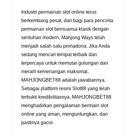
Industri permainan slot online terus
berkembang pesat, dan bagi para pencinta
permainan slot bernuansa klasik dengan
sentuhan modern, Mahjong Ways telah
menjadi salah satu primadona. Jika Anda
sedang mencari tempat terbaik dan
terpercaya untuk memutar gulungan dan
meraih kemenangan maksimal,
MAHJONGBET88 adalah jawabannya.
Sebagai platform resmi Slot88 yang telah
terbukti kredibilitasnya, MAHJONGBET88
menghadirkan pengalaman bermain slot
online yang aman, menguntungkan, dan
pastinya gacor.