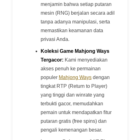
menjamin bahwa setiap putaran
mesin (RNG) berjalan secara adil
tanpa adanya manipulasi, serta
memastikan keamanan data
privasi Anda.
Koleksi Game Mahjong Ways
Tergacor:
Kami menyediakan
akses penuh ke permainan
populer
Mahjong Ways
dengan
tingkat RTP (Return to Player)
yang tinggi dan winrate yang
terbukti gacor, memudahkan
pemain untuk mendapatkan fitur
putaran gratis (free spins) dan
pengali kemenangan besar.