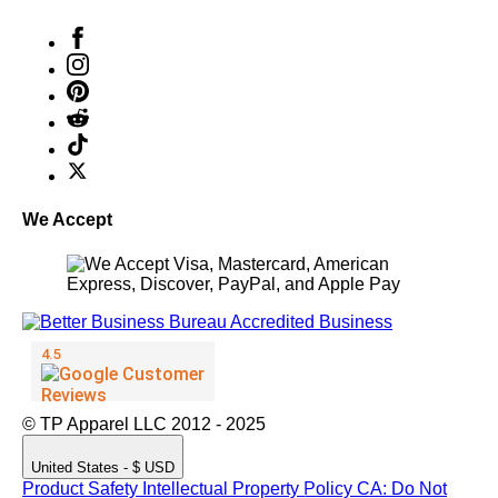
We Accept
© TP Apparel LLC 2012 - 2025
United States - $ USD
Product Safety
Intellectual Property Policy
CA: Do Not