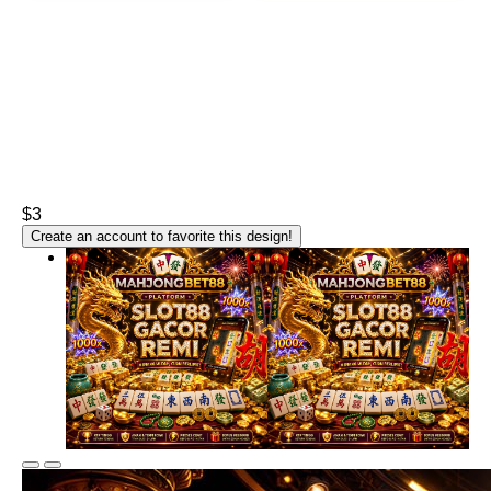
Mahjongbet88 : Link Slot
Online Mahjong Ways
Scatter Hitam Agen Slot88
Pilihan
$3
IDR 5.000
Create an account to favorite this design!