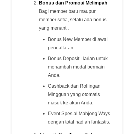
Bonus dan Promosi Melimpah
Bagi member baru maupun
member setia, selalu ada bonus
yang menanti.
Bonus New Member di awal
pendaftaran.
Bonus Deposit Harian untuk
menambah modal bermain
Anda.
Cashback dan Rollingan
Mingguan yang otomatis
masuk ke akun Anda.
Event Spesial Mahjong Ways
dengan total hadiah fantastis.