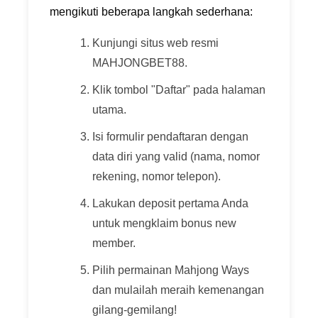
mengikuti beberapa langkah sederhana:
Kunjungi situs web resmi
MAHJONGBET88.
Klik tombol "Daftar" pada halaman
utama.
Isi formulir pendaftaran dengan
data diri yang valid (nama, nomor
rekening, nomor telepon).
Lakukan deposit pertama Anda
untuk mengklaim bonus new
member.
Pilih permainan Mahjong Ways
dan mulailah meraih kemenangan
gilang-gemilang!