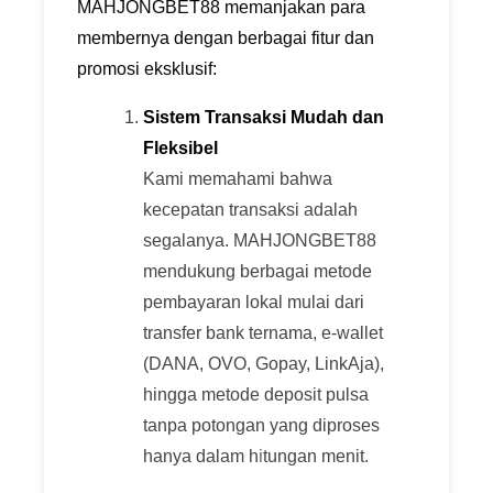
MAHJONGBET88 memanjakan para
membernya dengan berbagai fitur dan
promosi eksklusif:
Sistem Transaksi Mudah dan
Fleksibel
Kami memahami bahwa
kecepatan transaksi adalah
segalanya. MAHJONGBET88
mendukung berbagai metode
pembayaran lokal mulai dari
transfer bank ternama, e-wallet
(DANA, OVO, Gopay, LinkAja),
hingga metode deposit pulsa
tanpa potongan yang diproses
hanya dalam hitungan menit.