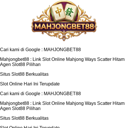
Cari kami di Google : MAHJONGBET88
Mahjongbet88 : Link Slot Online Mahjong Ways Scatter Hitam
Agen Slot88 Pilihan
Situs Slot88 Berkualitas
Slot Online Hari Ini Terupdate
Cari kami di Google : MAHJONGBET88
Mahjongbet88 : Link Slot Online Mahjong Ways Scatter Hitam
Agen Slot88 Pilihan
Situs Slot88 Berkualitas
Slot Online Hari Ini Terupdate