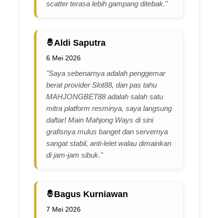
scatter terasa lebih gampang ditebak."
Aldi Saputra
6 Mei 2026
"Saya sebenarnya adalah penggemar
berat provider Slot88, dan pas tahu
MAHJONGBET88 adalah salah satu
mitra platform resminya, saya langsung
daftar! Main Mahjong Ways di sini
grafisnya mulus banget dan servernya
sangat stabil, anti-lelet walau dimainkan
di jam-jam sibuk."
Bagus Kurniawan
7 Mei 2026