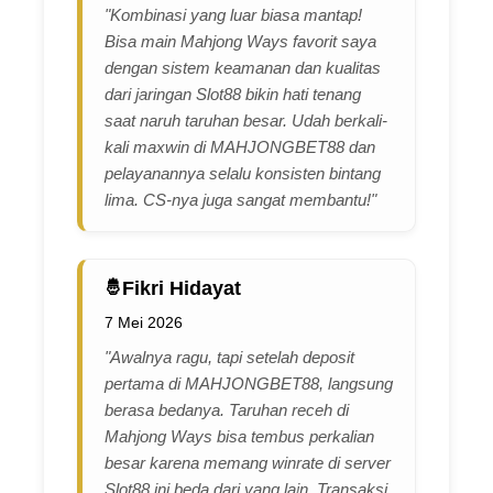
"Kombinasi yang luar biasa mantap!
Bisa main Mahjong Ways favorit saya
dengan sistem keamanan dan kualitas
dari jaringan Slot88 bikin hati tenang
saat naruh taruhan besar. Udah berkali-
kali maxwin di MAHJONGBET88 dan
pelayanannya selalu konsisten bintang
lima. CS-nya juga sangat membantu!"
Fikri Hidayat
7 Mei 2026
"Awalnya ragu, tapi setelah deposit
pertama di MAHJONGBET88, langsung
berasa bedanya. Taruhan receh di
Mahjong Ways bisa tembus perkalian
besar karena memang winrate di server
Slot88 ini beda dari yang lain. Transaksi