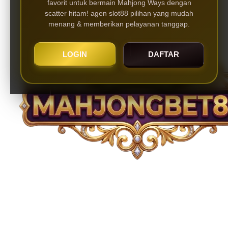
favorit untuk bermain Mahjong Ways dengan
scatter hitam! agen slot88 pilihan yang mudah
menang & memberikan pelayanan tanggap.
LOGIN
DAFTAR