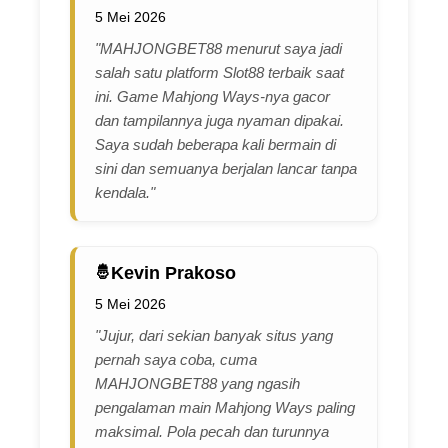
5 Mei 2026
"MAHJONGBET88 menurut saya jadi
salah satu platform Slot88 terbaik saat
ini. Game Mahjong Ways-nya gacor
dan tampilannya juga nyaman dipakai.
Saya sudah beberapa kali bermain di
sini dan semuanya berjalan lancar tanpa
kendala."
Kevin Prakoso
5 Mei 2026
"Jujur, dari sekian banyak situs yang
pernah saya coba, cuma
MAHJONGBET88 yang ngasih
pengalaman main Mahjong Ways paling
maksimal. Pola pecah dan turunnya