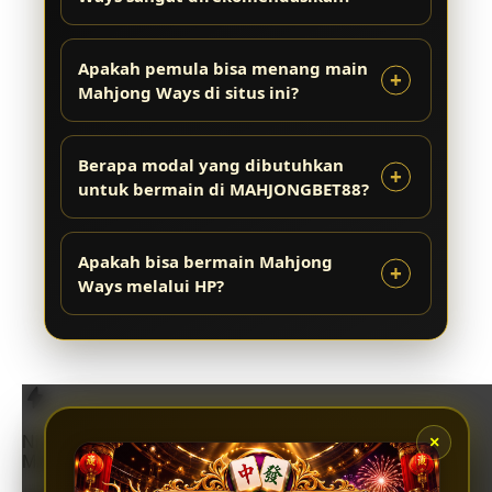
Apakah pemula bisa menang main
Mahjong Ways di situs ini?
Berapa modal yang dibutuhkan
untuk bermain di MAHJONGBET88?
Apakah bisa bermain Mahjong
Ways melalui HP?
Nikmati
Bonus Deposit 5%
Bagi Pemain Setia
×
MAHJONGBET88!