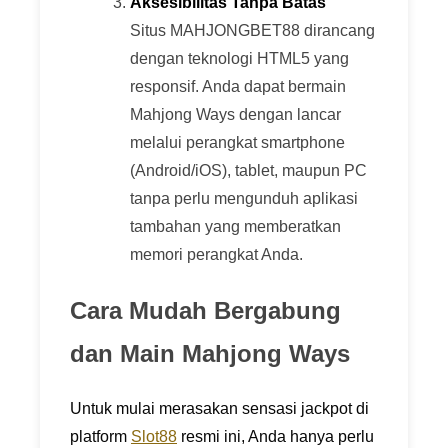
Aksesibilitas Tanpa Batas
Situs MAHJONGBET88 dirancang
dengan teknologi HTML5 yang
responsif. Anda dapat bermain
Mahjong Ways dengan lancar
melalui perangkat smartphone
(Android/iOS), tablet, maupun PC
tanpa perlu mengunduh aplikasi
tambahan yang memberatkan
memori perangkat Anda.
Cara Mudah Bergabung
dan Main Mahjong Ways
Untuk mulai merasakan sensasi jackpot di
platform
Slot88
resmi ini, Anda hanya perlu