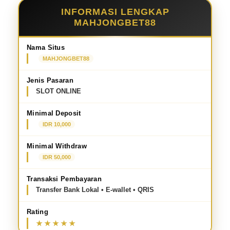
INFORMASI LENGKAP
MAHJONGBET88
Nama Situs
MAHJONGBET88
Jenis Pasaran
SLOT ONLINE
Minimal Deposit
IDR 10,000
Minimal Withdraw
IDR 50,000
Transaksi Pembayaran
Transfer Bank Lokal • E-wallet • QRIS
Rating