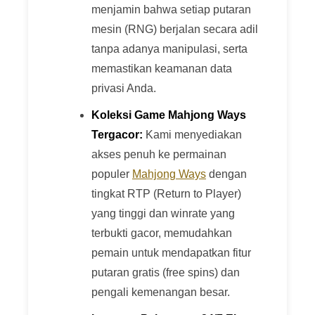
menjamin bahwa setiap putaran
mesin (RNG) berjalan secara adil
tanpa adanya manipulasi, serta
memastikan keamanan data
privasi Anda.
Koleksi Game Mahjong Ways
Tergacor:
Kami menyediakan
akses penuh ke permainan
populer
Mahjong Ways
dengan
tingkat RTP (Return to Player)
yang tinggi dan winrate yang
terbukti gacor, memudahkan
pemain untuk mendapatkan fitur
putaran gratis (free spins) dan
pengali kemenangan besar.