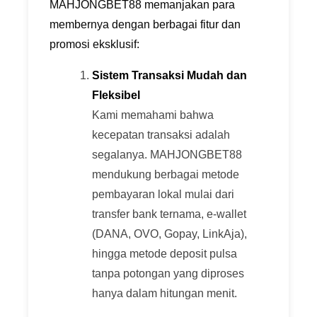
MAHJONGBET88 memanjakan para
membernya dengan berbagai fitur dan
promosi eksklusif:
Sistem Transaksi Mudah dan
Fleksibel
Kami memahami bahwa
kecepatan transaksi adalah
segalanya. MAHJONGBET88
mendukung berbagai metode
pembayaran lokal mulai dari
transfer bank ternama, e-wallet
(DANA, OVO, Gopay, LinkAja),
hingga metode deposit pulsa
tanpa potongan yang diproses
hanya dalam hitungan menit.