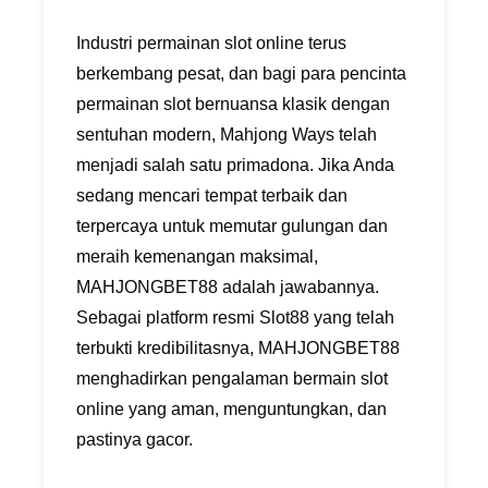
Industri permainan slot online terus
berkembang pesat, dan bagi para pencinta
permainan slot bernuansa klasik dengan
sentuhan modern, Mahjong Ways telah
menjadi salah satu primadona. Jika Anda
sedang mencari tempat terbaik dan
terpercaya untuk memutar gulungan dan
meraih kemenangan maksimal,
MAHJONGBET88 adalah jawabannya.
Sebagai platform resmi Slot88 yang telah
terbukti kredibilitasnya, MAHJONGBET88
menghadirkan pengalaman bermain slot
online yang aman, menguntungkan, dan
pastinya gacor.