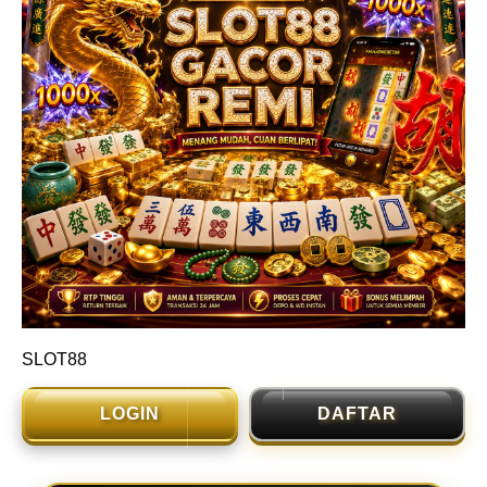
SLOT88
LOGIN
DAFTAR