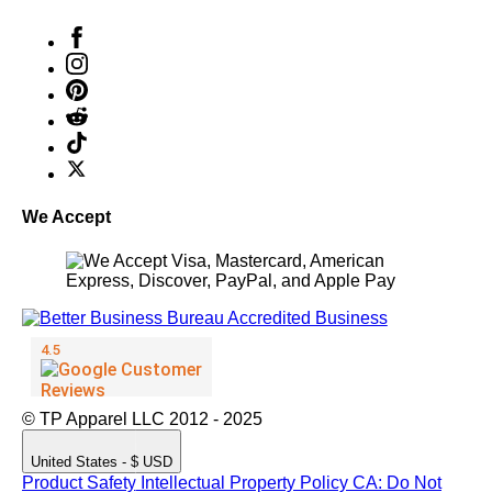
We Accept
© TP Apparel LLC 2012 - 2025
United States - $ USD
Product Safety
Intellectual Property Policy
CA: Do Not