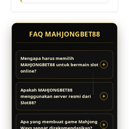
FAQ MAHJONGBET88
Mengapa harus memilih
MAHJONGBET88 untuk bermain slot
online?
Apakah MAHJONGBET88
menggunakan server resmi dari
Slot88?
Apa yang membuat game Mahjong
Ways sangat direkomendasikan?