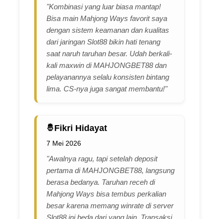
"Kombinasi yang luar biasa mantap!
Bisa main Mahjong Ways favorit saya
dengan sistem keamanan dan kualitas
dari jaringan Slot88 bikin hati tenang
saat naruh taruhan besar. Udah berkali-
kali maxwin di MAHJONGBET88 dan
pelayanannya selalu konsisten bintang
lima. CS-nya juga sangat membantu!"
Fikri Hidayat
7 Mei 2026
"Awalnya ragu, tapi setelah deposit
pertama di MAHJONGBET88, langsung
berasa bedanya. Taruhan receh di
Mahjong Ways bisa tembus perkalian
besar karena memang winrate di server
Slot88 ini beda dari yang lain. Transaksi