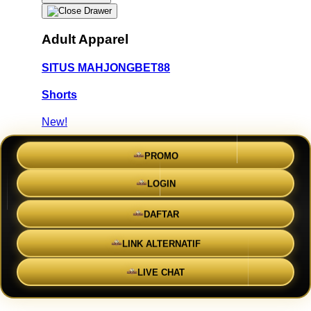
Adult Apparel
SITUS MAHJONGBET88
Shorts
New!
Hoodies
PROMO
Long Sleeve SITUS MAHJONGBET88
LOGIN
Crewneck Sweatshirts
DAFTAR
Tank Tops
LINK ALTERNATIF
Baseball SITUS MAHJONGBET88
LIVE CHAT
Kids Apparel