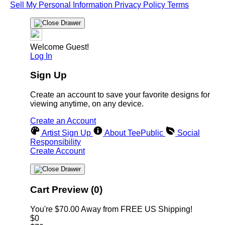
Sell My Personal Information
Privacy Policy
Terms
Welcome Guest!
Log In
Sign Up
Create an account to save your favorite designs for
viewing anytime, on any device.
Create an Account
Artist Sign Up
About TeePublic
Social
Responsibility
Create Account
Cart Preview (0)
You're
$70.00
Away from
FREE US Shipping!
$0