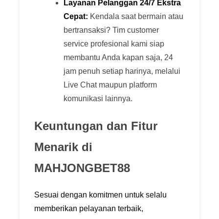
Layanan Pelanggan 24/7 Ekstra
Cepat:
Kendala saat bermain atau
bertransaksi? Tim customer
service profesional kami siap
membantu Anda kapan saja, 24
jam penuh setiap harinya, melalui
Live Chat maupun platform
komunikasi lainnya.
Keuntungan dan Fitur
Menarik di
MAHJONGBET88
Sesuai dengan komitmen untuk selalu
memberikan pelayanan terbaik,