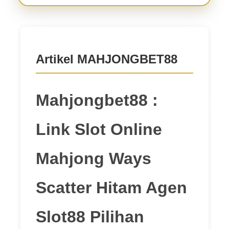
Artikel MAHJONGBET88
Mahjongbet88 :
Link Slot Online
Mahjong Ways
Scatter Hitam Agen
Slot88 Pilihan