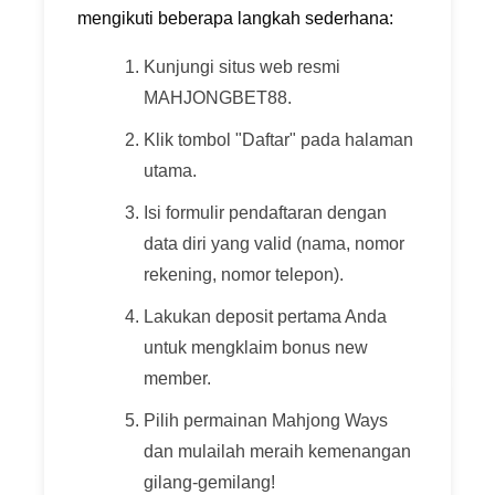
mengikuti beberapa langkah sederhana:
Kunjungi situs web resmi
MAHJONGBET88.
Klik tombol "Daftar" pada halaman
utama.
Isi formulir pendaftaran dengan
data diri yang valid (nama, nomor
rekening, nomor telepon).
Lakukan deposit pertama Anda
untuk mengklaim bonus new
member.
Pilih permainan Mahjong Ways
dan mulailah meraih kemenangan
gilang-gemilang!