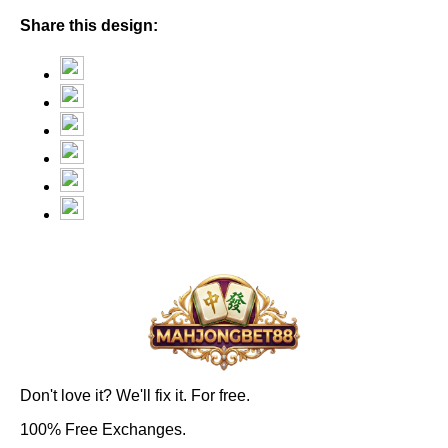
Share this design:
Don't love it? We'll fix it. For free.
100% Free Exchanges.