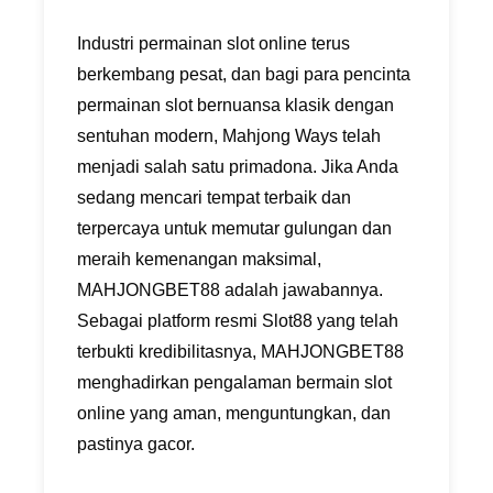
Industri permainan slot online terus
berkembang pesat, dan bagi para pencinta
permainan slot bernuansa klasik dengan
sentuhan modern, Mahjong Ways telah
menjadi salah satu primadona. Jika Anda
sedang mencari tempat terbaik dan
terpercaya untuk memutar gulungan dan
meraih kemenangan maksimal,
MAHJONGBET88 adalah jawabannya.
Sebagai platform resmi Slot88 yang telah
terbukti kredibilitasnya, MAHJONGBET88
menghadirkan pengalaman bermain slot
online yang aman, menguntungkan, dan
pastinya gacor.