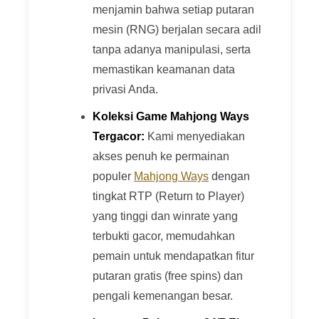
menjamin bahwa setiap putaran
mesin (RNG) berjalan secara adil
tanpa adanya manipulasi, serta
memastikan keamanan data
privasi Anda.
Koleksi Game Mahjong Ways
Tergacor:
Kami menyediakan
akses penuh ke permainan
populer
Mahjong Ways
dengan
tingkat RTP (Return to Player)
yang tinggi dan winrate yang
terbukti gacor, memudahkan
pemain untuk mendapatkan fitur
putaran gratis (free spins) dan
pengali kemenangan besar.