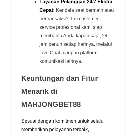
Layanan Pelanggan 24/7 Ekstra
Cepat:
Kendala saat bermain atau
bertransaksi? Tim customer
service profesional kami siap
membantu Anda kapan saja, 24
jam penuh setiap harinya, melalui
Live Chat maupun platform
komunikasi lainnya.
Keuntungan dan Fitur
Menarik di
MAHJONGBET88
Sesuai dengan komitmen untuk selalu
memberikan pelayanan terbaik,