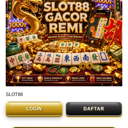
SLOT88
LOGIN
DAFTAR