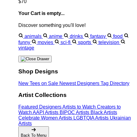
$70
Your Cart is empty...
Discover something you'll love!
animals
anime
drinks
fantasy
food
funny
movies
sci-fi
sports
television
vintage
Shop Designs
New Tees on Sale
Newest Designers
Tag Directory
Artist Collections
Featured Designers
Artists to Watch
Creators to
Watch
AAPI Artists
BIPOC Artists
Black Artists
Celebrate Women Artists
LGBTQIA Artists
Ukrainian
Artists
Back To Menu