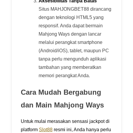
Aksesibilitas Tanpa Batas
Situs MAHJONGBET88 dirancang
dengan teknologi HTML5 yang
responsif. Anda dapat bermain
Mahjong Ways dengan lancar
melalui perangkat smartphone
(Android/iOS), tablet, maupun PC
tanpa perlu mengunduh aplikasi
tambahan yang memberatkan
memori perangkat Anda.
Cara Mudah Bergabung
dan Main Mahjong Ways
Untuk mulai merasakan sensasi jackpot di
platform
Slot88
resmi ini, Anda hanya perlu