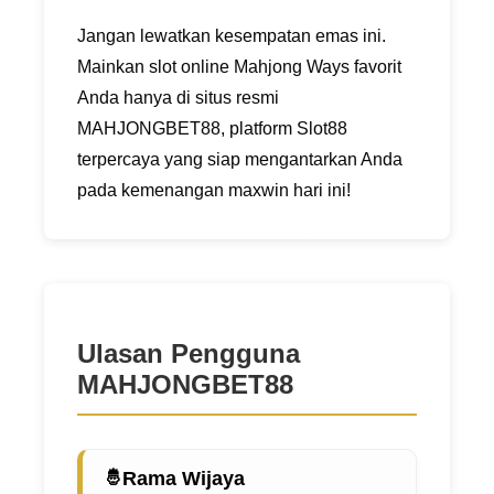
Jangan lewatkan kesempatan emas ini.
Mainkan slot online Mahjong Ways favorit
Anda hanya di situs resmi
MAHJONGBET88, platform Slot88
terpercaya yang siap mengantarkan Anda
pada kemenangan maxwin hari ini!
Ulasan Pengguna
MAHJONGBET88
Rama Wijaya