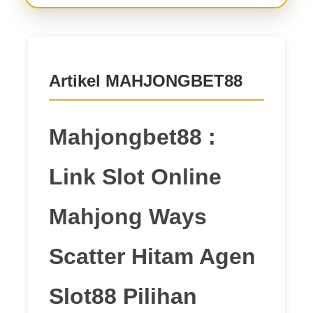
Artikel MAHJONGBET88
Mahjongbet88 :
Link Slot Online
Mahjong Ways
Scatter Hitam Agen
Slot88 Pilihan