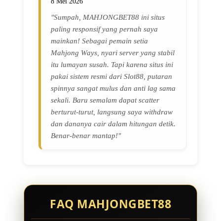
8 Mei 2026
"Sumpah, MAHJONGBET88 ini situs
paling responsif yang pernah saya
mainkan! Sebagai pemain setia
Mahjong Ways, nyari server yang stabil
itu lumayan susah. Tapi karena situs ini
pakai sistem resmi dari Slot88, putaran
spinnya sangat mulus dan anti lag sama
sekali. Baru semalam dapat scatter
berturut-turut, langsung saya withdraw
dan dananya cair dalam hitungan detik.
Benar-benar mantap!"
FAQ MAHJONGBET88