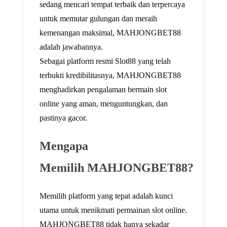
sedang mencari tempat terbaik dan terpercaya
untuk memutar gulungan dan meraih
kemenangan maksimal, MAHJONGBET88
adalah jawabannya.
Sebagai platform resmi Slot88 yang telah
terbukti kredibilitasnya, MAHJONGBET88
menghadirkan pengalaman bermain slot
online yang aman, menguntungkan, dan
pastinya gacor.
Mengapa
Memilih MAHJONGBET88?
Memilih platform yang tepat adalah kunci
utama untuk menikmati permainan slot online.
MAHJONGBET88 tidak hanya sekadar