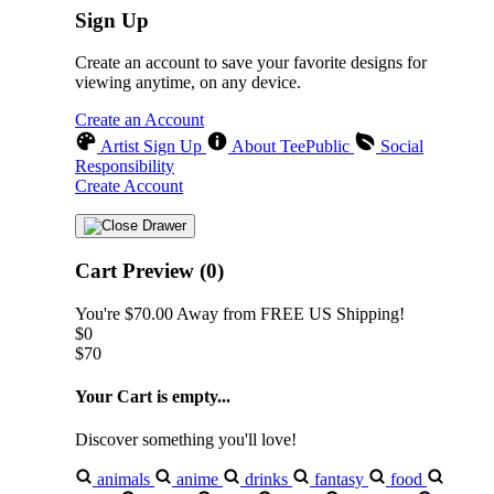
Sign Up
Create an account to save your favorite designs for
viewing anytime, on any device.
Create an Account
Artist Sign Up
About TeePublic
Social
Responsibility
Create Account
Cart Preview (0)
You're
$70.00
Away from
FREE US Shipping!
$0
$70
Your Cart is empty...
Discover something you'll love!
animals
anime
drinks
fantasy
food