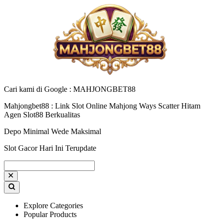
Cari kami di Google : MAHJONGBET88
Mahjongbet88 : Link Slot Online Mahjong Ways Scatter Hitam
Agen Slot88 Berkualitas
Depo Minimal Wede Maksimal
Slot Gacor Hari Ini Terupdate
Explore Categories
Popular Products