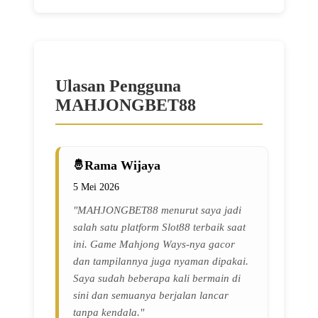
Ulasan Pengguna
MAHJONGBET88
Rama Wijaya
5 Mei 2026
"MAHJONGBET88 menurut saya jadi
salah satu platform Slot88 terbaik saat
ini. Game Mahjong Ways-nya gacor
dan tampilannya juga nyaman dipakai.
Saya sudah beberapa kali bermain di
sini dan semuanya berjalan lancar
tanpa kendala."