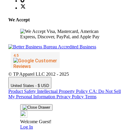
We Accept
© TP Apparel LLC 2012 - 2025
United States - $ USD
Product Safety
Intellectual Property Policy
CA: Do Not Sell
My Personal Information
Privacy Policy
Terms
Welcome Guest!
Log In