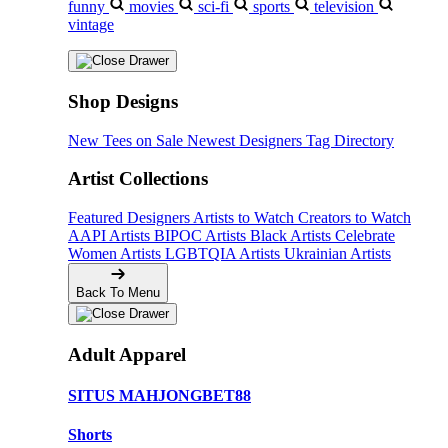
funny
movies
sci-fi
sports
television
vintage
Shop Designs
New Tees on Sale
Newest Designers
Tag Directory
Artist Collections
Featured Designers
Artists to Watch
Creators to Watch
AAPI Artists
BIPOC Artists
Black Artists
Celebrate
Women Artists
LGBTQIA Artists
Ukrainian Artists
Back To Menu
Adult Apparel
SITUS MAHJONGBET88
Shorts