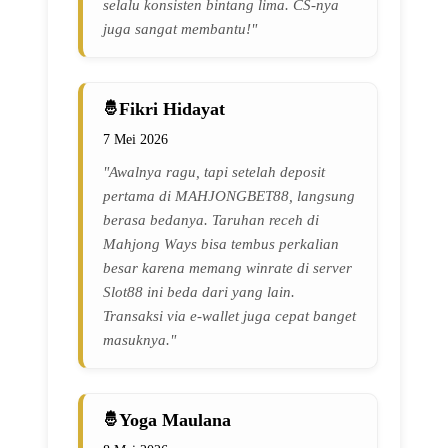
selalu konsisten bintang lima. CS-nya
juga sangat membantu!"
Fikri Hidayat
7 Mei 2026
"Awalnya ragu, tapi setelah deposit
pertama di MAHJONGBET88, langsung
berasa bedanya. Taruhan receh di
Mahjong Ways bisa tembus perkalian
besar karena memang winrate di server
Slot88 ini beda dari yang lain.
Transaksi via e-wallet juga cepat banget
masuknya."
Yoga Maulana