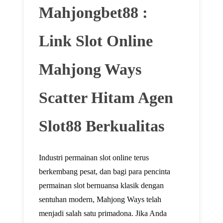
Mahjongbet88 :
Link Slot Online
Mahjong Ways
Scatter Hitam Agen
Slot88 Berkualitas
Industri permainan slot online terus
berkembang pesat, dan bagi para pencinta
permainan slot bernuansa klasik dengan
sentuhan modern, Mahjong Ways telah
menjadi salah satu primadona. Jika Anda