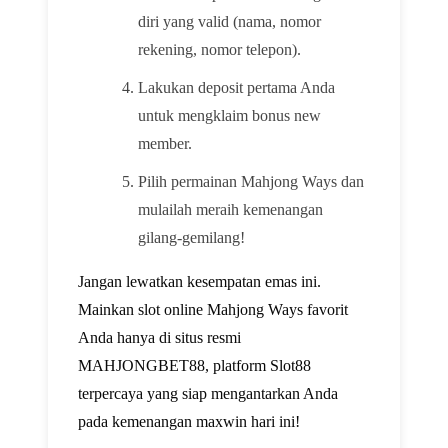
diri yang valid (nama, nomor
rekening, nomor telepon).
Lakukan deposit pertama Anda
untuk mengklaim bonus new
member.
Pilih permainan Mahjong Ways dan
mulailah meraih kemenangan
gilang-gemilang!
Jangan lewatkan kesempatan emas ini.
Mainkan slot online Mahjong Ways favorit
Anda hanya di situs resmi
MAHJONGBET88, platform Slot88
terpercaya yang siap mengantarkan Anda
pada kemenangan maxwin hari ini!