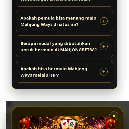
Apakah pemula bisa menang main
Mahjong Ways di situs ini?
Berapa modal yang dibutuhkan
untuk bermain di MAHJONGBET88?
Apakah bisa bermain Mahjong
Ways melalui HP?
Nikmati
Bonus Deposit 5%
Bagi Pemain Setia
×
MAHJONGBET88!