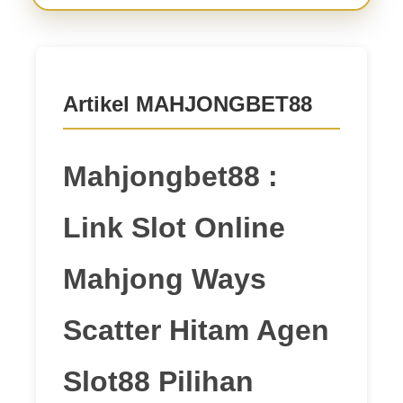
Artikel MAHJONGBET88
Mahjongbet88 :
Link Slot Online
Mahjong Ways
Scatter Hitam Agen
Slot88 Pilihan