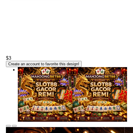
Mahjongbet88 : Link Slot
Online Mahjong Ways
Scatter Hitam Agen Slot88
Pilihan
$3
IDR 5.000
Create an account to favorite this design!