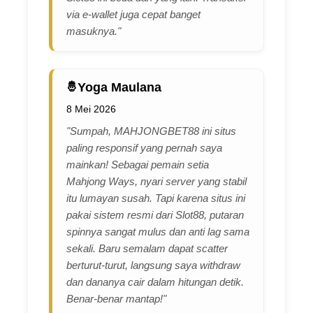
via e-wallet juga cepat banget
masuknya."
Yoga Maulana
8 Mei 2026
"Sumpah, MAHJONGBET88 ini situs
paling responsif yang pernah saya
mainkan! Sebagai pemain setia
Mahjong Ways, nyari server yang stabil
itu lumayan susah. Tapi karena situs ini
pakai sistem resmi dari Slot88, putaran
spinnya sangat mulus dan anti lag sama
sekali. Baru semalam dapat scatter
berturut-turut, langsung saya withdraw
dan dananya cair dalam hitungan detik.
Benar-benar mantap!"