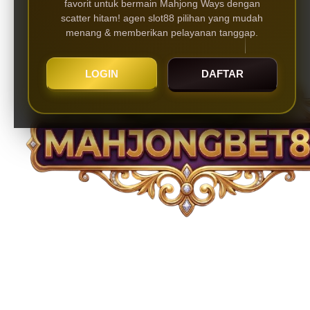
favorit untuk bermain Mahjong Ways dengan
scatter hitam! agen slot88 pilihan yang mudah
menang & memberikan pelayanan tanggap.
LOGIN
DAFTAR