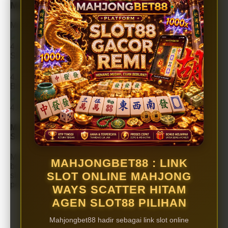
MARKET SITUS MAHJONGBET88
Murah!
4.9 out of 5
SITUS MAHJONGBET88
4.9 out of 5
Bonus Terbesar
4.6 out of 5
Mahjongbet88 : Link Slot Online Mahjong Ways
Scatter Hitam Agen Slot88 Pilihan
Mahjongbet88 hadir sebagai link slot online favorit untuk
MAHJONGBET88 : LINK
bermain Mahjong Ways dengan scatter hitam! agen
SLOT ONLINE MAHJONG
slot88 pilihan yang mudah menang & memberikan
pelayanan tanggap.
WAYS SCATTER HITAM
AGEN SLOT88 PILIHAN
Mahjongbet88 hadir sebagai link slot online