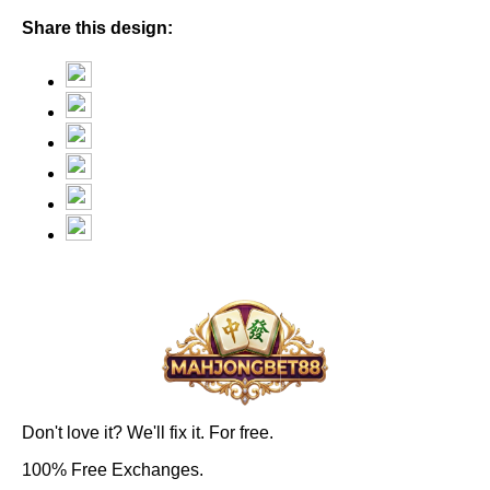
Share this design:
Don't love it? We'll fix it. For free.
100% Free Exchanges.