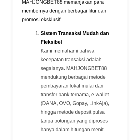
MAHJONGBET88 memanjakan para
membernya dengan berbagai fitur dan
promosi eksklusif:
Sistem Transaksi Mudah dan
Fleksibel
Kami memahami bahwa
kecepatan transaksi adalah
segalanya. MAHJONGBET88
mendukung berbagai metode
pembayaran lokal mulai dari
transfer bank ternama, e-wallet
(DANA, OVO, Gopay, LinkAja),
hingga metode deposit pulsa
tanpa potongan yang diproses
hanya dalam hitungan menit.