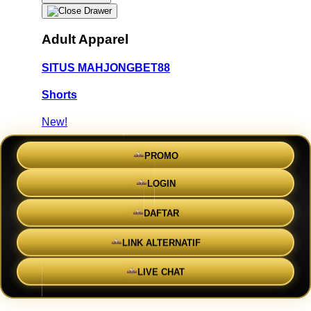
Adult Apparel
SITUS MAHJONGBET88
Shorts
New!
Hoodies
PROMO
Long Sleeve SITUS MAHJONGBET88
LOGIN
Crewneck Sweatshirts
DAFTAR
Tank Tops
LINK ALTERNATIF
Baseball SITUS MAHJONGBET88
LIVE CHAT
Kids Apparel