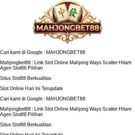
Cari kami di Google : MAHJONGBET88
Mahjongbet88 : Link Slot Online Mahjong Ways Scatter Hitam
Agen Slot88 Pilihan
Situs Slot88 Berkualitas
Slot Online Hari Ini Terupdate
Cari kami di Google : MAHJONGBET88
Mahjongbet88 : Link Slot Online Mahjong Ways Scatter Hitam
Agen Slot88 Pilihan
Situs Slot88 Berkualitas
Slot Online Hari Ini Terupdate