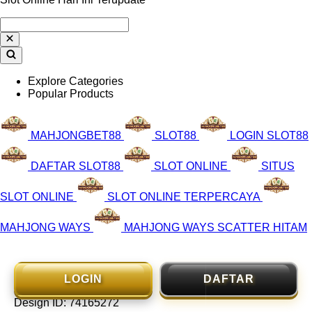
Explore Categories
Popular Products
MAHJONGBET88
SLOT88
LOGIN SLOT88
DAFTAR SLOT88
SLOT ONLINE
SITUS
SLOT ONLINE
SLOT ONLINE TERPERCAYA
MAHJONG WAYS
MAHJONG WAYS SCATTER HITAM
LOGIN
DAFTAR
Design ID: 74165272