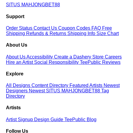
SITUS MAHJONGBET88
Support
Order Status
Contact Us
Coupon Codes
FAQ
Free
Shipping
Refunds & Returns
Shipping Info
Size Chart
About Us
About Us
Accessibility
Create a Dashery Store
Careers
Hire an Artist
Social Responsibility
TeePublic Reviews
Explore
All Designs
Content Directory
Featured Artists
Newest
Designers
Newest SITUS MAHJONGBET88
Tag
Directory
Artists
Artist Signup
Design Guide
TeePublic Blog
Follow Us