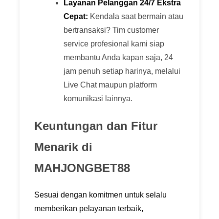
Layanan Pelanggan 24/7 Ekstra
Cepat:
Kendala saat bermain atau
bertransaksi? Tim customer
service profesional kami siap
membantu Anda kapan saja, 24
jam penuh setiap harinya, melalui
Live Chat maupun platform
komunikasi lainnya.
Keuntungan dan Fitur
Menarik di
MAHJONGBET88
Sesuai dengan komitmen untuk selalu
memberikan pelayanan terbaik,