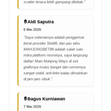
scatter terasa lebih gampang ditebak."
Aldi Saputra
6 Mei 2026
"Saya sebenarnya adalah penggemar
berat provider Slot88, dan pas tahu
MAHJONGBET88 adalah salah satu
mitra platform resminya, saya langsung
daftar! Main Mahjong Ways di sini
grafisnya mulus banget dan servernya
sangat stabil, anti-lelet walau dimainkan
di jam-jam sibuk."
Bagus Kurniawan
7 Mei 2026