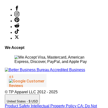
We Accept
© TP Apparel LLC 2012 - 2025
United States - $ USD
Product Safety
Intellectual Property Policy
CA: Do Not