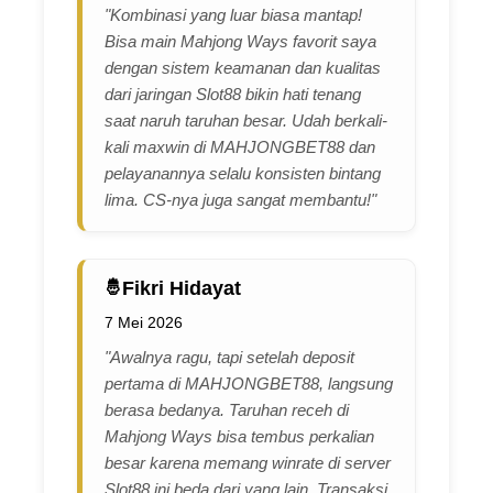
"Kombinasi yang luar biasa mantap!
Bisa main Mahjong Ways favorit saya
dengan sistem keamanan dan kualitas
dari jaringan Slot88 bikin hati tenang
saat naruh taruhan besar. Udah berkali-
kali maxwin di MAHJONGBET88 dan
pelayanannya selalu konsisten bintang
lima. CS-nya juga sangat membantu!"
Fikri Hidayat
7 Mei 2026
"Awalnya ragu, tapi setelah deposit
pertama di MAHJONGBET88, langsung
berasa bedanya. Taruhan receh di
Mahjong Ways bisa tembus perkalian
besar karena memang winrate di server
Slot88 ini beda dari yang lain. Transaksi