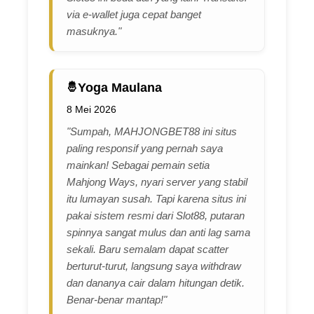
via e-wallet juga cepat banget
masuknya."
Yoga Maulana
8 Mei 2026
"Sumpah, MAHJONGBET88 ini situs
paling responsif yang pernah saya
mainkan! Sebagai pemain setia
Mahjong Ways, nyari server yang stabil
itu lumayan susah. Tapi karena situs ini
pakai sistem resmi dari Slot88, putaran
spinnya sangat mulus dan anti lag sama
sekali. Baru semalam dapat scatter
berturut-turut, langsung saya withdraw
dan dananya cair dalam hitungan detik.
Benar-benar mantap!"