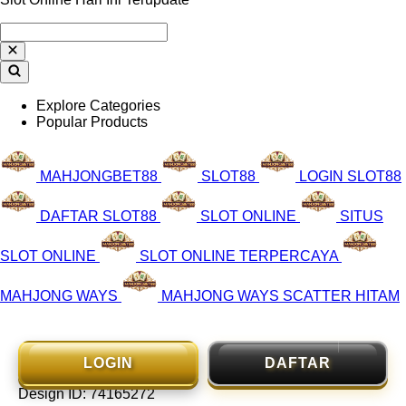
Explore Categories
Popular Products
MAHJONGBET88
SLOT88
LOGIN SLOT88
DAFTAR SLOT88
SLOT ONLINE
SITUS
SLOT ONLINE
SLOT ONLINE TERPERCAYA
MAHJONG WAYS
MAHJONG WAYS SCATTER HITAM
LOGIN
DAFTAR
Design ID: 74165272