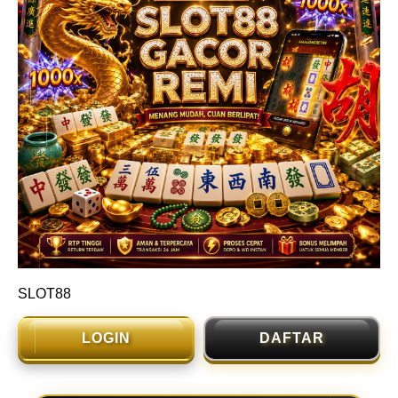
SLOT88
LOGIN
DAFTAR