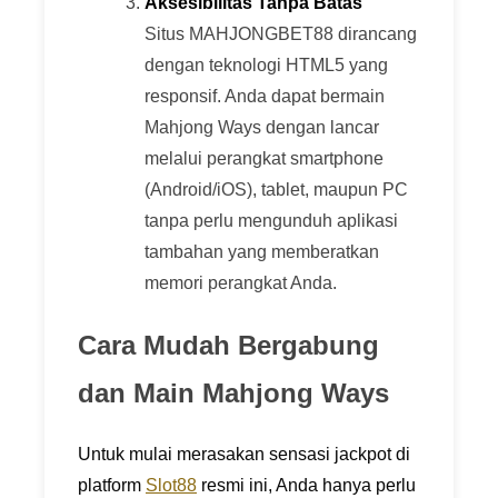
Aksesibilitas Tanpa Batas
Situs MAHJONGBET88 dirancang
dengan teknologi HTML5 yang
responsif. Anda dapat bermain
Mahjong Ways dengan lancar
melalui perangkat smartphone
(Android/iOS), tablet, maupun PC
tanpa perlu mengunduh aplikasi
tambahan yang memberatkan
memori perangkat Anda.
Cara Mudah Bergabung
dan Main Mahjong Ways
Untuk mulai merasakan sensasi jackpot di
platform
Slot88
resmi ini, Anda hanya perlu