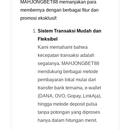
MAHJONGBET88 memanjakan para
membernya dengan berbagai fitur dan
promosi eksklusif:
Sistem Transaksi Mudah dan
Fleksibel
Kami memahami bahwa
kecepatan transaksi adalah
segalanya. MAHJONGBET88
mendukung berbagai metode
pembayaran lokal mulai dari
transfer bank ternama, e-wallet
(DANA, OVO, Gopay, LinkAja),
hingga metode deposit pulsa
tanpa potongan yang diproses
hanya dalam hitungan menit.