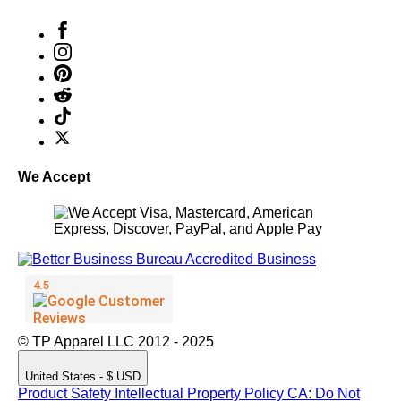
We Accept
© TP Apparel LLC 2012 - 2025
United States - $ USD
Product Safety
Intellectual Property Policy
CA: Do Not