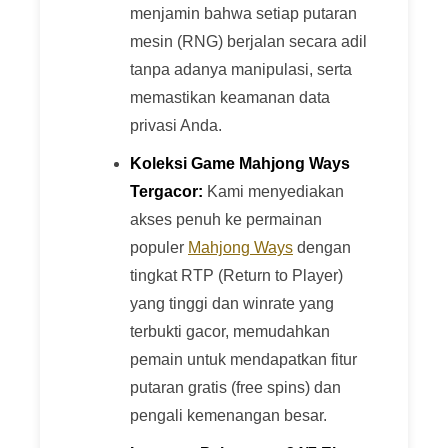
menjamin bahwa setiap putaran
mesin (RNG) berjalan secara adil
tanpa adanya manipulasi, serta
memastikan keamanan data
privasi Anda.
Koleksi Game Mahjong Ways
Tergacor:
Kami menyediakan
akses penuh ke permainan
populer
Mahjong Ways
dengan
tingkat RTP (Return to Player)
yang tinggi dan winrate yang
terbukti gacor, memudahkan
pemain untuk mendapatkan fitur
putaran gratis (free spins) dan
pengali kemenangan besar.