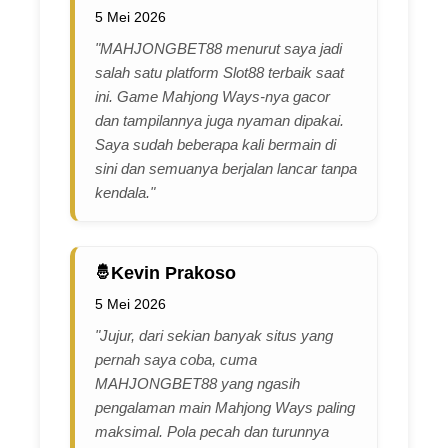
5 Mei 2026
"MAHJONGBET88 menurut saya jadi
salah satu platform Slot88 terbaik saat
ini. Game Mahjong Ways-nya gacor
dan tampilannya juga nyaman dipakai.
Saya sudah beberapa kali bermain di
sini dan semuanya berjalan lancar tanpa
kendala."
Kevin Prakoso
5 Mei 2026
"Jujur, dari sekian banyak situs yang
pernah saya coba, cuma
MAHJONGBET88 yang ngasih
pengalaman main Mahjong Ways paling
maksimal. Pola pecah dan turunnya