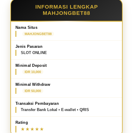
INFORMASI LENGKAP
MAHJONGBET88
Nama Situs
MAHJONGBET88
Jenis Pasaran
SLOT ONLINE
Minimal Deposit
IDR 10,000
Minimal Withdraw
IDR 50,000
Transaksi Pembayaran
Transfer Bank Lokal • E-wallet • QRIS
Rating