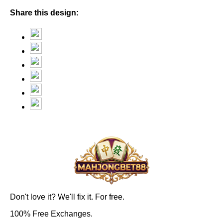
Share this design:
Don't love it? We'll fix it. For free.
100% Free Exchanges.