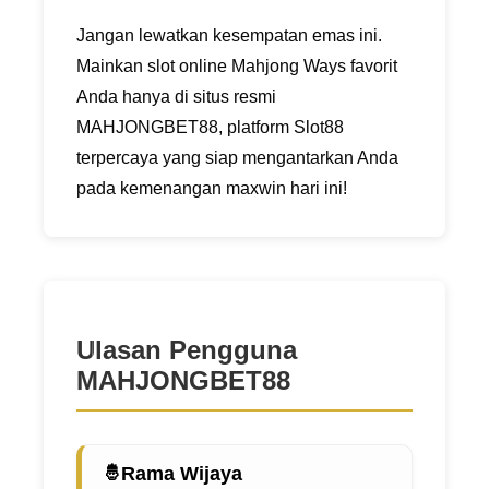
Jangan lewatkan kesempatan emas ini.
Mainkan slot online Mahjong Ways favorit
Anda hanya di situs resmi
MAHJONGBET88, platform Slot88
terpercaya yang siap mengantarkan Anda
pada kemenangan maxwin hari ini!
Ulasan Pengguna
MAHJONGBET88
Rama Wijaya