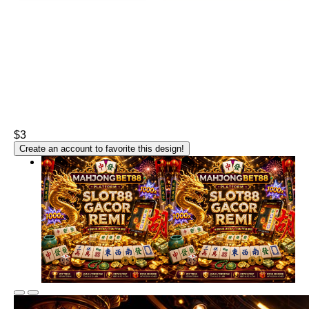
Mahjongbet88 : Link Slot
Online Mahjong Ways
Scatter Hitam Agen Slot88
Pilihan
$3
IDR 5.000
Create an account to favorite this design!