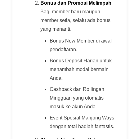
Bonus dan Promosi Melimpah
Bagi member baru maupun
member setia, selalu ada bonus
yang menanti.
Bonus New Member di awal
pendaftaran.
Bonus Deposit Harian untuk
menambah modal bermain
Anda.
Cashback dan Rollingan
Mingguan yang otomatis
masuk ke akun Anda.
Event Spesial Mahjong Ways
dengan total hadiah fantastis.