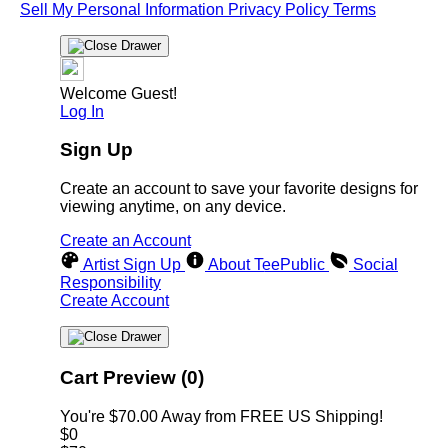
Sell My Personal Information
Privacy Policy
Terms
Welcome Guest!
Log In
Sign Up
Create an account to save your favorite designs for
viewing anytime, on any device.
Create an Account
Artist Sign Up
About TeePublic
Social
Responsibility
Create Account
Cart Preview (0)
You're
$70.00
Away from
FREE US Shipping!
$0