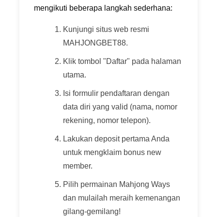
mengikuti beberapa langkah sederhana:
Kunjungi situs web resmi
MAHJONGBET88.
Klik tombol "Daftar" pada halaman
utama.
Isi formulir pendaftaran dengan
data diri yang valid (nama, nomor
rekening, nomor telepon).
Lakukan deposit pertama Anda
untuk mengklaim bonus new
member.
Pilih permainan Mahjong Ways
dan mulailah meraih kemenangan
gilang-gemilang!