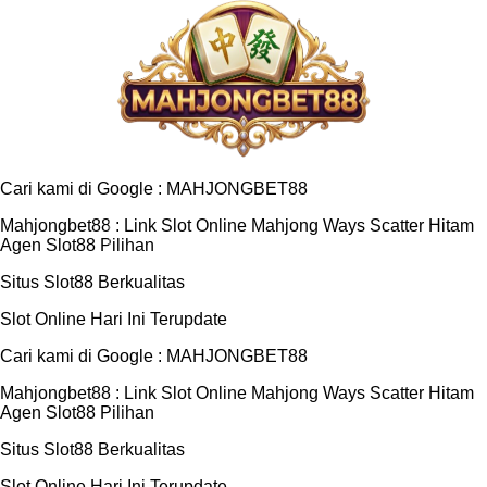
Cari kami di Google : MAHJONGBET88
Mahjongbet88 : Link Slot Online Mahjong Ways Scatter Hitam
Agen Slot88 Pilihan
Situs Slot88 Berkualitas
Slot Online Hari Ini Terupdate
Cari kami di Google : MAHJONGBET88
Mahjongbet88 : Link Slot Online Mahjong Ways Scatter Hitam
Agen Slot88 Pilihan
Situs Slot88 Berkualitas
Slot Online Hari Ini Terupdate