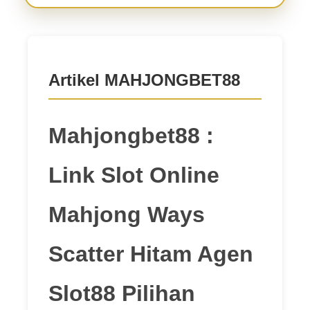
Artikel MAHJONGBET88
Mahjongbet88 :
Link Slot Online
Mahjong Ways
Scatter Hitam Agen
Slot88 Pilihan