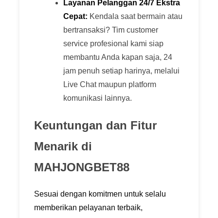
Layanan Pelanggan 24/7 Ekstra
Cepat:
Kendala saat bermain atau
bertransaksi? Tim customer
service profesional kami siap
membantu Anda kapan saja, 24
jam penuh setiap harinya, melalui
Live Chat maupun platform
komunikasi lainnya.
Keuntungan dan Fitur
Menarik di
MAHJONGBET88
Sesuai dengan komitmen untuk selalu
memberikan pelayanan terbaik,