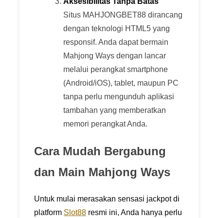
Aksesibilitas Tanpa Batas
Situs MAHJONGBET88 dirancang
dengan teknologi HTML5 yang
responsif. Anda dapat bermain
Mahjong Ways dengan lancar
melalui perangkat smartphone
(Android/iOS), tablet, maupun PC
tanpa perlu mengunduh aplikasi
tambahan yang memberatkan
memori perangkat Anda.
Cara Mudah Bergabung
dan Main Mahjong Ways
Untuk mulai merasakan sensasi jackpot di
platform
Slot88
resmi ini, Anda hanya perlu