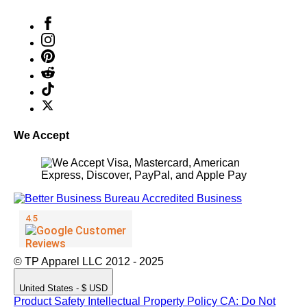
We Accept
© TP Apparel LLC 2012 - 2025
United States - $ USD
Product Safety
Intellectual Property Policy
CA: Do Not