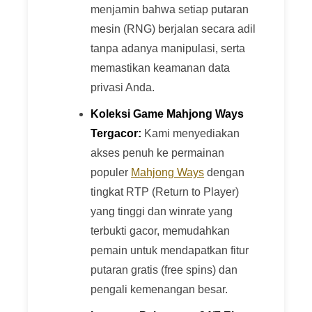
menjamin bahwa setiap putaran
mesin (RNG) berjalan secara adil
tanpa adanya manipulasi, serta
memastikan keamanan data
privasi Anda.
Koleksi Game Mahjong Ways
Tergacor:
Kami menyediakan
akses penuh ke permainan
populer
Mahjong Ways
dengan
tingkat RTP (Return to Player)
yang tinggi dan winrate yang
terbukti gacor, memudahkan
pemain untuk mendapatkan fitur
putaran gratis (free spins) dan
pengali kemenangan besar.