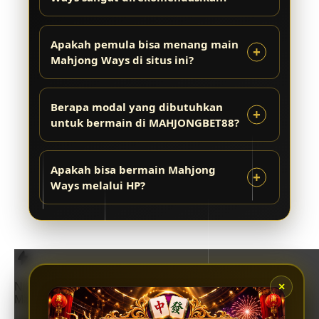
Apakah pemula bisa menang main
Mahjong Ways di situs ini?
Berapa modal yang dibutuhkan
untuk bermain di MAHJONGBET88?
Apakah bisa bermain Mahjong
Ways melalui HP?
Nikmati
Bonus Deposit 5%
Bagi Pemain Setia
×
MAHJONGBET88!