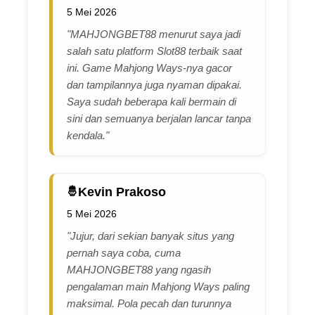
5 Mei 2026
"MAHJONGBET88 menurut saya jadi
salah satu platform Slot88 terbaik saat
ini. Game Mahjong Ways-nya gacor
dan tampilannya juga nyaman dipakai.
Saya sudah beberapa kali bermain di
sini dan semuanya berjalan lancar tanpa
kendala."
Kevin Prakoso
5 Mei 2026
"Jujur, dari sekian banyak situs yang
pernah saya coba, cuma
MAHJONGBET88 yang ngasih
pengalaman main Mahjong Ways paling
maksimal. Pola pecah dan turunnya