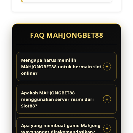
FAQ MAHJONGBET88
Mengapa harus memilih
MAHJONGBET88 untuk bermain slot
online?
Apakah MAHJONGBET88
menggunakan server resmi dari
Slot88?
Apa yang membuat game Mahjong
Ways sangat direkomendasikan?