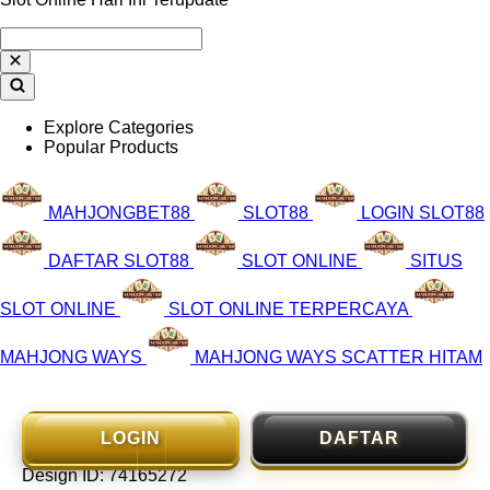
Explore Categories
Popular Products
MAHJONGBET88
SLOT88
LOGIN SLOT88
DAFTAR SLOT88
SLOT ONLINE
SITUS
SLOT ONLINE
SLOT ONLINE TERPERCAYA
MAHJONG WAYS
MAHJONG WAYS SCATTER HITAM
LOGIN
DAFTAR
Design ID: 74165272