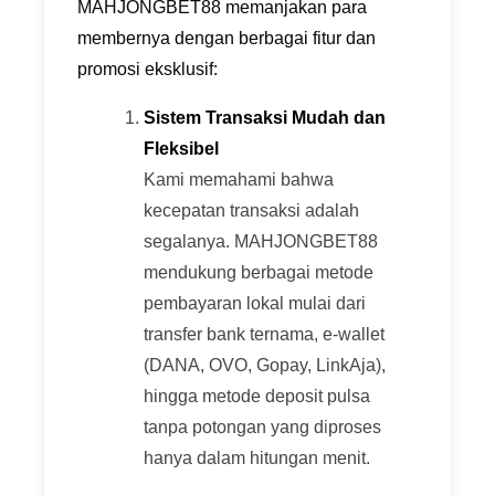
MAHJONGBET88 memanjakan para
membernya dengan berbagai fitur dan
promosi eksklusif:
Sistem Transaksi Mudah dan
Fleksibel
Kami memahami bahwa
kecepatan transaksi adalah
segalanya. MAHJONGBET88
mendukung berbagai metode
pembayaran lokal mulai dari
transfer bank ternama, e-wallet
(DANA, OVO, Gopay, LinkAja),
hingga metode deposit pulsa
tanpa potongan yang diproses
hanya dalam hitungan menit.