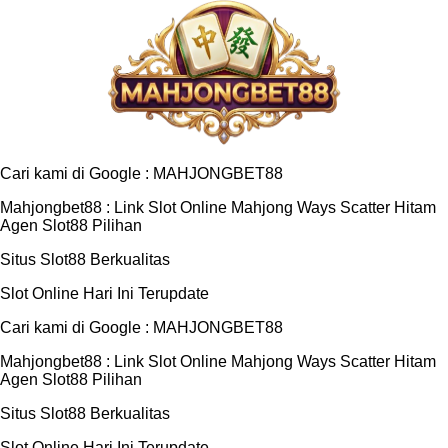
Cari kami di Google : MAHJONGBET88
Mahjongbet88 : Link Slot Online Mahjong Ways Scatter Hitam
Agen Slot88 Pilihan
Situs Slot88 Berkualitas
Slot Online Hari Ini Terupdate
Cari kami di Google : MAHJONGBET88
Mahjongbet88 : Link Slot Online Mahjong Ways Scatter Hitam
Agen Slot88 Pilihan
Situs Slot88 Berkualitas
Slot Online Hari Ini Terupdate