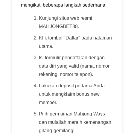
mengikuti beberapa langkah sederhana:
Kunjungi situs web resmi
MAHJONGBET88.
Klik tombol "Daftar" pada halaman
utama.
Isi formulir pendaftaran dengan
data diri yang valid (nama, nomor
rekening, nomor telepon).
Lakukan deposit pertama Anda
untuk mengklaim bonus new
member.
Pilih permainan Mahjong Ways
dan mulailah meraih kemenangan
gilang-gemilang!