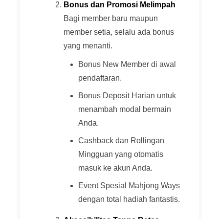
Bonus dan Promosi Melimpah
Bagi member baru maupun
member setia, selalu ada bonus
yang menanti.
Bonus New Member di awal
pendaftaran.
Bonus Deposit Harian untuk
menambah modal bermain
Anda.
Cashback dan Rollingan
Mingguan yang otomatis
masuk ke akun Anda.
Event Spesial Mahjong Ways
dengan total hadiah fantastis.