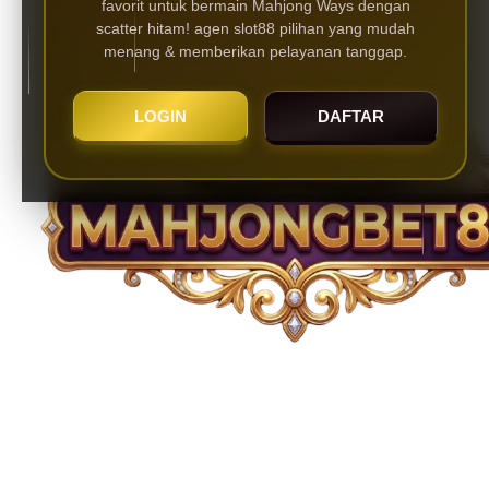
favorit untuk bermain Mahjong Ways dengan
scatter hitam! agen slot88 pilihan yang mudah
menang & memberikan pelayanan tanggap.
LOGIN
DAFTAR