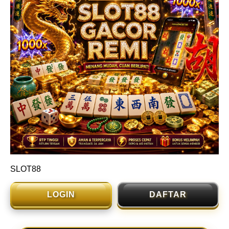
SLOT88
LOGIN
DAFTAR