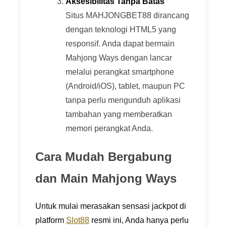
Aksesibilitas Tanpa Batas
Situs MAHJONGBET88 dirancang
dengan teknologi HTML5 yang
responsif. Anda dapat bermain
Mahjong Ways dengan lancar
melalui perangkat smartphone
(Android/iOS), tablet, maupun PC
tanpa perlu mengunduh aplikasi
tambahan yang memberatkan
memori perangkat Anda.
Cara Mudah Bergabung
dan Main Mahjong Ways
Untuk mulai merasakan sensasi jackpot di
platform
Slot88
resmi ini, Anda hanya perlu