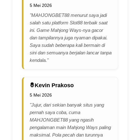
5 Mei 2026
"MAHJONGBET88 menurut saya jadi
salah satu platform Slot88 terbaik saat
ini. Game Mahjong Ways-nya gacor
dan tampilannya juga nyaman dipakai.
Saya sudah beberapa kali bermain di
sini dan semuanya berjalan lancar tanpa
kendala."
Kevin Prakoso
5 Mei 2026
"Jujur, dari sekian banyak situs yang
pernah saya coba, cuma
MAHJONGBET88 yang ngasih
pengalaman main Mahjong Ways paling
maksimal. Pola pecah dan turunnya