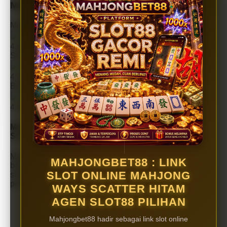
MARKET SITUS MAHJONGBET88
Murah!
4.9 out of 5
SITUS MAHJONGBET88
4.9 out of 5
Bonus Terbesar
4.6 out of 5
Mahjongbet88 : Link Slot Online Mahjong Ways
Scatter Hitam Agen Slot88 Pilihan
Mahjongbet88 hadir sebagai link slot online favorit untuk
MAHJONGBET88 : LINK
bermain Mahjong Ways dengan scatter hitam! agen
SLOT ONLINE MAHJONG
slot88 pilihan yang mudah menang & memberikan
pelayanan tanggap.
WAYS SCATTER HITAM
AGEN SLOT88 PILIHAN
Mahjongbet88 hadir sebagai link slot online