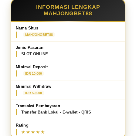
INFORMASI LENGKAP
MAHJONGBET88
Nama Situs
MAHJONGBET88
Jenis Pasaran
SLOT ONLINE
Minimal Deposit
IDR 10,000
Minimal Withdraw
IDR 50,000
Transaksi Pembayaran
Transfer Bank Lokal • E-wallet • QRIS
Rating