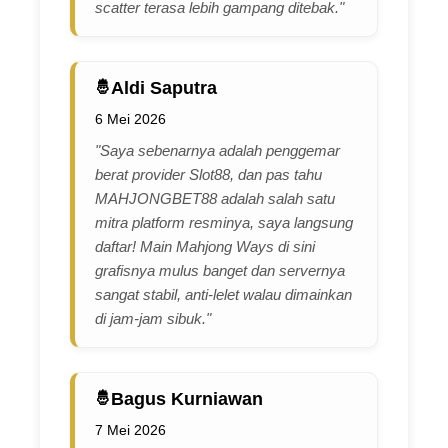
scatter terasa lebih gampang ditebak."
Aldi Saputra
6 Mei 2026
"Saya sebenarnya adalah penggemar
berat provider Slot88, dan pas tahu
MAHJONGBET88 adalah salah satu
mitra platform resminya, saya langsung
daftar! Main Mahjong Ways di sini
grafisnya mulus banget dan servernya
sangat stabil, anti-lelet walau dimainkan
di jam-jam sibuk."
Bagus Kurniawan
7 Mei 2026