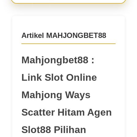
Artikel MAHJONGBET88
Mahjongbet88 :
Link Slot Online
Mahjong Ways
Scatter Hitam Agen
Slot88 Pilihan