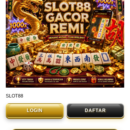
SLOT88
LOGIN
DAFTAR