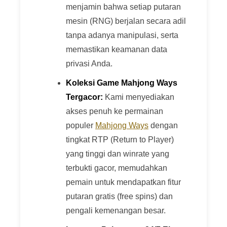
menjamin bahwa setiap putaran
mesin (RNG) berjalan secara adil
tanpa adanya manipulasi, serta
memastikan keamanan data
privasi Anda.
Koleksi Game Mahjong Ways
Tergacor:
Kami menyediakan
akses penuh ke permainan
populer
Mahjong Ways
dengan
tingkat RTP (Return to Player)
yang tinggi dan winrate yang
terbukti gacor, memudahkan
pemain untuk mendapatkan fitur
putaran gratis (free spins) dan
pengali kemenangan besar.