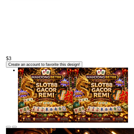
Mahjongbet88 : Link Slot
Online Mahjong Ways
Scatter Hitam Agen Slot88
Pilihan
$3
IDR 5.000
Create an account to favorite this design!