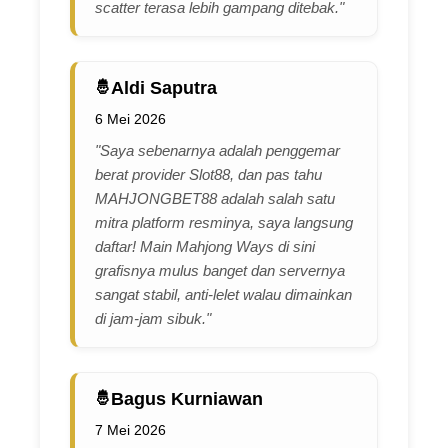
scatter terasa lebih gampang ditebak."
Aldi Saputra
6 Mei 2026
"Saya sebenarnya adalah penggemar
berat provider Slot88, dan pas tahu
MAHJONGBET88 adalah salah satu
mitra platform resminya, saya langsung
daftar! Main Mahjong Ways di sini
grafisnya mulus banget dan servernya
sangat stabil, anti-lelet walau dimainkan
di jam-jam sibuk."
Bagus Kurniawan
7 Mei 2026