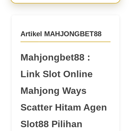
Artikel MAHJONGBET88
Mahjongbet88 :
Link Slot Online
Mahjong Ways
Scatter Hitam Agen
Slot88 Pilihan