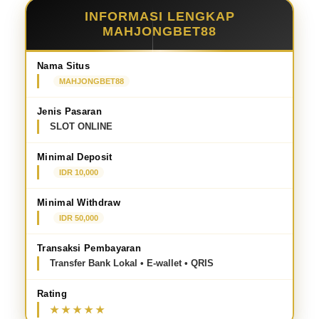
INFORMASI LENGKAP
MAHJONGBET88
Nama Situs
MAHJONGBET88
Jenis Pasaran
SLOT ONLINE
Minimal Deposit
IDR 10,000
Minimal Withdraw
IDR 50,000
Transaksi Pembayaran
Transfer Bank Lokal • E-wallet • QRIS
Rating