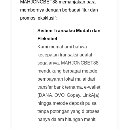
MAHJONGBET88 memanjakan para
membernya dengan berbagai fitur dan
promosi eksklusif:
Sistem Transaksi Mudah dan
Fleksibel
Kami memahami bahwa
kecepatan transaksi adalah
segalanya. MAHJONGBET88
mendukung berbagai metode
pembayaran lokal mulai dari
transfer bank ternama, e-wallet
(DANA, OVO, Gopay, LinkAja),
hingga metode deposit pulsa
tanpa potongan yang diproses
hanya dalam hitungan menit.