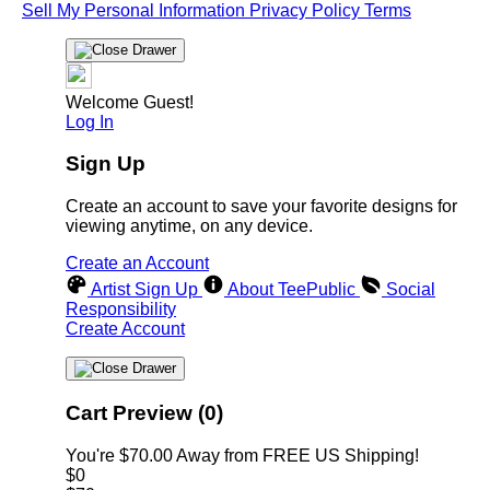
Sell My Personal Information
Privacy Policy
Terms
Welcome Guest!
Log In
Sign Up
Create an account to save your favorite designs for
viewing anytime, on any device.
Create an Account
Artist Sign Up
About TeePublic
Social
Responsibility
Create Account
Cart Preview (0)
You're
$70.00
Away from
FREE US Shipping!
$0