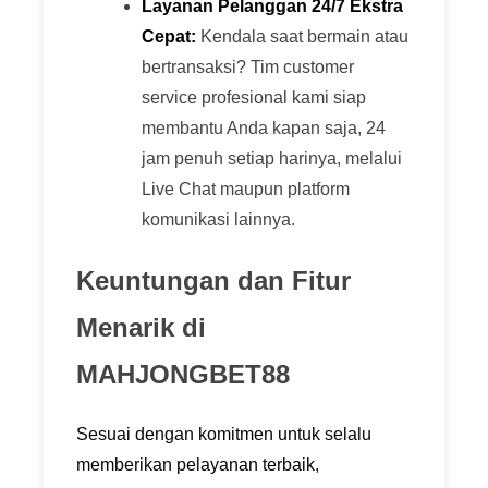
Layanan Pelanggan 24/7 Ekstra
Cepat:
Kendala saat bermain atau
bertransaksi? Tim customer
service profesional kami siap
membantu Anda kapan saja, 24
jam penuh setiap harinya, melalui
Live Chat maupun platform
komunikasi lainnya.
Keuntungan dan Fitur
Menarik di
MAHJONGBET88
Sesuai dengan komitmen untuk selalu
memberikan pelayanan terbaik,