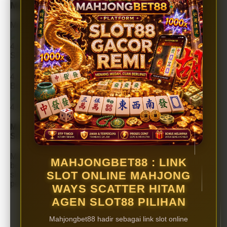
MARKET SITUS MAHJONGBET88
Murah!
4.9 out of 5
SITUS MAHJONGBET88
4.9 out of 5
Bonus Terbesar
4.6 out of 5
Mahjongbet88 : Link Slot Online Mahjong Ways
Scatter Hitam Agen Slot88 Pilihan
Mahjongbet88 hadir sebagai link slot online favorit untuk
MAHJONGBET88 : LINK
bermain Mahjong Ways dengan scatter hitam! agen
SLOT ONLINE MAHJONG
slot88 pilihan yang mudah menang & memberikan
pelayanan tanggap.
WAYS SCATTER HITAM
AGEN SLOT88 PILIHAN
Mahjongbet88 hadir sebagai link slot online