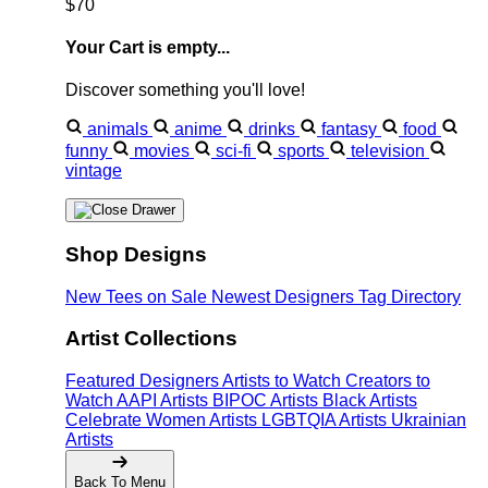
$70
Your Cart is empty...
Discover something you'll love!
animals
anime
drinks
fantasy
food
funny
movies
sci-fi
sports
television
vintage
Shop Designs
New Tees on Sale
Newest Designers
Tag Directory
Artist Collections
Featured Designers
Artists to Watch
Creators to
Watch
AAPI Artists
BIPOC Artists
Black Artists
Celebrate Women Artists
LGBTQIA Artists
Ukrainian
Artists
Back To Menu