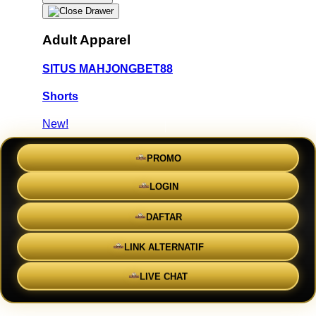
Adult Apparel
SITUS MAHJONGBET88
Shorts
New!
Hoodies
PROMO
Long Sleeve SITUS MAHJONGBET88
LOGIN
Crewneck Sweatshirts
DAFTAR
Tank Tops
LINK ALTERNATIF
Baseball SITUS MAHJONGBET88
LIVE CHAT
Kids Apparel