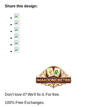
Share this design:
Don't love it? We'll fix it. For free.
100% Free Exchanges.