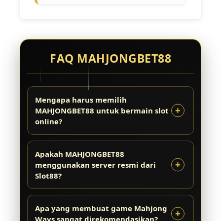
FAQ MAHJONGBET88
Mengapa harus memilih
MAHJONGBET88 untuk bermain slot
online?
Apakah MAHJONGBET88
menggunakan server resmi dari
Slot88?
Apa yang membuat game Mahjong
Ways sangat direkomendasikan?