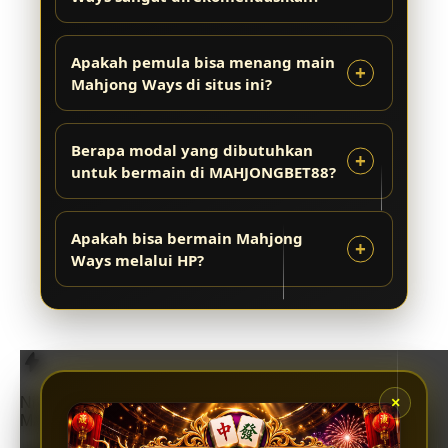
Apakah pemula bisa menang main
Mahjong Ways di situs ini?
Berapa modal yang dibutuhkan
untuk bermain di MAHJONGBET88?
Apakah bisa bermain Mahjong
Ways melalui HP?
Nikmati
Bonus Deposit 5%
Bagi Pemain Setia
×
MAHJONGBET88!