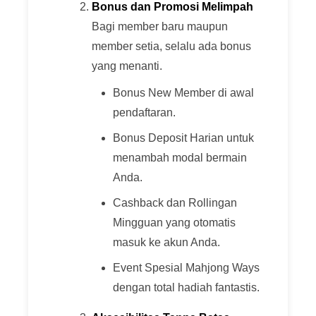
Bonus dan Promosi Melimpah
Bagi member baru maupun
member setia, selalu ada bonus
yang menanti.
Bonus New Member di awal
pendaftaran.
Bonus Deposit Harian untuk
menambah modal bermain
Anda.
Cashback dan Rollingan
Mingguan yang otomatis
masuk ke akun Anda.
Event Spesial Mahjong Ways
dengan total hadiah fantastis.