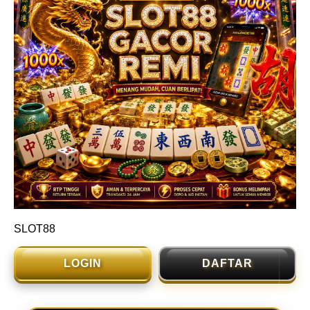
SLOT88
LOGIN
DAFTAR