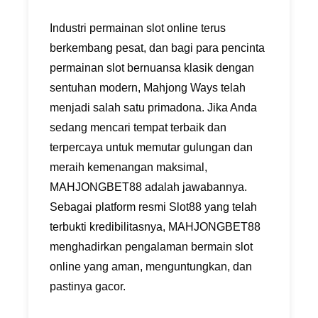
Industri permainan slot online terus
berkembang pesat, dan bagi para pencinta
permainan slot bernuansa klasik dengan
sentuhan modern, Mahjong Ways telah
menjadi salah satu primadona. Jika Anda
sedang mencari tempat terbaik dan
terpercaya untuk memutar gulungan dan
meraih kemenangan maksimal,
MAHJONGBET88 adalah jawabannya.
Sebagai platform resmi Slot88 yang telah
terbukti kredibilitasnya, MAHJONGBET88
menghadirkan pengalaman bermain slot
online yang aman, menguntungkan, dan
pastinya gacor.