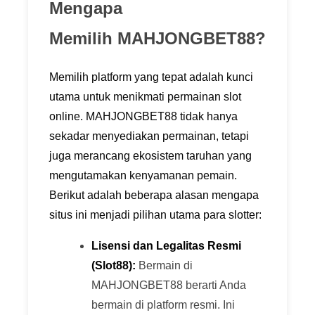
Mengapa
Memilih MAHJONGBET88?
Memilih platform yang tepat adalah kunci
utama untuk menikmati permainan slot
online. MAHJONGBET88 tidak hanya
sekadar menyediakan permainan, tetapi
juga merancang ekosistem taruhan yang
mengutamakan kenyamanan pemain.
Berikut adalah beberapa alasan mengapa
situs ini menjadi pilihan utama para slotter:
Lisensi dan Legalitas Resmi
(Slot88):
Bermain di
MAHJONGBET88 berarti Anda
bermain di platform resmi. Ini