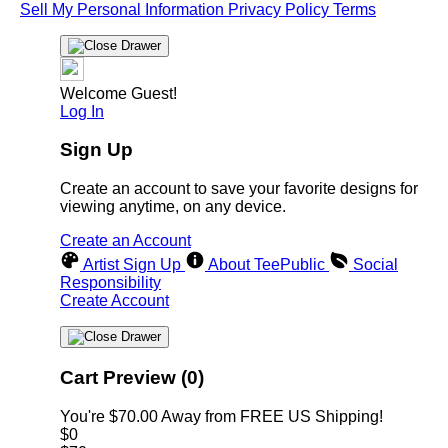
Sell My Personal Information
Privacy Policy
Terms
Welcome Guest!
Log In
Sign Up
Create an account to save your favorite designs for
viewing anytime, on any device.
Create an Account
Artist Sign Up
About TeePublic
Social
Responsibility
Create Account
Cart Preview (0)
You're
$70.00
Away from
FREE US Shipping!
$0