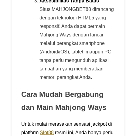
Aksesibilitas Tanpa Batas
Situs MAHJONGBET88 dirancang
dengan teknologi HTML5 yang
responsif. Anda dapat bermain
Mahjong Ways dengan lancar
melalui perangkat smartphone
(Android/iOS), tablet, maupun PC
tanpa perlu mengunduh aplikasi
tambahan yang memberatkan
memori perangkat Anda.
Cara Mudah Bergabung
dan Main Mahjong Ways
Untuk mulai merasakan sensasi jackpot di
platform
Slot88
resmi ini, Anda hanya perlu