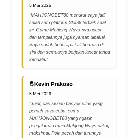
5 Mei 2026
"MAHJONGBET88 menurut saya jadi
salah satu platform Slot88 terbaik saat
ini. Game Mahjong Ways-nya gacor
dan tampilannya juga nyaman dipakai.
Saya sudah beberapa kali bermain di
sini dan semuanya berjalan lancar tanpa
kendala."
Kevin Prakoso
5 Mei 2026
"Jujur, dari sekian banyak situs yang
pernah saya coba, cuma
MAHJONGBET88 yang ngasih
pengalaman main Mahjong Ways paling
maksimal. Pola pecah dan turunnya